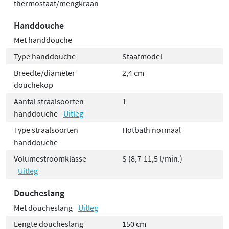
thermostaat/mengkraan
Handdouche
Met handdouche
Type handdouche
Staafmodel
Breedte/diameter
2,4 cm
douchekop
Aantal straalsoorten
1
handdouche
Uitleg
Type straalsoorten
Hotbath normaal
handdouche
Volumestroomklasse
S (8,7-11,5 l/min.)
Uitleg
Doucheslang
Met doucheslang
Uitleg
Lengte doucheslang
150 cm