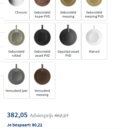
Chroom
Geborsteld
Geborsteld
Geborsteld
koper PVD
messing
messing PVD
Geborsteld
Geborsteld
Gepolijst zwart
Mat wit
nikkel
zwart PVD
PVD
Verouderd ijzer
Verouderd
messing
382,05
Adviesprijs
462,27
Je bespaart:
80,22