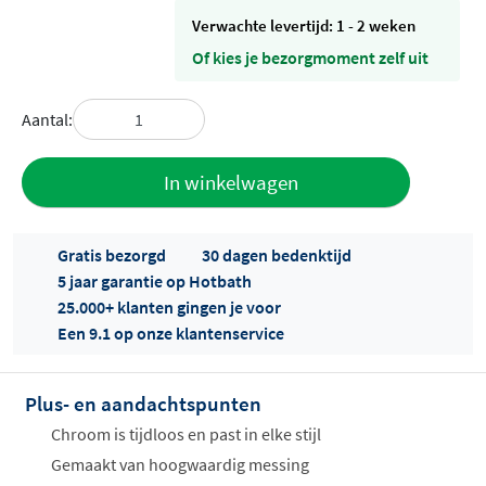
Verwachte levertijd: 1 - 2 weken
Of kies je bezorgmoment zelf uit
Aantal:
Toevoegen
In winkelwagen
aan offerte
Gratis bezorgd
30 dagen bedenktijd
5 jaar garantie op Hotbath
25.000+ klanten gingen je voor
Een 9.1 op onze klantenservice
Plus- en aandachtspunten
Offertes
ophalen...
Chroom is tijdloos en past in elke stijl
Gemaakt van hoogwaardig messing