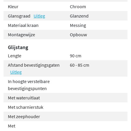
Kleur
Chroom
Met meer dan 20 verschillende kleuren en afwerkingen,
Glansgraad
Uitleg
Glanzend
waaronder
chroom, mat zwart, geborsteld messing,
roze goud, verouderd ijzer en gepolijst zwart PVD
, vind
Materiaal kraan
Messing
je altijd een variant die perfect aansluit bij jouw
Montagewijze
Opbouw
badkamerinterieur. De PVD-afwerkingen zijn extra
Glijstang
krasbestendig en blijven jarenlang mooi, zelfs bij
Lengte
90 cm
intensief gebruik.
Afstand bevestigingsgaten
60 - 85 cm
Uitleg
In hoogte verstelbare
bevestigingspunten
Met wateruitlaat
Met scharnierstuk
Met zeephouder
Met