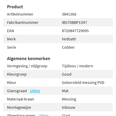
Product
Artikelnummer
3841366
Fabrikantnummer
IBS70BBP1347
EAN
8720847729095
Merk
Hotbath
Serie
Cobber
Algemene kenmerken
Vormgeving / stijlgroep
Tijdloos / modern
Kleurgroep
Goud
Kleur
Geborsteld messing PVD
Glansgraad
Uitleg
Mat
Materiaal kraan
Messing
Montagewijze
Inbouw
Afwerking greep
Uitleg
Glad