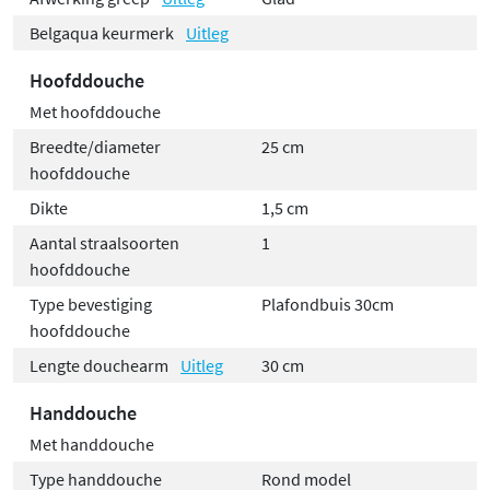
Belgaqua keurmerk
Uitleg
Hoofddouche
Met hoofddouche
Breedte/diameter
25 cm
hoofddouche
Dikte
1,5 cm
Aantal straalsoorten
1
hoofddouche
Type bevestiging
Plafondbuis 30cm
hoofddouche
Lengte douchearm
Uitleg
30 cm
Handdouche
Met handdouche
Type handdouche
Rond model