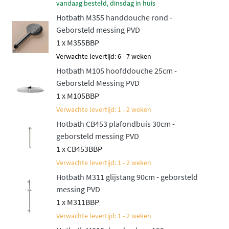
vandaag besteld, dinsdag in huis
onverwachte temperatuurschommelingen. Dit zorgt niet
Hotbath M355 handdouche rond -
alleen voor extra comfort, maar ook voor veiligheid,
Geborsteld messing PVD
vooral als er kinderen in huis zijn. De twee stopkranen
1 x M355BBP
geven je volledige controle over de watertoevoer naar
Verwachte levertijd: 6 - 7 weken
de hoofddouche en de handdouche, zodat je eenvoudig
Hotbath M105 hoofddouche 25cm -
kunt wisselen tussen beide.
Geborsteld Messing PVD
1 x M105BBP
Innovatieve technologieën
Verwachte levertijd: 1 - 2 weken
Hotbath CB453 plafondbuis 30cm -
De Cobber IBS70 is uitgerust met slimme Hotbath-
geborsteld messing PVD
technologieën zoals het
Ecoair System
voor
1 x CB453BBP
waterbesparing, het
Shower Power System
voor
Verwachte levertijd: 1 - 2 weken
optimale waterdruk en
Flühs
voor een vloeiende
Hotbath M311 glijstang 90cm - geborsteld
werking. Daarnaast is de set
Plumber Friendly
, wat
messing PVD
betekent dat de installatie eenvoudig en snel verloopt.
1 x M311BBP
Deze doordachte functies maken de doucheset niet
Verwachte levertijd: 1 - 2 weken
alleen comfortabel, maar ook duurzaam en