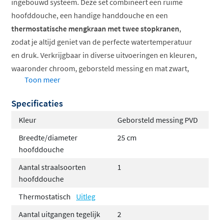
ingebouwd systeem. Deze set combineert een ruime
hoofddouche, een handige handdouche en een
thermostatische mengkraan met twee stopkranen
,
zodat je altijd geniet van de perfecte watertemperatuur
en druk. Verkrijgbaar in diverse uitvoeringen en kleuren,
waaronder chroom, geborsteld messing en mat zwart,
Toon meer
past deze doucheset naadloos in elke moderne
badkamer. Het inbouwdeel is inbegrepen, waardoor je
Specificaties
direct aan de slag kunt met de installatie.
Kleur
Geborsteld messing PVD
Thermostatische kraan met twee stopkranen
Breedte/diameter
25 cm
Hoofddouche van 20, 25 of 30 cm
hoofddouche
Keuze uit staaf- of ronde handdouche
Aantal straalsoorten
1
Met glijstang of wandhouder
hoofddouche
Inbouwdeel inbegrepen
Thermostatisch
Uitleg
Verkrijgbaar in verschillende kleuren
Aantal uitgangen tegelijk
2