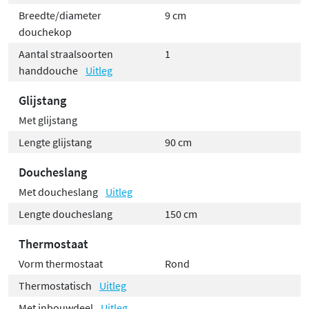
Breedte/diameter
9 cm
douchekop
Aantal straalsoorten
1
handdouche
Uitleg
Glijstang
Met glijstang
Lengte glijstang
90 cm
Doucheslang
Met doucheslang
Uitleg
Lengte doucheslang
150 cm
Thermostaat
Vorm thermostaat
Rond
Thermostatisch
Uitleg
Met inbouwdeel
Uitleg