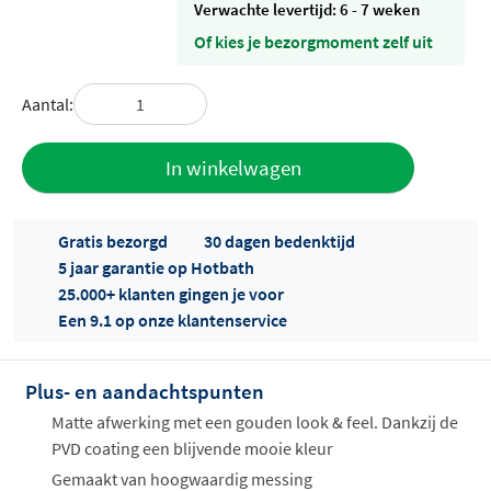
Verwachte levertijd: 6 - 7 weken
Of kies je bezorgmoment zelf uit
Aantal:
Toevoegen
In winkelwagen
aan offerte
Gratis bezorgd
30 dagen bedenktijd
5 jaar garantie op Hotbath
25.000+ klanten gingen je voor
Een 9.1 op onze klantenservice
Plus- en aandachtspunten
Offertes
ophalen...
Matte afwerking met een gouden look & feel. Dankzij de
PVD coating een blijvende mooie kleur
Gemaakt van hoogwaardig messing