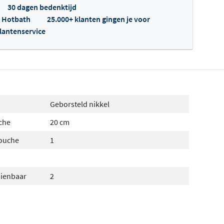
30 dagen bedenktijd
p Hotbath
25.000+ klanten gingen je voor
klantenservice
fertes ophalen...
Geborsteld nikkel
che
20 cm
douche
1
dienbaar
2