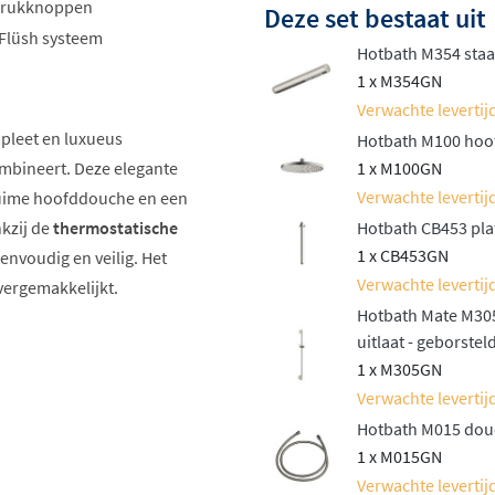
 drukknoppen
Deze set bestaat uit
 Flüsh systeem
Hotbath M354 staa
1 x M354GN
Verwachte levertijd
pleet en luxueus
Hotbath M100 hoof
mbineert. Deze elegante
1 x M100GN
Verwachte levertijd
 ruime hoofddouche en een
kzij de
thermostatische
Hotbath CB453 pla
1 x CB453GN
envoudig en veilig. Het
Verwachte levertijd
 vergemakkelijkt.
Hotbath Mate M305
uitlaat - geborstel
1 x M305GN
wart
Verwachte levertijd
Hotbath M015 douc
1 x M015GN
Verwachte levertijd