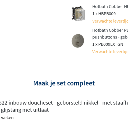
Hotbath Cobber H
1 x HBPB009
Verwachte levertijd
, verfijnde vormgeving
met
Hotbath Cobber P
t gladde draaiknoppen en
pushbuttons - gebo
 van klassiek tot
1 x PB009EXTGN
leuren, waaronder glanzend
Verwachte levertijd
je altijd een finish vindt
dkamer
Maak je set compleet
ardoor je precies kunt
van 20 of 30 centimeter en
22 inbouw doucheset - geborsteld nikkel - met staa
s wilt monteren. Ook de
glijstang met uitlaat
n handdouche voor variatie
 2 weken
een minimalistische