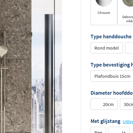
Chroom
Gebors
nikk
Type handdouche
Rond model
Type bevestiging
Plafondbuis 15cm
Diameter hoofdd
20cm
30c
Met glijstang
Uitle
Nee
Ja