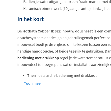
Bedien je wateruitgangen op een fraaie manier met
Keramisch binnenwerk (10 jaar garantie) dankzij het
In het kort
De
Hotbath Cobber IBS22 inbouw doucheset
is een com
douchesysteem dat design en gebruiksgemak perfect co
inbouwset biedt je de vrijheid om te kiezen tussen een
handige handdouche, of beide tegelijk te gebruiken. Dan
bediening met drukknop
regel je de watertemperatuur e
inbouwdeel is inbegrepen, wat de installatie aanzienlijk
Thermostatische bediening met drukknop
Twee uitgangen gelijktijdig bedienbaar
Toon meer
Verkrijgbaar in chroom, geborsteld nikkel of mat z
Inclusief inbouwdeel
Hoofddouche in 20 of 30cm
Hotbath Shower Power System