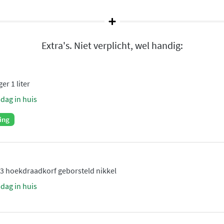
 doucheplezier
Extra's. Niet verplicht, wel handig:
nologieën. Het
Ecoair
nder water toch een volle
htige waterdruk, zelfs bij
er 1 liter
met het Flühs systeem dat
sdag in huis
dat de installatie
 moderne en
ing
3 hoekdraadkorf geborsteld nikkel
sdag in huis