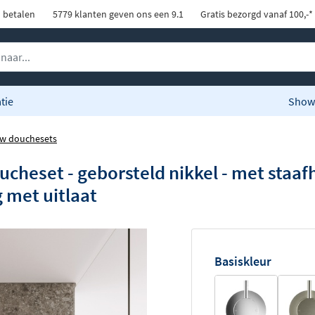
d betalen
5779 klanten geven ons een 9.1
Gratis bezorgd vanaf 100,-*
tie
Show
w douchesets
cheset - geborsteld nikkel - met sta
g met uitlaat
Basiskleur