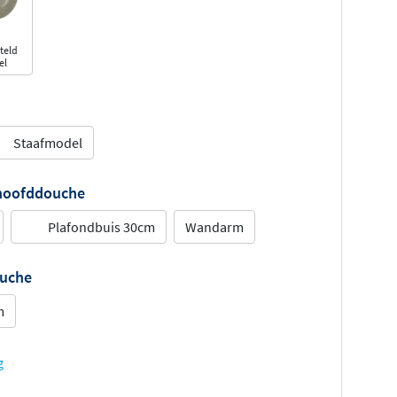
teld
el
Staafmodel
 hoofddouche
Plafondbuis 30cm
Wandarm
ouche
m
g