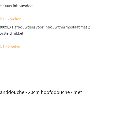
BPB009 inbouwdeel
: 1 - 2 weken
B009EXT afbouwdeel voor inbouw thermostaat met 2
rsteld nikkel
: 1 - 2 weken
fhanddouche - 20cm hoofddouche - met