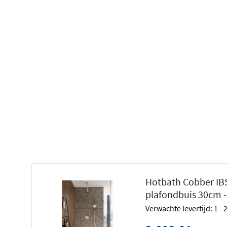
De Cobber serie: Italiaanse elegantie
De Cobber serie van Hotbath staat bekend om zijn
ronde
een vleugje Italiaanse charme. Het tijdloze ontwerp me
een elegante afwerking past in vrijwel elke badkamerstijl,
hedendaags. De serie is verkrijgbaar in verschillende k
chroom, mat geborsteld nikkel en trendy mat zwart, zodat 
die bij jouw interieur past.
Flexibele configuratie voor elke ba
Deze doucheset is leverbaar in talrijke configuraties, wa
kiezen wat bij jouw wensen past. Kies uit hoofddouches 
Hotbath Cobber IBS
bepaal of je deze liever aan een wandarm of plafondbui
plafondbuis 30cm - 
handdouche is naar wens te kiezen: een ronde 3-stande
Verwachte levertijd: 1 -
in straalsoorten, of een strakke staafhanddouche voor 