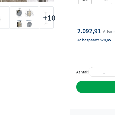
+10
2.092,91
Advies
Je bespaart:
370,65
Aantal:
Toevoegen aan 