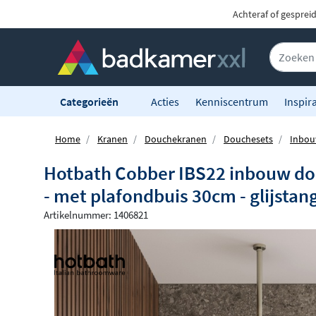
Achteraf of gesprei
Categorieën
Acties
Kenniscentrum
Inspira
Home
Kranen
Douchekranen
Douchesets
Inbou
Hotbath Cobber IBS22 inbouw dou
- met plafondbuis 30cm - glijstan
Artikelnummer: 1406821