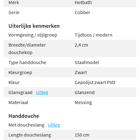
Merk
Hotbath
Serie
Cobber
Uiterlijke kenmerken
Vormgeving / stijlgroep
Tijdloos / modern
Breedte/diameter
2,4 cm
douchekop
Type handdouche
Staafmodel
Kleurgroep
Zwart
Kleur
Gepolijst zwart PVD
Glansgraad
Uitleg
Glanzend
Materiaal
Messing
Handdouche
Met doucheslang
Uitleg
Lengte doucheslang
150 cm