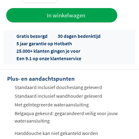
Toevoegen
In winkelwagen
aan offerte
Gratis bezorgd
30 dagen bedenktijd
5 jaar garantie op Hotbath
25.000+ klanten gingen je voor
Een 9.1 op onze klantenservice
Plus- en aandachtspunten
Offertes
ophalen...
Standaard inclusief doucheslang geleverd
Standaard inclusief wandhouder geleverd
Met geïntegreerde wateraansluiting
Belgaqua gekeurd: gegarandeerd veilig voor jouw
wateraansluiting
Handdouche kan niet gekanteld worden