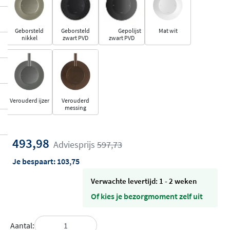
Geborsteld
Geborsteld
Gepolijst
Mat wit
nikkel
zwart PVD
zwart PVD
Verouderd ijzer
Verouderd
messing
493,98
Adviesprijs
597,73
Je bespaart:
103,75
Verwachte levertijd: 1 - 2 weken
Of kies je bezorgmoment zelf uit
Aantal: