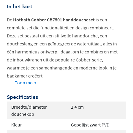
In het kort
De
Hotbath Cobber CB7501 handdoucheset
is een
complete set die functionaliteit en design combineert.
Deze set bestaat uit een stijlvolle handdouche, een
doucheslang en een geïntegreerde wateruitlaat, alles in
één harmonieus ontwerp. Ideaal om te combineren met
de inbouwkranen uit de populaire Cobber-serie,
waarmee je een samenhangende en moderne look in je
badkamer creëert.
Toon meer
Kies je voor een andere kleur dan chroom? Dan worden
Specificaties
de doucheslang en een deel van de handdouche altijd
in
het zwart uitgevoerd
, wat zorgt voor een strak en trendy
Breedte/diameter
2,4 cm
contrast in je badkamer (bekijk de afbeelding voor een
douchekop
voorbeeld).
Kleur
Gepolijst zwart PVD