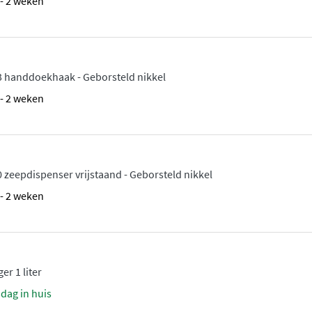
1 - 2 weken
 handdoekhaak - Geborsteld nikkel
1 - 2 weken
zeepdispenser vrijstaand - Geborsteld nikkel
1 - 2 weken
er 1 liter
sdag in huis