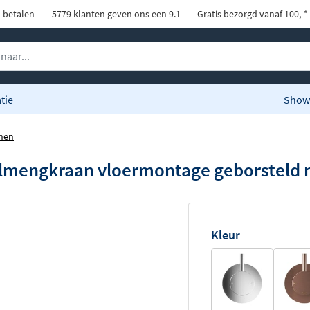
d betalen
5779 klanten geven ons een 9.1
Gratis bezorgd vanaf 100,-*
tie
Show
nen
mengkraan vloermontage geborsteld n
Kleur