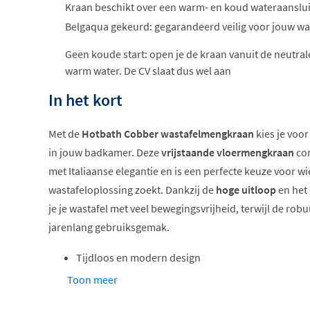
Kraan beschikt over een warm- en koud wateraanslui
Belgaqua gekeurd: gegarandeerd veilig voor jouw wa
Geen koude start: open je de kraan vanuit de neutral
warm water. De CV slaat dus wel aan
In het kort
Met de
Hotbath Cobber wastafelmengkraan
kies je voo
in jouw badkamer. Deze
vrijstaande vloermengkraan
com
met Italiaanse elegantie en is een perfecte keuze voor w
wastafeloplossing zoekt. Dankzij de
hoge uitloop
en het
je je wastafel met veel bewegingsvrijheid, terwijl de rob
jarenlang gebruiksgemak.
Tijdloos en modern design
Draaibare C-uitloop voor flexibiliteit
Toon meer
Verkrijgbaar in verschillende trendy afwerkingen