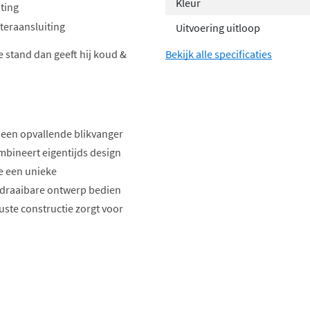
Kleur
ting
teraansluiting
Uitvoering uitloop
e stand dan geeft hij koud &
Bekijk alle specificaties
r een opvallende blikvanger
bineert eigentijds design
ie een unieke
 draaibare ontwerp bedien
uuste constructie zorgt voor