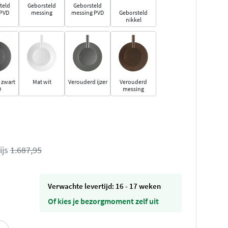
teld
Geborsteld
Geborsteld
 PVD
messing
messing PVD
Geborsteld
nikkel
 zwart
Mat wit
Verouderd ijzer
Verouderd
D
messing
ijs
1.687,95
Verwachte levertijd: 16 - 17 weken
Of kies je bezorgmoment zelf uit