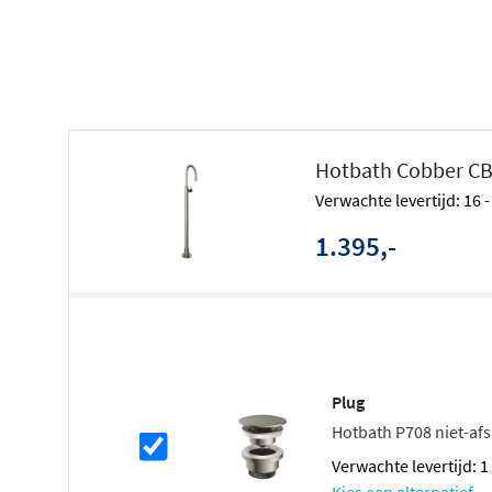
Hoogwaardig messing voor duurzaamheid
Eengreeps bediening, eenvoudig in gebruik
De Cobber-serie: een statement in 
De Cobber-serie van Hotbath staat bekend om zijn
kenm
Hotbath Cobber CB
tijdloze uitstraling. Of je nu gaat voor een strakke matt
Verwachte levertijd: 16
glans, deze serie biedt talloze mogelijkheden om jouw per
uitdrukking te brengen. De collectie combineert Italia
1.395,-
functioneel design en is perfect voor wie op zoek is na
karakter.
Flexibele opstelling met draaibare u
De wastafelmengkraan is uitgerust met een
draaibare ui
Plug
gemakkelijk de waterstraal kunt richten waar je die nodig
Hotbath P708 niet-afs
is vooral handig bij grotere wastafels of bij gebruik va
Verwachte levertijd: 
hoge uitloop
van 102,5 cm biedt bovendien ruimte voor