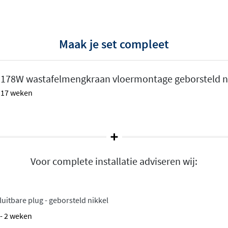
jouw badkamer
Maak je set compleet
erkende ronde vormen
en
178W wastafelmengkraan vloermontage geborsteld n
e afwerking of een warme
 - 17 weken
soonlijke stijl tot
ans vakmanschap met
ar een badkamer met
itloop
Voor complete installatie adviseren wij:
tloop
, waardoor je
 hebt. Deze functionaliteit
luitbare plug - geborsteld nikkel
n meerdere personen. De
1 - 2 weken
 comfortabel handen