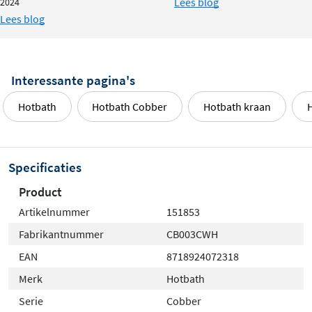
Lees blog
2024
Lees blog
Interessante pagina's
Hotbath
Hotbath Cobber
Hotbath kraan
H
Specificaties
Product
Artikelnummer
151853
Fabrikantnummer
CB003CWH
EAN
8718924072318
Merk
Hotbath
Serie
Cobber