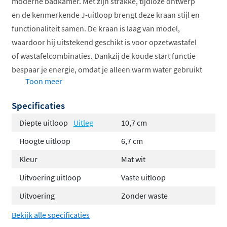
moderne badkamer. Met zijn strakke, tijdloze ontwerp
en de kenmerkende J-uitloop brengt deze kraan stijl en
functionaliteit samen. De kraan is laag van model,
waardoor hij uitstekend geschikt is voor opzetwastafel
of wastafelcombinaties. Dankzij de koude start functie
bespaar je energie, omdat je alleen warm water gebruikt
Toon meer
wanneer je de hendel naar links draait.
Specificaties
Stijlvolle eengreepskraan met J-uitloop
Energiebesparend met koude start
Diepte uitloop
Uitleg
10,7 cm
Verkrijgbaar in verschillende kleuren
Hoogte uitloop
6,7 cm
Gemaakt van hoogwaardig messing
Kleur
Mat wit
Eenvoudige installatie met 1 kraangat
Uitvoering uitloop
Vaste uitloop
De Hotbath Cobber serie: tijdloos en
Uitvoering
Zonder waste
veelzijdig
Bekijk alle specificaties
De Cobber serie van Hotbath staat bekend om zijn