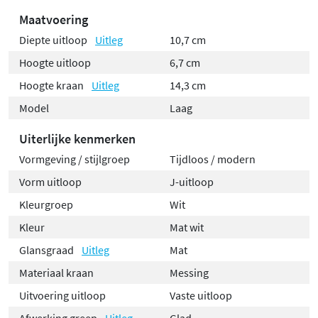
Maatvoering
Diepte uitloop
Uitleg
10,7 cm
Hoogte uitloop
6,7 cm
Hoogte kraan
Uitleg
14,3 cm
Model
Laag
Uiterlijke kenmerken
Vormgeving / stijlgroep
Tijdloos / modern
Vorm uitloop
J-uitloop
Kleurgroep
Wit
Kleur
Mat wit
Glansgraad
Uitleg
Mat
Materiaal kraan
Messing
Uitvoering uitloop
Vaste uitloop
Afwerking greep
Uitleg
Glad