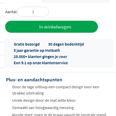
Aantal:
Toevoegen
In winkelwagen
aan offerte
Gratis bezorgd
30 dagen bedenktijd
5 jaar garantie op Hotbath
25.000+ klanten gingen je voor
Een 9.1 op onze klantenservice
Plus- en aandachtspunten
Offertes
ophalen...
Door de lage uitloop een compact design voor een
strakke uitstraling
Uniek design door de mat witte kleur
Gemaakt van hoogwaardig messing
Koude start: open je de kraan vanuit de neutrale stand