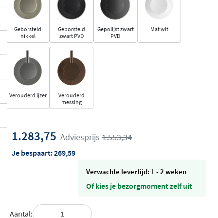
Geborsteld
Geborsteld
Gepolijst zwart
Mat wit
nikkel
zwart PVD
PVD
Verouderd ijzer
Verouderd
messing
1.283,75
Adviesprijs
1.553,34
Je bespaart:
269,59
Verwachte levertijd: 1 - 2 weken
Of kies je bezorgmoment zelf uit
Aantal: