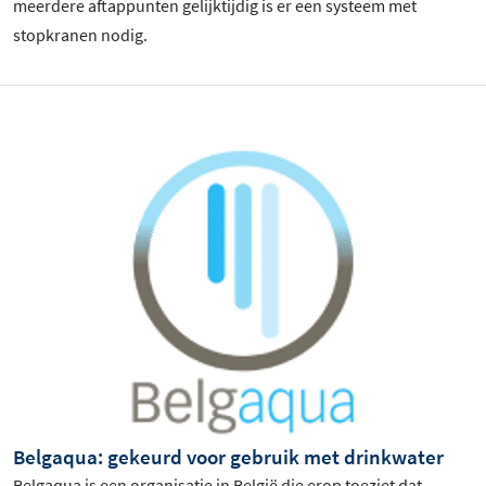
meerdere aftappunten gelijktijdig is er een systeem met
stopkranen nodig.
Belgaqua: gekeurd voor gebruik met drinkwater
Belgaqua is een organisatie in België die erop toeziet dat