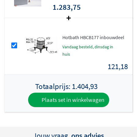
Te combineren met de veelzijdige Cobber-serie
1.283,75
De
Cobber-serie
van Hotbath biedt talloze stijlvolle
kranen en accessoires die perfect op elkaar aansluiten.
Kies uit diverse kleuren en afwerkingen om een
samenhangende en stijlvolle badkamer te creëren.
Hotbath HBCB177 inbouwdeel
vandaag besteld, dinsdag in
Italiaans vakmanschap
huis
Gemaakt van massief messing of RVS 316, garandeert de
121,18
Hotbath Cobber CB177 niet alleen een verfijnde
afwerking, maar ook duurzaamheid en kwaliteit. Het
stijlvolle Italiaanse design geeft je badkamer een tijdloze
Totaalprijs:
1.404,93
en elegante uitstraling.
Plaats set in winkelwagen
Kies voor de
Hotbath Cobber CB177 vrijstaande
badmengkraan
en ervaar het gemak van een complete
set, gecombineerd met Italiaans design en
hoogwaardige kwaliteit.
Jouw vraag,
ons advies