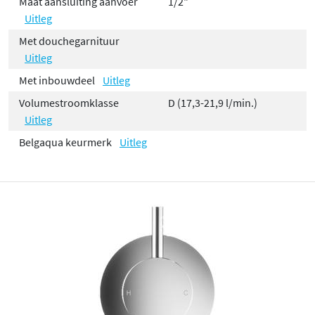
Maat aansluiting aanvoer
1/2"
Uitleg
Met douchegarnituur
Uitleg
Met inbouwdeel
Uitleg
Volumestroomklasse
D (17,3-21,9 l/min.)
Uitleg
Belgaqua keurmerk
Uitleg