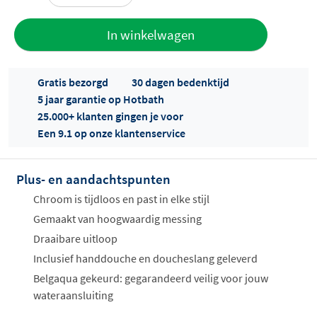
Toevoegen
In winkelwagen
aan offerte
Gratis bezorgd
30 dagen bedenktijd
5 jaar garantie op Hotbath
25.000+ klanten gingen je voor
Een 9.1 op onze klantenservice
Plus- en aandachtspunten
Offertes
ophalen...
Chroom is tijdloos en past in elke stijl
Gemaakt van hoogwaardig messing
Draaibare uitloop
Inclusief handdouche en doucheslang geleverd
Belgaqua gekeurd: gegarandeerd veilig voor jouw
wateraansluiting