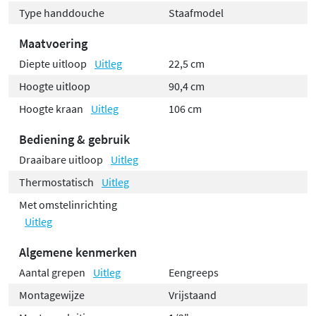
Type handdouche
Staafmodel
Maatvoering
Diepte uitloop
Uitleg
22,5 cm
Hoogte uitloop
90,4 cm
Hoogte kraan
Uitleg
106 cm
Bediening & gebruik
Draaibare uitloop
Uitleg
Thermostatisch
Uitleg
Met omstelinrichting
Uitleg
Algemene kenmerken
Aantal grepen
Uitleg
Eengreeps
Montagewijze
Vrijstaand