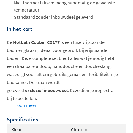
Niet thermostatisch: meng handmatig de gewenste
temperatuur
Standaard zonder inbouwdeel geleverd
In het kort
De
Hotbath Cobber CB177
is een luxe vrijstaande
badmengkraan, ideaal voor gebruik bij vrijstaande
baden. Deze complete set biedt alles wat je nodig hebt:
een draaibare uitloop, handdouche en doucheslang,
wat zorgt voor ultiem gebruiksgemak en flexibiliteit in je
badkamer. De kraan wordt
geleverd
exclusief inbouwdeel
. Deze dien je nog extra
bij te bestellen
.
Toon meer
Voordelen voor jou:
Specificaties
Inclusief draaibare uitloop, handdouche en
Kleur
Chroom
doucheslang voor maximale flexibiliteit.