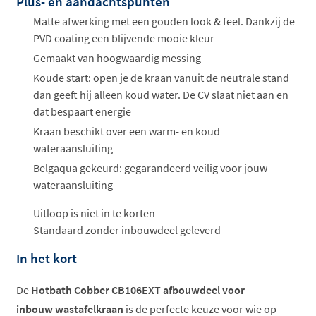
Plus- en aandachtspunten
Offertes
ophalen...
Matte afwerking met een gouden look & feel. Dankzij de
PVD coating een blijvende mooie kleur
Gemaakt van hoogwaardig messing
Koude start: open je de kraan vanuit de neutrale stand
dan geeft hij alleen koud water. De CV slaat niet aan en
dat bespaart energie
Kraan beschikt over een warm- en koud
wateraansluiting
Belgaqua gekeurd: gegarandeerd veilig voor jouw
wateraansluiting
Uitloop is niet in te korten
Standaard zonder inbouwdeel geleverd
In het kort
De
Hotbath Cobber CB106EXT afbouwdeel voor
inbouw wastafelkraan
is de perfecte keuze voor wie op