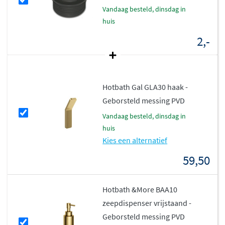
hebt voor een luxe, duurzame en stijlvolle inbouw
vandaag besteld, dinsdag in
wastafelkraan die zowel praktisch als elegant is.
huis
2,-
Hotbath Gal GLA30 haak -
Geborsteld messing PVD
vandaag besteld, dinsdag in
huis
Kies een alternatief
59,50
Hotbath &More BAA10
zeepdispenser vrijstaand -
Geborsteld messing PVD