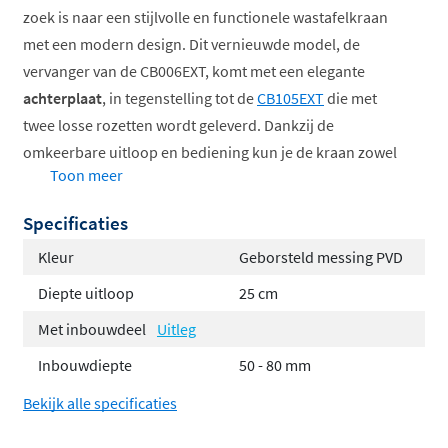
zoek is naar een stijlvolle en functionele wastafelkraan
met een modern design. Dit vernieuwde model, de
vervanger van de CB006EXT, komt met een elegante
achterplaat
, in tegenstelling tot de
CB105EXT
die met
twee losse rozetten wordt geleverd. Dankzij de
omkeerbare uitloop en bediening kun je de kraan zowel
Toon meer
links als rechts plaatsen, wat flexibiliteit biedt bij de
installatie.
Specificaties
Met een dieptekeuze van
18 of 25 cm
past dit
Kleur
Geborsteld messing PVD
afbouwdeel perfect bij verschillende wastafeldieptes,
Diepte uitloop
25 cm
zodat het altijd geschikt is voor jouw
Met inbouwdeel
Uitleg
badkameropstelling.
Let op
: het inbouwdeel moet apart
worden bijbesteld voor een complete installatie.
Inbouwdiepte
50 - 80 mm
Het afbouwdeel beschikt over het innovatieve
Coldstart-
Bekijk alle specificaties
systeem
, wat betekent dat er alleen koud water stroomt