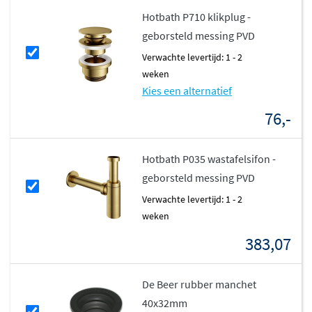
Hotbath P710 klikplug -
De kraan is ook perfect te combineren met andere
geborsteld messing PVD
producten uit de veelzijdige
Cobber-serie
, die
Verwachte levertijd: 1 - 2
bekendstaat om zijn trendy designs, innovatieve
weken
functies en een breed scala aan kleuren en modellen.
Kies een alternatief
Voor een uniforme uitstraling kun je bijpassende
76,-
accessoires zoals een afvoerplug of sifon in dezelfde
kleur toevoegen.
Hotbath P035 wastafelsifon -
Met
Hotbath
kies je voor
Italiaans vakmanschap
en
geborsteld messing PVD
topkwaliteit, met gebruik van enkel de beste materialen
Verwachte levertijd: 1 - 2
zoals massief messing of roestvrij staal (RVS 316). Dit
weken
garandeert een prachtige afwerking en een lange
383,07
levensduur, waardoor de kraan jarenlang probleemloos
meegaat.
De Beer rubber manchet
De
Hotbath Cobber CB106EXT
biedt alles wat je nodig
40x32mm