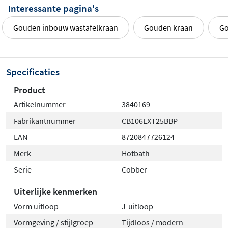
Interessante pagina's
Gouden inbouw wastafelkraan
Gouden kraan
Go
Specificaties
Product
Artikelnummer
3840169
Fabrikantnummer
CB106EXT25BBP
EAN
8720847726124
Merk
Hotbath
Serie
Cobber
Uiterlijke kenmerken
Vorm uitloop
J-uitloop
Vormgeving / stijlgroep
Tijdloos / modern