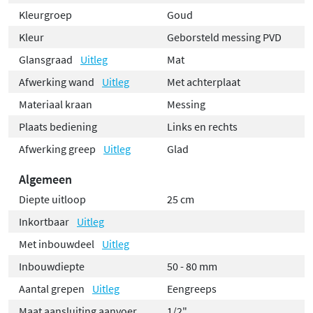
Kleurgroep
Goud
Kleur
Geborsteld messing PVD
Glansgraad
Uitleg
Mat
Afwerking wand
Uitleg
Met achterplaat
Materiaal kraan
Messing
Plaats bediening
Links en rechts
Afwerking greep
Uitleg
Glad
Algemeen
Diepte uitloop
25 cm
Inkortbaar
Uitleg
Met inbouwdeel
Uitleg
Inbouwdiepte
50 - 80 mm
Aantal grepen
Uitleg
Eengreeps
Maat aansluiting aanvoer
1/2"