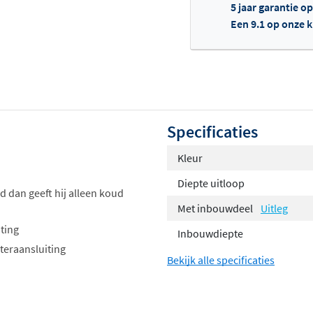
5 jaar garantie o
Een 9.1 op onze 
Of
Specificaties
Kleur
Diepte uitloop
d dan geeft hij alleen koud
Met inbouwdeel
Uitleg
ting
Inbouwdiepte
teraansluiting
Bekijk alle specificaties