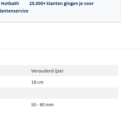
p Hotbath
25.000+ klanten gingen je voor
klantenservice
fertes ophalen...
Verouderd ijzer
18 cm
50 - 80 mm