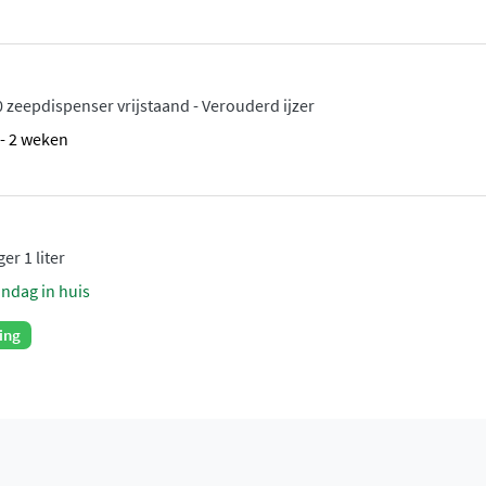
zeepdispenser vrijstaand - Verouderd ijzer
1 - 2 weken
er 1 liter
andag in huis
ing