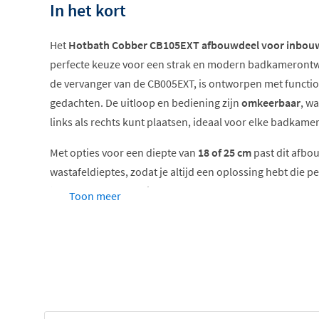
In het kort
Het
Hotbath Cobber CB105EXT afbouwdeel voor inbouw
perfecte keuze voor een strak en modern badkamerontw
de vervanger van de CB005EXT, is ontworpen met functional
gedachten. De uitloop en bediening zijn
omkeerbaar
, w
links als rechts kunt plaatsen, ideaal voor elke badkame
Met opties voor een diepte van
18 of 25 cm
past dit afbou
wastafeldieptes, zodat je altijd een oplossing hebt die per
inbouwdeel
wordt niet meegeleverd en moet apart word
Toon meer
complete installatie.
Het afbouwdeel is uitgerust met het energiezuinige
Cold
alleen koud water stroomt wanneer je de kraan opent in 
voorkomt dat de cv-ketel onnodig aanslaat. Dit bespaart 
kosten. Met een waterverbruik van minimaal
5,7 liter pe
bovendien waterbesparend zonder in te leveren op comf