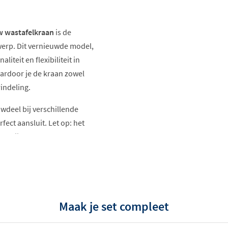
 wastafelkraan
is de
erp. Dit vernieuwde model,
iteit en flexibiliteit in
aardoor je de kraan zowel
rindeling.
wdeel bij verschillende
fect aansluit. Let op: het
en bijbesteld voor een
start-systeem
, waardoor
de neutrale stand, wat
energie en verlaagt je
Maak je set compleet
r minuut
is deze kraan
ort.