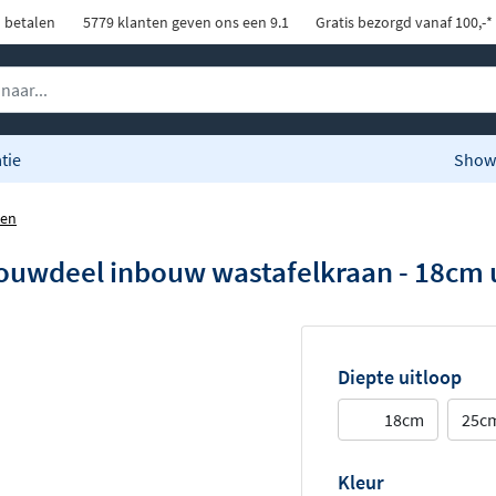
d betalen
5779 klanten geven ons een 9.1
Gratis bezorgd vanaf 100,-*
tie
Show
nen
wdeel inbouw wastafelkraan - 18cm ui
Diepte uitloop
18cm
25c
Kleur