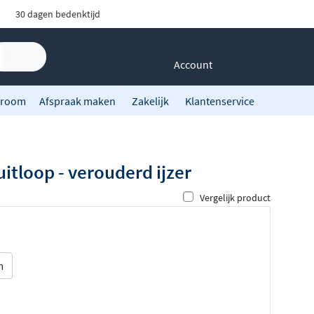
30 dagen bedenktijd
Account
room
Afspraak maken
Zakelijk
Klantenservice
tloop - verouderd ijzer
Vergelijk product
m