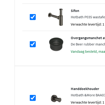
wat zorgt voor een prachtige afwerking en een lange lev
Sifon
De
Hotbath Cobber CB105
biedt alles wat je nodig hebt v
Hotbath P035 wastafel
functionele inbouw wastafelkraan!
Verwachte levertijd: 
Overgangsmanchet a
De Beer rubber man
vandaag besteld, ma
Handdoekhouder
Hotbath &More BAA03
Verwachte levertijd: 