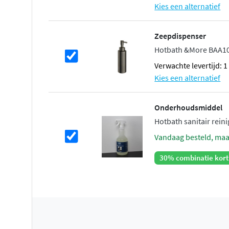
Kies een alternatief
Zeepdispenser
Hotbath &More BAA10 
Verwachte levertijd: 
Kies een alternatief
Onderhoudsmiddel
Hotbath sanitair reinig
vandaag besteld, ma
30% combinatie kort