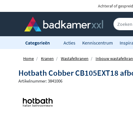
Achteraf of gesprei
Categorieën
Acties
Kenniscentrum
Inspira
Home
Kranen
Wastafelkranen
Inbouw wastafelkra
Hotbath Cobber CB105EXT18 afbou
Artikelnummer: 3841006