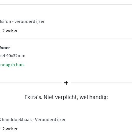
ensduur.
oor een stijlvolle en
sifon - verouderd ijzer
1 - 2 weken
fvoer
chet 40x32mm
andag in huis
Extra's. Niet verplicht, wel handig:
 handdoekhaak - Verouderd ijzer
1 - 2 weken