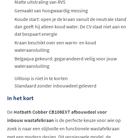
ophalen...
Matte uitstraling van RVS
Gemaakt van hoogwaardig messing
Koude start: open je de kraan vanuit de neutrale stand
dan geeft hij alleen koud water. De CV slaat niet aan en
dat bespaart energie
Kraan beschikt over een warm- en koud
wateraansluiting
Belgaqua gekeurd: gegarandeerd veilig voor jouw
wateraansluiting
Uitloop is niet in te korten
Standaard zonder inbouwdeel geleverd
In het kort
De
Hotbath Cobber CB106EXT afbouwdeel voor
inbouw wastafelkraan
is de perfecte keuze voor wie op
zoek is naar een stijlvolle en functionele wastafelkraan
met een modern design. Dit vernieuwde model, de