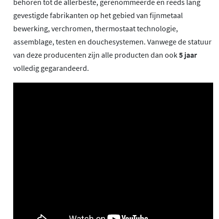
behoren tot de allerbeste, gerenommeerde en reeds lang
gevestigde fabrikanten op het gebied van fijnmetaal
bewerking, verchromen, thermostaat technologie,
assemblage, testen en douchesystemen. Vanwege de statuur
van deze producenten zijn alle producten dan ook
5 jaar
volledig gegarandeerd.