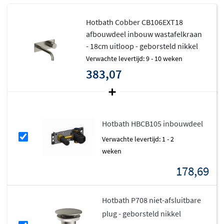
kosten. Het waterverbruik blijft minimaal met slechts
5,7
liter per minuut
, waardoor de kraan milieuvriendelijk en
Hotbath Cobber CB106EXT18
kostenefficiënt is.
afbouwdeel inbouw wastafelkraan
- 18cm uitloop - geborsteld nikkel
Deze kraan is ook
plumber friendly
ontworpen. Dankzij
Verwachte levertijd: 9 - 10 weken
de innovatieve technieken van Hotbath kan de kraan
383,07
snel en eenvoudig worden geïnstalleerd, wat zorgt voor
tijd- en kostenbesparing. Dit maakt het product geliefd
bij zowel installateurs als klanten.
Hotbath HBCB105 inbouwdeel
Net als alle Hotbath-producten is de CB106EXT uitvoerig
Verwachte levertijd: 1 - 2
gecontroleerd door de Belgische beroepsvereniging
weken
Belgaqua
. Dit garandeert dat de kraan voldoet aan de
178,69
hoogste normen op het gebied van drinkwaterveiligheid
en duurzaamheid, en het product is voorzien van het
Hydrocheck keuringscertificaat
.
Hotbath P708 niet-afsluitbare
plug - geborsteld nikkel
De kraan is ook perfect te combineren met andere