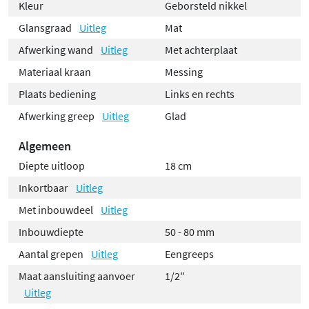
Kleur
Geborsteld nikkel
Glansgraad
Uitleg
Mat
Afwerking wand
Uitleg
Met achterplaat
Materiaal kraan
Messing
Plaats bediening
Links en rechts
Afwerking greep
Uitleg
Glad
Algemeen
Diepte uitloop
18 cm
Inkortbaar
Uitleg
Met inbouwdeel
Uitleg
Inbouwdiepte
50 - 80 mm
Aantal grepen
Uitleg
Eengreeps
Maat aansluiting aanvoer
1/2"
Uitleg