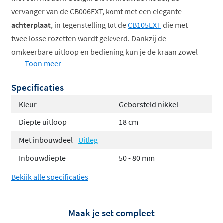
vervanger van de CB006EXT, komt met een elegante
achterplaat
, in tegenstelling tot de
CB105EXT
die met
twee losse rozetten wordt geleverd. Dankzij de
omkeerbare uitloop en bediening kun je de kraan zowel
Toon meer
links als rechts plaatsen, wat flexibiliteit biedt bij de
installatie.
Specificaties
Met een dieptekeuze van
18 of 25 cm
past dit
Kleur
Geborsteld nikkel
afbouwdeel perfect bij verschillende wastafeldieptes,
Diepte uitloop
18 cm
zodat het altijd geschikt is voor jouw
Met inbouwdeel
Uitleg
badkameropstelling.
Let op
: het inbouwdeel moet apart
worden bijbesteld voor een complete installatie.
Inbouwdiepte
50 - 80 mm
Het afbouwdeel beschikt over het innovatieve
Coldstart-
Bekijk alle specificaties
systeem
, wat betekent dat er alleen koud water stroomt
in de neutrale stand, waardoor je cv-ketel niet onnodig
Maak je set compleet
wordt ingeschakeld. Dit bespaart energie en verlaagt je