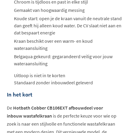
ophalen...
Chroom is tijdloos en past in elke stijl
Gemaakt van hoogwaardig messing
Koude start: open je de kraan vanuit de neutrale stand
dan geeft hij alleen koud water. De CV slaat niet aan en
dat bespaart energie
Kraan beschikt over een warm- en koud
wateraansluiting
Belgaqua gekeurd: gegarandeerd veilig voor jouw
wateraansluiting
Uitloop is niet in te korten
Standaard zonder inbouwdeel geleverd
In het kort
De
Hotbath Cobber CB106EXT afbouwdeel voor
inbouw wastafelkraan
is de perfecte keuze voor wie op
zoek is naar een stijlvolle en functionele wastafelkraan
met een modern design. Dit vernieuwde model, de