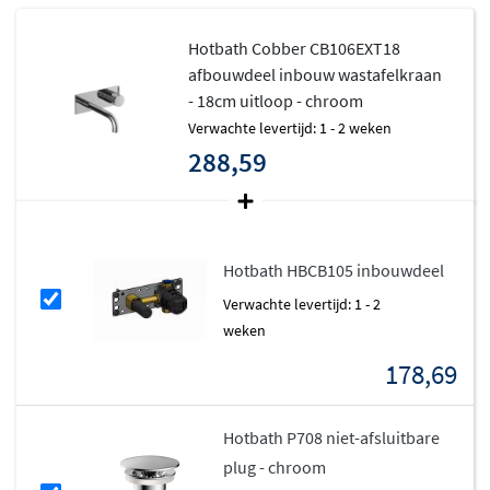
kosten. Het waterverbruik blijft minimaal met slechts
5,7
liter per minuut
, waardoor de kraan milieuvriendelijk en
Hotbath Cobber CB106EXT18
kostenefficiënt is.
afbouwdeel inbouw wastafelkraan
- 18cm uitloop - chroom
Deze kraan is ook
plumber friendly
ontworpen. Dankzij
Verwachte levertijd: 1 - 2 weken
de innovatieve technieken van Hotbath kan de kraan
288,59
snel en eenvoudig worden geïnstalleerd, wat zorgt voor
tijd- en kostenbesparing. Dit maakt het product geliefd
bij zowel installateurs als klanten.
Hotbath HBCB105 inbouwdeel
Net als alle Hotbath-producten is de CB106EXT uitvoerig
Verwachte levertijd: 1 - 2
gecontroleerd door de Belgische beroepsvereniging
weken
Belgaqua
. Dit garandeert dat de kraan voldoet aan de
178,69
hoogste normen op het gebied van drinkwaterveiligheid
en duurzaamheid, en het product is voorzien van het
Hydrocheck keuringscertificaat
.
Hotbath P708 niet-afsluitbare
plug - chroom
De kraan is ook perfect te combineren met andere