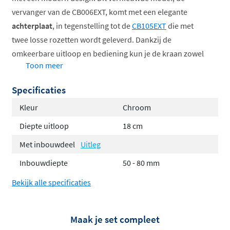
vervanger van de CB006EXT, komt met een elegante
achterplaat
, in tegenstelling tot de
CB105EXT
die met
twee losse rozetten wordt geleverd. Dankzij de
omkeerbare uitloop en bediening kun je de kraan zowel
Toon meer
links als rechts plaatsen, wat flexibiliteit biedt bij de
installatie.
Specificaties
Met een dieptekeuze van
18 of 25 cm
past dit
Kleur
Chroom
afbouwdeel perfect bij verschillende wastafeldieptes,
Diepte uitloop
18 cm
zodat het altijd geschikt is voor jouw
Met inbouwdeel
Uitleg
badkameropstelling.
Let op
: het inbouwdeel moet apart
worden bijbesteld voor een complete installatie.
Inbouwdiepte
50 - 80 mm
Het afbouwdeel beschikt over het innovatieve
Coldstart-
Bekijk alle specificaties
systeem
, wat betekent dat er alleen koud water stroomt
in de neutrale stand, waardoor je cv-ketel niet onnodig
Maak je set compleet
wordt ingeschakeld. Dit bespaart energie en verlaagt je