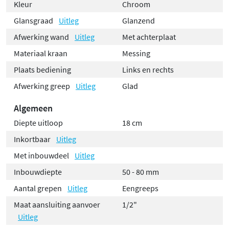
Kleur
Chroom
Glansgraad
Uitleg
Glanzend
Afwerking wand
Uitleg
Met achterplaat
Materiaal kraan
Messing
Plaats bediening
Links en rechts
Afwerking greep
Uitleg
Glad
Algemeen
Diepte uitloop
18 cm
Inkortbaar
Uitleg
Met inbouwdeel
Uitleg
Inbouwdiepte
50 - 80 mm
Aantal grepen
Uitleg
Eengreeps
Maat aansluiting aanvoer
1/2"
Uitleg