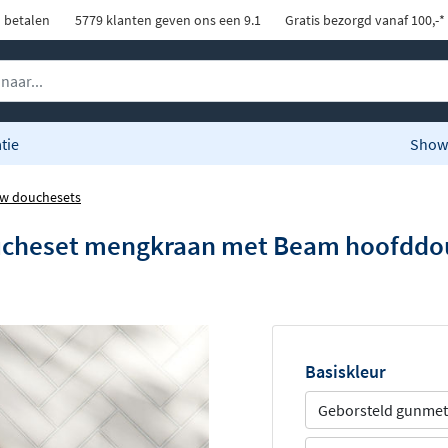
d betalen
5779 klanten geven ons een 9.1
Gratis bezorgd vanaf 100,-*
tie
Show
w douchesets
ucheset mengkraan met Beam hoofddou
Basiskleur
Geborsteld gunmet