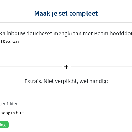
Maak je set compleet
RVS
S34 inbouw doucheset mengkraan met Beam hoofddou
ign
in corrosiebestendig
 - 18 weken
de vormen en matte,
 badkamers. RVS 316 is
lfs na jarenlang gebruik in
n
Extra's. Niet verplicht, wel handig:
straalsoorten
: Hotbath Rain
agelijks gebruik en Hotbath
er 1 liter
eenvoudig tussen de standen
andag in huis
ordt via een wandarm
ing