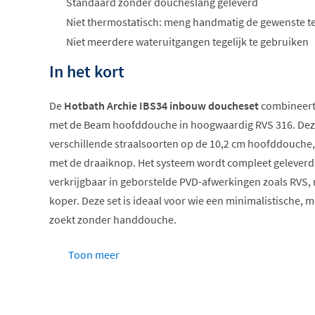
Standaard zonder doucheslang geleverd
Niet thermostatisch: meng handmatig de gewenste 
Niet meerdere wateruitgangen tegelijk te gebruiken
In het kort
De
Hotbath Archie IBS34 inbouw doucheset
combineert
met de Beam hoofddouche in hoogwaardig RVS 316. Deze 
verschillende straalsoorten op de 10,2 cm hoofddouche, 
met de draaiknop. Het systeem wordt compleet geleverd 
verkrijgbaar in geborstelde PVD-afwerkingen zoals RVS,
koper. Deze set is ideaal voor wie een minimalistische
zoekt zonder handdouche.
Compleet met inbouwdeel
Toon meer
Hoofddouche met 3 straalsoorten
RVS 316 constructie
Mengkraan met draaigreep