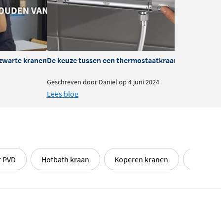
zwarte kranen
De keuze tussen een thermostaatkraan of mengkra
B
Geschreven door Daniel op 4 juni 2024
G
Lees blog
L
r PVD
Hotbath kraan
Koperen kranen
PVD kra