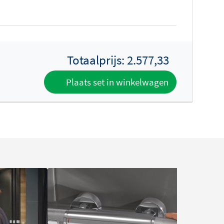
Totaalprijs:
2.577,33
Plaats set in winkelwagen