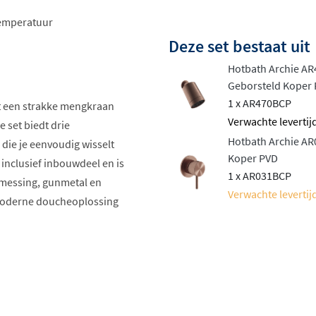
temperatuur
Deze set bestaat uit
Hotbath Archie AR
Geborsteld Koper
1 x AR470BCP
 een strakke mengkraan
Verwachte levertij
set biedt drie
Hotbath Archie A
die je eenvoudig wisselt
Koper PVD
inclusief inbouwdeel en is
1 x AR031BCP
 messing, gunmetal en
Verwachte levertijd
, moderne doucheoplossing