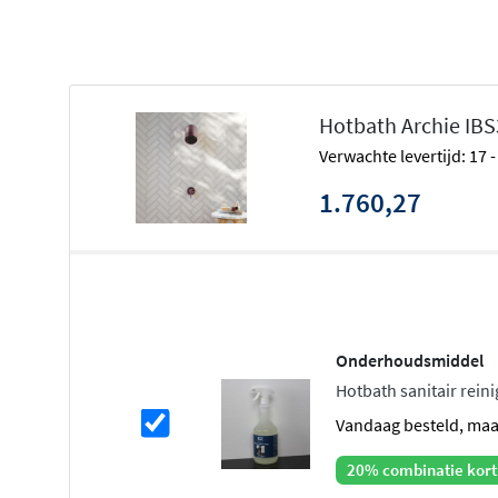
Vinyl Touch bediening
Archie: minimalistische elegantie in 
Hotbath Archie IB
De Archie serie van Hotbath staat voor
puur, tijdloos des
Verwachte levertijd: 17
RVS 316. Deze collectie kenmerkt zich door strakke ron
geborstelde afwerkingen die perfect passen in moderne
1.760,27
bijzonder duurzaam en behoudt zijn mooie uitstraling, ze
vochtige omgevingen.
Beam hoofddouche met drie stande
De 10,2 cm Beam hoofddouche biedt
drie comfortabele 
Onderhoudsmiddel
voor een zachte regendouche, een normale straal voor d
Hotbath sanitair reinig
Massage voor gerichte, krachtige waterstralen. Wissel 
vandaag besteld, ma
met de draaiknop op de douchekop. De hoofddouche w
bevestigd en is verstelbaar voor optimaal comfort.
20% combinatie kort