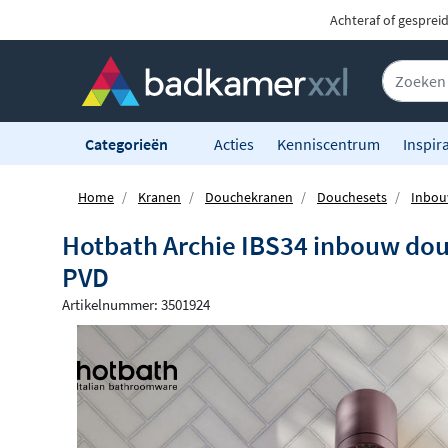
Achteraf of gesprei
Categorieën
Acties
Kenniscentrum
Inspira
Home
Kranen
Douchekranen
Douchesets
Inbou
Hotbath Archie IBS34 inbouw do
PVD
Artikelnummer: 3501924