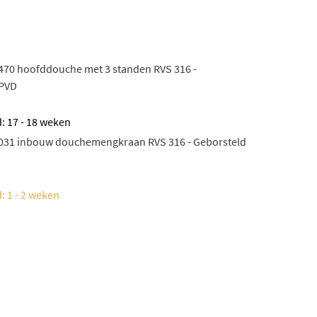
470 hoofddouche met 3 standen RVS 316 -
 PVD
d: 17 - 18 weken
R031 inbouw douchemengkraan RVS 316 - Geborsteld
: 1 - 2 weken