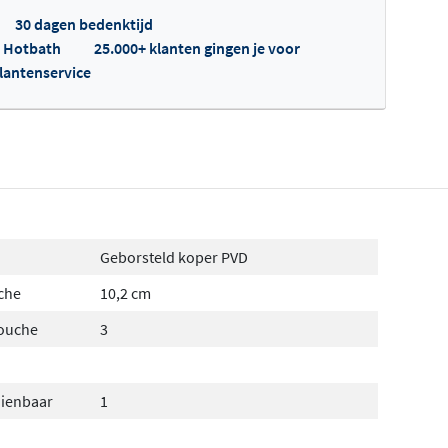
30 dagen bedenktijd
p Hotbath
25.000+ klanten gingen je voor
klantenservice
fertes ophalen...
Geborsteld koper PVD
che
10,2 cm
douche
3
dienbaar
1