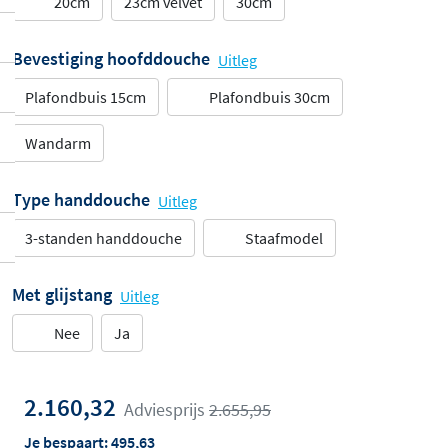
20cm
23cm velvet
30cm
Bevestiging hoofddouche
Uitleg
Plafondbuis 15cm
Plafondbuis 30cm
Wandarm
Type handdouche
Uitleg
3-standen handdouche
Staafmodel
Met glijstang
Uitleg
Nee
Ja
2.160,32
Adviesprijs
2.655,95
Je bespaart:
495,63