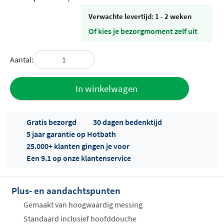
Verwachte levertijd: 1 - 2 weken
Of kies je bezorgmoment zelf uit
Aantal:
Toevoegen
In winkelwagen
aan offerte
Gratis bezorgd
30 dagen bedenktijd
5 jaar garantie op Hotbath
25.000+ klanten gingen je voor
Een 9.1 op onze klantenservice
Plus- en aandachtspunten
Offertes
ophalen...
Gemaakt van hoogwaardig messing
Standaard inclusief hoofddouche