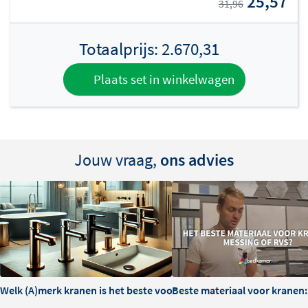
25,57
31,96
Totaalprijs:
2.670,31
Plaats set in winkelwagen
Jouw vraag,
ons advies
Welk (A)merk kranen is het beste voor je badkamer?
Beste materiaal voor kranen: