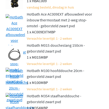
1 x HBAC009
Bovendien is het een aantrekkelijk geprijsd alternatief
vandaag besteld, dinsdag in huis
voor de luxueuze Cobber serie. Deze set biedt niet alleen
Hotbath Ace AC009EXT afbouwdeel voor
gebruiksgemak, maar ook een luxe uitstraling die
inbouw thermostaat met 2-weg stop-
perfect in elke moderne badkamer past. Een complete
omstel - geborsteld zwart pvd
doucheset die jouw dagelijkse routine een stukje
1 x AC009EXTMBP
aangenamer maakt!
Verwachte levertijd: 1 - 2 weken
Hotbath M015 doucheslang 150cm -
Naast deze inbouwset met thermostaat is de set ook
geborsteld zwart pvd
verkrijgbaar in een variant met mengkraan. Bekijk
1 x M015MBP
daarvoor de
Hotbath ACE inbouw doucheset met
Verwachte levertijd: 1 - 2 weken
mengkraan
.
Hotbath M100 hoofddouche 20cm -
geborsteld zwart pvd
1 x M100MBP
Verwachte levertijd: 1 - 2 weken
Hotbath M354 staafhanddouche -
geborsteld zwart pvd
1 x M354MBP