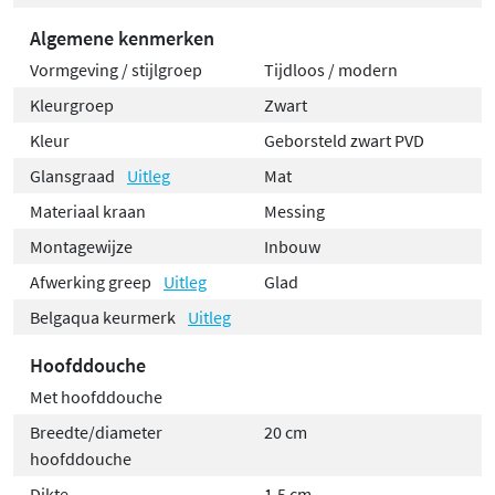
Algemene kenmerken
Vormgeving / stijlgroep
Tijdloos / modern
Kleurgroep
Zwart
Kleur
Geborsteld zwart PVD
Glansgraad
Uitleg
Mat
Materiaal kraan
Messing
Montagewijze
Inbouw
Afwerking greep
Uitleg
Glad
Belgaqua keurmerk
Uitleg
Hoofddouche
Met hoofddouche
Breedte/diameter
20 cm
hoofddouche
Dikte
1,5 cm