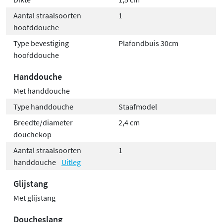
Aantal straalsoorten
1
hoofddouche
Type bevestiging
Plafondbuis 30cm
hoofddouche
Handdouche
Met handdouche
Type handdouche
Staafmodel
Breedte/diameter
2,4 cm
douchekop
Aantal straalsoorten
1
handdouche
Uitleg
Glijstang
Met glijstang
Doucheslang