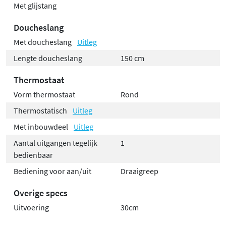
Met glijstang
Doucheslang
Met doucheslang
Uitleg
Lengte doucheslang
150 cm
Thermostaat
Vorm thermostaat
Rond
Thermostatisch
Uitleg
Met inbouwdeel
Uitleg
Aantal uitgangen tegelijk
1
bedienbaar
Bediening voor aan/uit
Draaigreep
Overige specs
Uitvoering
30cm