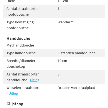
Dikte
1,5 cm
Aantal straalsoorten
1
hoofddouche
Type bevestiging
Wandarm
hoofddouche
Handdouche
Met handdouche
Type handdouche
3-standen handdouche
Breedte/diameter
10 cm
douchekop
Aantal straalsoorten
3
handdouche
Uitleg
Wisselen straalsoort
Draaien van straalplaat
Uitleg
Glijstang