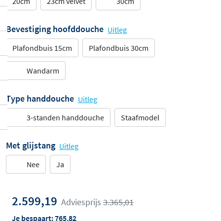
20cm
23cm velvet
30cm
Bevestiging hoofddouche
Uitleg
Plafondbuis 15cm
Plafondbuis 30cm
Wandarm
Type handdouche
Uitleg
3-standen handdouche
Staafmodel
Met glijstang
Uitleg
Nee
Ja
2.599,19
Adviesprijs
3.365,01
Je bespaart:
765,82