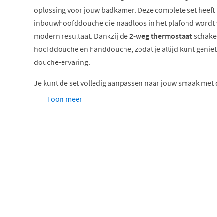
oplossing voor jouw badkamer. Deze complete set heeft
inbouwhoofddouche die naadloos in het plafond wordt v
modern resultaat. Dankzij de
2-weg thermostaat
schakel
hoofddouche en handdouche, zodat je altijd kunt genie
douche-ervaring.
Je kunt de set volledig aanpassen naar jouw smaak met 
Toon meer
Keuze uit 6 kleuren
Keuze uit 3 verschillende type hoofddouches
Hoofddouchebevestiging via een wandarm of een p
van jouw badkamerontwerp.
Handdoucheopties, waarbij je kunt kiezen tussen 
staafhanddouche of een veelzijdige 3-standen ha
comfort.
Bevestig de handdouche op een vaste wandhouder 
ideaal als je de hoogte wil aanpassen.