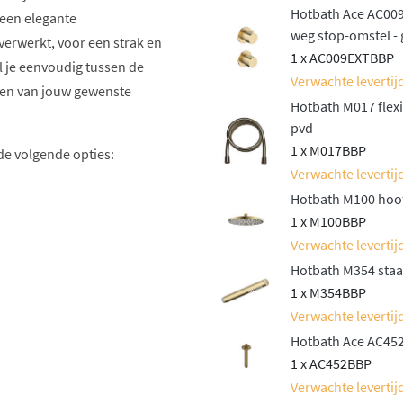
Hotbath Ace AC009
 een elegante
weg stop-omstel -
erwerkt, voor een strak en
1 x AC009EXTBBP
 je eenvoudig tussen de
Verwachte levertijd
ten van jouw gewenste
Hotbath M017 flex
pvd
1 x M017BBP
de volgende opties:
Verwachte levertijd
Hotbath M100 hoo
1 x M100BBP
lafondbuis, afhankelijk
Verwachte levertijd
Hotbath M354 staa
1 x M354BBP
een elegante
Verwachte levertijd
nddouche voor extra
Hotbath Ace AC452
1 x AC452BBP
of een handige glijstang,
Verwachte levertijd