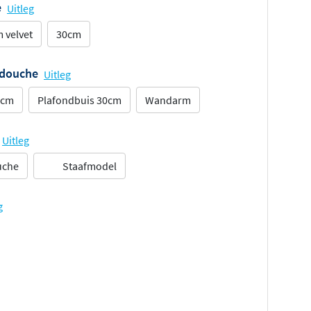
e
Uitleg
 velvet
30cm
ddouche
Uitleg
5cm
Plafondbuis 30cm
Wandarm
Uitleg
uche
Staafmodel
g