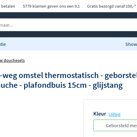
d betalen
5779 klanten geven ons een 9.1
Gratis bezorgd vanaf 100,-*
tie
Show
w douchesets
weg omstel thermostatisch - geborste
che - plafondbuis 15cm - glijstang
Kleur
Uitleg