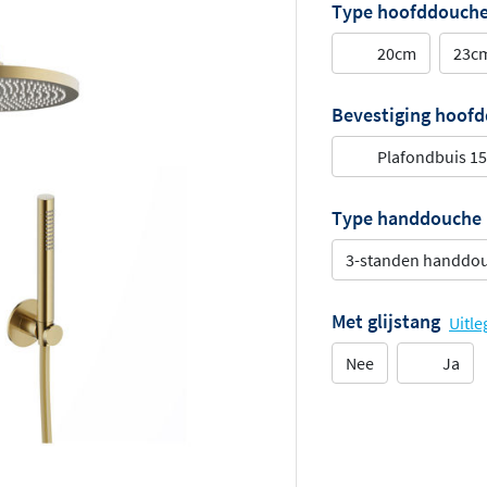
Type hoofddouch
20cm
23cm
Bevestiging hoof
Plafondbuis 1
Type handdouche
3-standen handdo
Met glijstang
Uitle
Nee
Ja