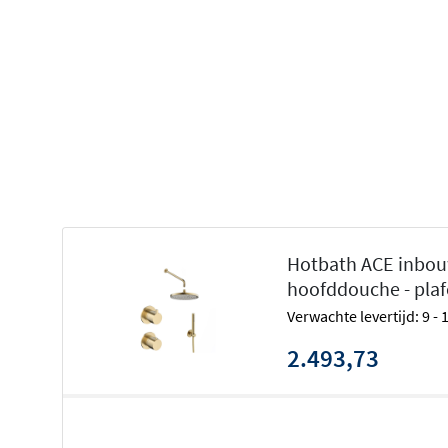
Net als de rest van de
Hotbath Ace serie
staat deze set v
verfijnd, slank design. Bovendien is het een aantrekkelijk
de luxueuze Cobber serie. Deze set biedt niet alleen g
luxe uitstraling die perfect in elke moderne badkamer p
die jouw dagelijkse routine een stukje aangenamer maak
Naast deze inbouwset met thermostaat is de set ook verk
mengkraan. Bekijk daarvoor de
Hotbath ACE inbouw do
Hotbath ACE inbou
hoofddouche - plaf
Verwachte levertijd: 9 -
2.493,73