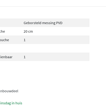
Geborsteld messing PVD
che
20 cm
douche
1
dienbaar
1
inbouwdeel
insdag in huis