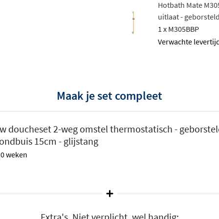
Hotbath Mate M305
oor hoge kwaliteit en een
uitlaat - geborste
1 x M305BBP
 geprijsd alternatief voor
Verwachte levertijd
ebruiksgemak, maar ook een
ast. Een complete doucheset
t!
rijgbaar in een variant met
Maak je set compleet
ucheset met mengkraan
.
w doucheset 2-weg omstel thermostatisch - geborstel
ondbuis 15cm - glijstang
 10 weken
Extra's. Niet verplicht, wel handig: