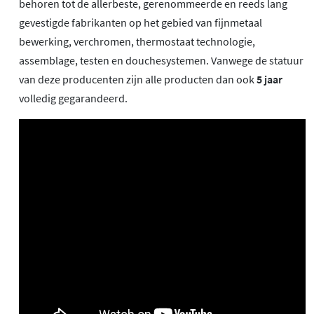
behoren tot de allerbeste, gerenommeerde en reeds lang
gevestigde fabrikanten op het gebied van fijnmetaal
bewerking, verchromen, thermostaat technologie,
assemblage, testen en douchesystemen. Vanwege de statuur
van deze producenten zijn alle producten dan ook
5 jaar
volledig gegarandeerd.