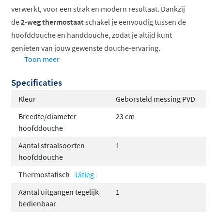
verwerkt, voor een strak en modern resultaat. Dankzij
de
2-weg thermostaat
schakel je eenvoudig tussen de
hoofddouche en handdouche, zodat je altijd kunt
genieten van jouw gewenste douche-ervaring.
Toon meer
Je kunt de set volledig aanpassen naar jouw smaak met
Specificaties
de volgende opties:
Kleur
Geborsteld messing PVD
Keuze uit 6 kleuren
Breedte/diameter
23 cm
Keuze uit 3 verschillende type hoofddouches
hoofddouche
Hoofddouchebevestiging via een wandarm of een
plafondbuis, afhankelijk van jouw
Aantal straalsoorten
1
hoofddouche
badkamerontwerp.
Handdoucheopties, waarbij je kunt kiezen tussen
Thermostatisch
Uitleg
een elegante staafhanddouche of een veelzijdige
Aantal uitgangen tegelijk
1
3-standen handdouche voor extra comfort.
bedienbaar
Bevestig de handdouche op een vaste