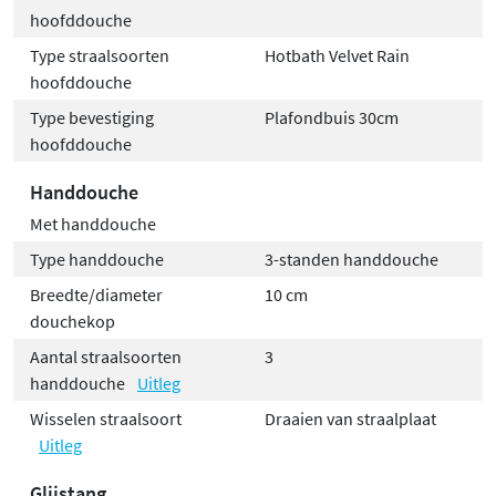
hoofddouche
Type straalsoorten
Hotbath Velvet Rain
hoofddouche
Type bevestiging
Plafondbuis 30cm
hoofddouche
Handdouche
Met handdouche
Type handdouche
3-standen handdouche
Breedte/diameter
10 cm
douchekop
Aantal straalsoorten
3
handdouche
Uitleg
Wisselen straalsoort
Draaien van straalplaat
Uitleg
Glijstang