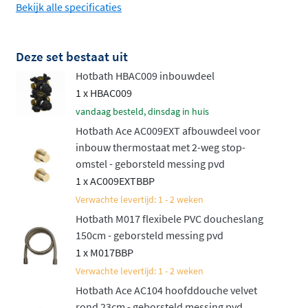
Bekijk alle specificaties
wandhouder of een handige glijstang, ideaal als je
de hoogte wil aanpassen.
Deze set bestaat uit
Net als de rest van de
Hotbath Ace serie
staat deze set
Hotbath HBAC009 inbouwdeel
voor hoge kwaliteit en een verfijnd, slank design.
1 x HBAC009
Bovendien is het een aantrekkelijk geprijsd alternatief
vandaag besteld, dinsdag in huis
voor de luxueuze Cobber serie. Deze set biedt niet alleen
Hotbath Ace AC009EXT afbouwdeel voor
gebruiksgemak, maar ook een luxe uitstraling die
inbouw thermostaat met 2-weg stop-
perfect in elke moderne badkamer past. Een complete
omstel - geborsteld messing pvd
doucheset die jouw dagelijkse routine een stukje
1 x AC009EXTBBP
aangenamer maakt!
Verwachte levertijd: 1 - 2 weken
Hotbath M017 flexibele PVC doucheslang
Naast deze inbouwset met thermostaat is de set ook
150cm - geborsteld messing pvd
verkrijgbaar in een variant met mengkraan. Bekijk
1 x M017BBP
daarvoor de
Hotbath ACE inbouw doucheset met
Verwachte levertijd: 1 - 2 weken
mengkraan
.
Hotbath Ace AC104 hoofddouche velvet
rond 23cm - geborsteld messing pvd