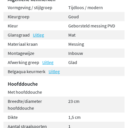
Vormgeving / stijlgroep
Tijdloos / modern
Kleurgroep
Goud
Kleur
Geborsteld messing PVD
Glansgraad
Uitleg
Mat
Materiaal kraan
Messing
Montagewijze
Inbouw
Afwerking greep
Uitleg
Glad
Belgaqua keurmerk
Uitleg
Hoofddouche
Met hoofddouche
Breedte/diameter
23 cm
hoofddouche
Dikte
1,5 cm
Aantal straalsoorten
1