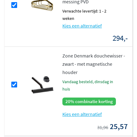
messing PVD
Verwachte levertijd: 1 - 2
weken
Kies een alternatief
294,-
Zone Denmark douchewisser -
zwart - met magnetische
houder
vandaag besteld, dinsdag in
huis
20% combinatie korting
Kies een alternatief
25,57
31,96