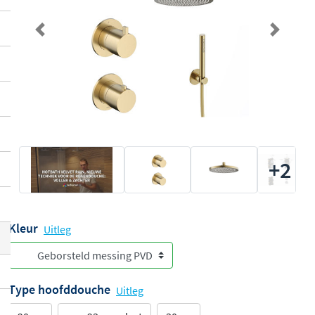
Previous
Next
+2
Kleur
Uitleg
Type hoofddouche
Uitleg