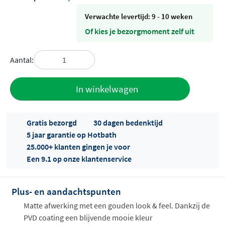
Verwachte levertijd: 9 - 10 weken
Of kies je bezorgmoment zelf uit
Aantal:
Toevoegen
In winkelwagen
aan offerte
Gratis bezorgd
30 dagen bedenktijd
5 jaar garantie op Hotbath
25.000+ klanten gingen je voor
Een 9.1 op onze klantenservice
Plus- en aandachtspunten
Offertes
ophalen...
Matte afwerking met een gouden look & feel. Dankzij de
PVD coating een blijvende mooie kleur