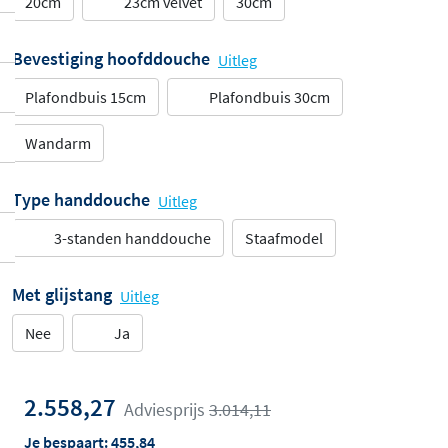
20cm
23cm velvet
30cm
Bevestiging hoofddouche
Uitleg
Plafondbuis 15cm
Plafondbuis 30cm
Wandarm
Type handdouche
Uitleg
3-standen handdouche
Staafmodel
Met glijstang
Uitleg
Nee
Ja
2.558,27
Adviesprijs
3.014,11
Je bespaart:
455,84