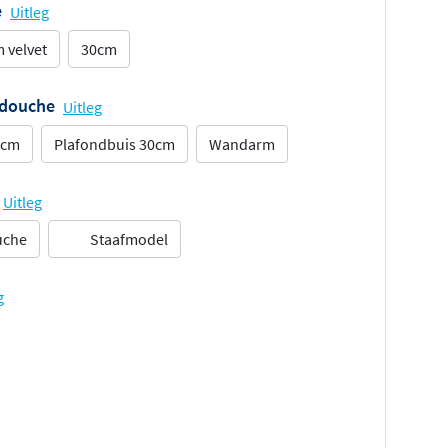
e
Uitleg
 velvet
30cm
ddouche
Uitleg
5cm
Plafondbuis 30cm
Wandarm
Uitleg
uche
Staafmodel
g