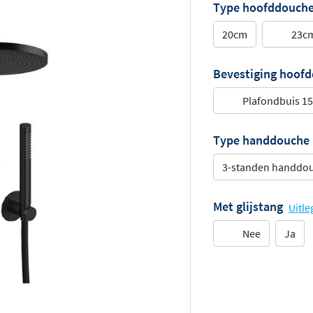
Type hoofddouch
20cm
23cm
Bevestiging hoof
Plafondbuis 1
Type handdouche
3-standen handdo
Met glijstang
Uitle
Nee
Ja