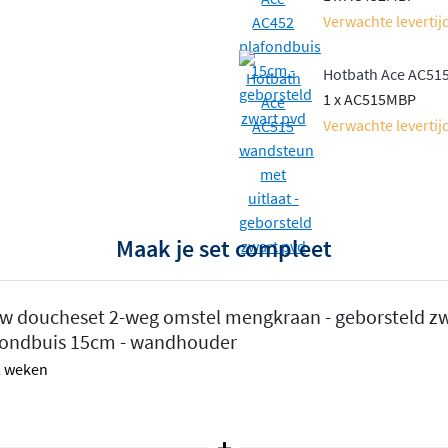
ebruiksgemak, maar ook een
Verwachte levertijd
ast. Een complete doucheset
t!
Hotbath Ace AC515
1 x AC515MBP
ijgbaar in een variant met
Verwachte levertijd
ucheset met thermostaat
.
Maak je set compleet
w doucheset 2-weg omstel mengkraan - geborsteld zwa
fondbuis 15cm - wandhouder
 2 weken