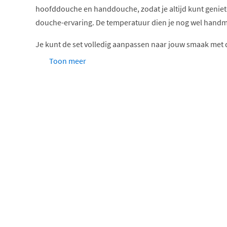
hoofddouche en handdouche, zodat je altijd kunt genie
douche-ervaring. De temperatuur dien je nog wel handm
Je kunt de set volledig aanpassen naar jouw smaak met 
Toon meer
Keuze uit 6 kleuren
Keuze uit 3 verschillende type hoofddouches
Hoofddouchebevestiging via een wandarm of een p
van jouw badkamerontwerp.
Handdoucheopties, waarbij je kunt kiezen tussen 
staafhanddouche of een veelzijdige 3-standen ha
comfort.
Bevestig de handdouche op een vaste wandhouder 
ideaal als je de hoogte wil aanpassen.
Net als de rest van de
Hotbath Ace serie
staat deze set v
verfijnd, slank design. Bovendien is het een aantrekkelijk