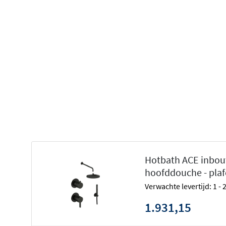
de luxueuze Cobber serie. Deze set biedt niet alleen g
luxe uitstraling die perfect in elke moderne badkamer p
die jouw dagelijkse routine een stukje aangenamer maak
Naast deze inbouwset met mengkraan is de set ook verkr
thermostaat. Bekijk daarvoor de
Hotbath ACE inbouw do
Hotbath ACE inbou
hoofddouche - pla
Verwachte levertijd: 1 -
1.931,15