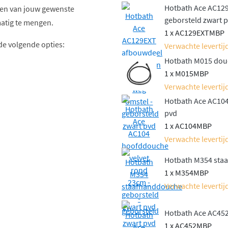
Hotbath Ace AC12
ten van jouw gewenste
geborsteld zwart 
atig te mengen.
1 x AC129EXTMBP
de volgende opties:
Verwachte levertijd
Hotbath M015 douc
1 x M015MBP
Verwachte levertijd
lafondbuis, afhankelijk
Hotbath Ace AC104
pvd
een elegante
1 x AC104MBP
nddouche voor extra
Verwachte levertijd
Hotbath M354 staa
of een handige glijstang,
1 x M354MBP
Verwachte levertijd
oor hoge kwaliteit en een
Hotbath Ace AC452
 geprijsd alternatief voor
1 x AC452MBP