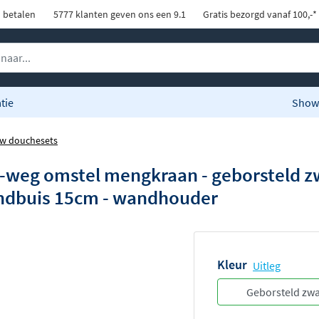
d betalen
5777 klanten geven ons een 9.1
Gratis bezorgd vanaf 100,-*
tie
Show
w douchesets
weg omstel mengkraan - geborsteld zw
ondbuis 15cm - wandhouder
Kleur
Uitleg