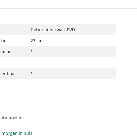
Geborsteld zwart PVD
che
23 cm
douche
1
dienbaar
1
inbouwdeel
, morgen in huis.