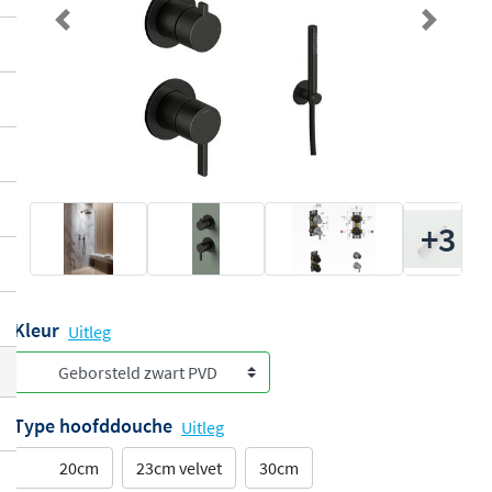
Previous
Next
+3
Kleur
Uitleg
Type hoofddouche
Uitleg
20cm
23cm velvet
30cm