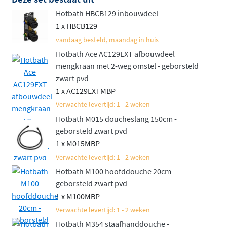
Hotbath HBCB129 inbouwdeel
Net als de rest van de
Hotbath Ace serie
staat deze set
1 x HBCB129
voor hoge kwaliteit en een verfijnd, slank design.
vandaag besteld, maandag in huis
Bovendien is het een aantrekkelijk geprijsd alternatief
Hotbath Ace AC129EXT afbouwdeel
voor de luxueuze Cobber serie. Deze set biedt niet alleen
mengkraan met 2-weg omstel - geborsteld
gebruiksgemak, maar ook een luxe uitstraling die
zwart pvd
perfect in elke moderne badkamer past. Een complete
1 x AC129EXTMBP
doucheset die jouw dagelijkse routine een stukje
Verwachte levertijd: 1 - 2 weken
aangenamer maakt!
Hotbath M015 doucheslang 150cm -
geborsteld zwart pvd
Naast deze inbouwset met mengkraan is de set ook
1 x M015MBP
verkrijgbaar in een variant met thermostaat. Bekijk
Verwachte levertijd: 1 - 2 weken
daarvoor de
Hotbath ACE inbouw doucheset met
Hotbath M100 hoofddouche 20cm -
thermostaat
.
geborsteld zwart pvd
1 x M100MBP
Verwachte levertijd: 1 - 2 weken
Hotbath M354 staafhanddouche -