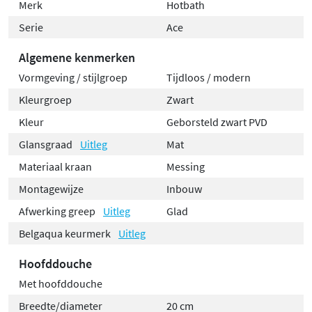
Merk
Hotbath
Serie
Ace
Algemene kenmerken
Vormgeving / stijlgroep
Tijdloos / modern
Kleurgroep
Zwart
Kleur
Geborsteld zwart PVD
Glansgraad
Uitleg
Mat
Materiaal kraan
Messing
Montagewijze
Inbouw
Afwerking greep
Uitleg
Glad
Belgaqua keurmerk
Uitleg
Hoofddouche
Met hoofddouche
Breedte/diameter
20 cm