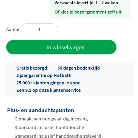
Verwachte levertijd: 1 - 2 weken
Of kies je bezorgmoment zelf uit
Aantal:
Toevoegen
In winkelwagen
aan offerte
Gratis bezorgd
30 dagen bedenktijd
5 jaar garantie op Hotbath
25.000+ klanten gingen je voor
Een 9.1 op onze klantenservice
Plus- en aandachtspunten
Offertes
ophalen...
Gemaakt van hoogwaardig messing
Standaard inclusief hoofddouche
Standaard inclusief handdouche geleverd