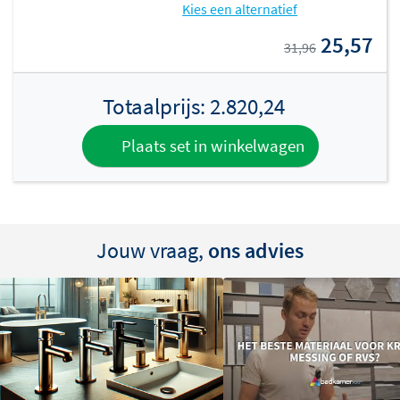
Kies een alternatief
25,57
31,96
Totaalprijs:
2.820,24
Plaats set in winkelwagen
Jouw vraag,
ons advies