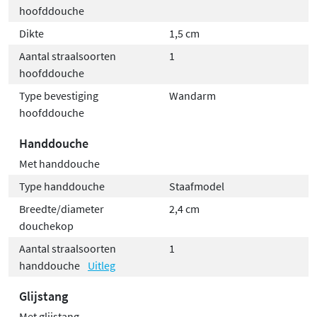
hoofddouche
Dikte
1,5 cm
Aantal straalsoorten
1
hoofddouche
Type bevestiging
Wandarm
hoofddouche
Handdouche
Met handdouche
Type handdouche
Staafmodel
Breedte/diameter
2,4 cm
douchekop
Aantal straalsoorten
1
handdouche
Uitleg
Glijstang
Met glijstang