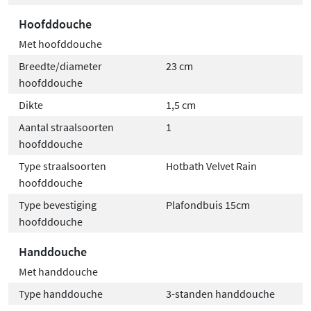
Hoofddouche
Met hoofddouche
Breedte/diameter
23 cm
hoofddouche
Dikte
1,5 cm
Aantal straalsoorten
1
hoofddouche
Type straalsoorten
Hotbath Velvet Rain
hoofddouche
Type bevestiging
Plafondbuis 15cm
hoofddouche
Handdouche
Met handdouche
Type handdouche
3-standen handdouche