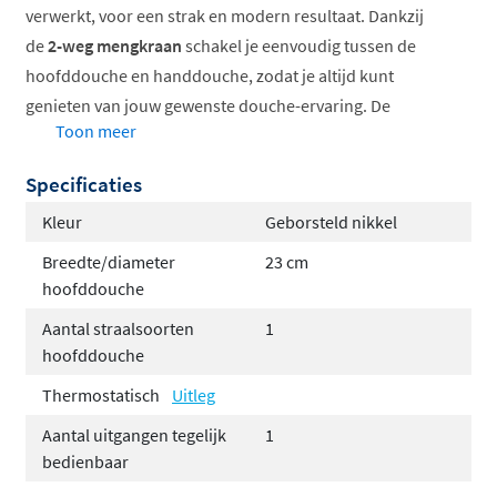
verwerkt, voor een strak en modern resultaat. Dankzij
de
2-weg mengkraan
schakel je eenvoudig tussen de
hoofddouche en handdouche, zodat je altijd kunt
genieten van jouw gewenste douche-ervaring. De
Toon meer
temperatuur dien je nog wel handmatig te mengen.
Specificaties
Je kunt de set volledig aanpassen naar jouw smaak met
de volgende opties:
Kleur
Geborsteld nikkel
Breedte/diameter
23 cm
Keuze uit 6 kleuren
hoofddouche
Keuze uit 3 verschillende type hoofddouches
Hoofddouchebevestiging via een wandarm of een
Aantal straalsoorten
1
hoofddouche
plafondbuis, afhankelijk van jouw
badkamerontwerp.
Thermostatisch
Uitleg
Handdoucheopties, waarbij je kunt kiezen tussen
Aantal uitgangen tegelijk
1
een elegante staafhanddouche of een veelzijdige
bedienbaar
3-standen handdouche voor extra comfort.