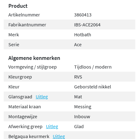
Product
Artikelnummer
3860413
Fabrikantnummer
IBS-ACE2064
Merk
Hotbath
Serie
Ace
Algemene kenmerken
Vormgeving / stijlgroep
Tijdloos / modern
Kleurgroep
RVS
Kleur
Geborsteld nikkel
Glansgraad
Uitleg
Mat
Materiaal kraan
Messing
Montagewijze
Inbouw
Afwerking greep
Uitleg
Glad
Belgaqua keurmerk
Uitleg