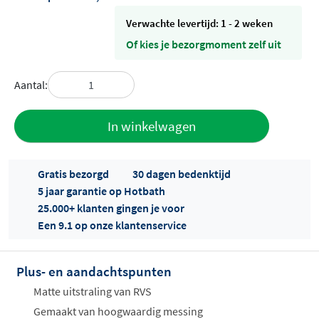
Verwachte levertijd: 1 - 2 weken
Of kies je bezorgmoment zelf uit
Aantal:
Toevoegen
In winkelwagen
aan offerte
Gratis bezorgd
30 dagen bedenktijd
5 jaar garantie op Hotbath
25.000+ klanten gingen je voor
Een 9.1 op onze klantenservice
Plus- en aandachtspunten
Offertes
ophalen...
Matte uitstraling van RVS
Gemaakt van hoogwaardig messing