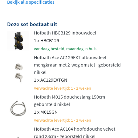
Bekijk alle specificaties
Bevestig de handdouche op een vaste
wandhouder of een handige glijstang, ideaal als je
de hoogte wil aanpassen.
Deze set bestaat uit
Hotbath HBCB129 inbouwdeel
Net als de rest van de
Hotbath Ace serie
staat deze set
1 x HBCB129
voor hoge kwaliteit en een verfijnd, slank design.
vandaag besteld, maandag in huis
Bovendien is het een aantrekkelijk geprijsd alternatief
Hotbath Ace AC129EXT afbouwdeel
voor de luxueuze Cobber serie. Deze set biedt niet alleen
mengkraan met 2-weg omstel - geborsteld
gebruiksgemak, maar ook een luxe uitstraling die
nikkel
perfect in elke moderne badkamer past. Een complete
1 x AC129EXTGN
doucheset die jouw dagelijkse routine een stukje
Verwachte levertijd: 1 - 2 weken
aangenamer maakt!
Hotbath M015 doucheslang 150cm -
geborsteld nikkel
Naast deze inbouwset met mengkraan is de set ook
1 x M015GN
verkrijgbaar in een variant met thermostaat. Bekijk
Verwachte levertijd: 1 - 2 weken
daarvoor de
Hotbath ACE inbouw doucheset met
Hotbath Ace AC104 hoofddouche velvet
thermostaat
.
rond 23cm - geborsteld nikkel