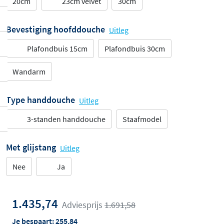
20cm
23cm velvet
30cm
Bevestiging hoofddouche
Uitleg
Plafondbuis 15cm
Plafondbuis 30cm
Wandarm
Type handdouche
Uitleg
3-standen handdouche
Staafmodel
Met glijstang
Uitleg
Nee
Ja
1.435,74
Adviesprijs
1.691,58
Je bespaart:
255,84