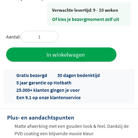
Verwachte levertijd: 9 - 10 weken
Of kies je bezorgmoment zelf uit
Aantal:
Toevoegen
In winkelwagen
aan offerte
Gratis bezorgd
30 dagen bedenktijd
5 jaar garantie op Hotbath
25.000+ klanten gingen je voor
Een 9.1 op onze klantenservice
Plus- en aandachtspunten
Offertes
ophalen...
Matte afwerking met een gouden look & feel. Dankzij de
PVD coating een blijvende mooie kleur