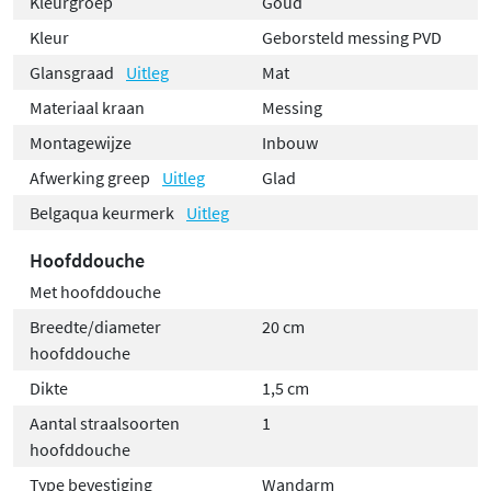
Kleurgroep
Goud
Kleur
Geborsteld messing PVD
Glansgraad
Uitleg
Mat
Materiaal kraan
Messing
Montagewijze
Inbouw
Afwerking greep
Uitleg
Glad
Belgaqua keurmerk
Uitleg
Hoofddouche
Met hoofddouche
Breedte/diameter
20 cm
hoofddouche
Dikte
1,5 cm
Aantal straalsoorten
1
hoofddouche
Type bevestiging
Wandarm