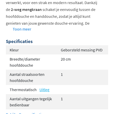
verwerkt, voor een strak en modern resultaat. Dankzij
de
2-weg mengkraan
schakel je eenvoudig tussen de
hoofddouche en handdouche, zodat je altijd kunt
genieten van jouw gewenste douche-ervaring. De
Toon meer
temperatuur dien je nog wel handmatig te mengen.
Specificaties
Je kunt de set volledig aanpassen naar jouw smaak met
de volgende opties:
Kleur
Geborsteld messing PVD
Breedte/diameter
20 cm
Keuze uit 6 kleuren
hoofddouche
Keuze uit 3 verschillende type hoofddouches
Hoofddouchebevestiging via een wandarm of een
Aantal straalsoorten
1
hoofddouche
plafondbuis, afhankelijk van jouw
badkamerontwerp.
Thermostatisch
Uitleg
Handdoucheopties, waarbij je kunt kiezen tussen
Aantal uitgangen tegelijk
1
een elegante staafhanddouche of een veelzijdige
bedienbaar
3-standen handdouche voor extra comfort.