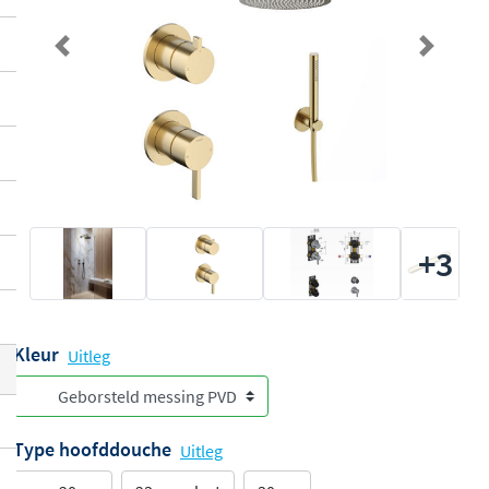
Previous
Next
+3
Kleur
Uitleg
Type hoofddouche
Uitleg