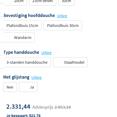
20cm
23cm velvet
30cm
Bevestiging hoofddouche
Uitleg
Plafondbuis 15cm
Plafondbuis 30cm
Wandarm
Type handdouche
Uitleg
3-standen handdouche
Staafmodel
Met glijstang
Uitleg
Nee
Ja
2.331,44
Adviesprijs
2.853,18
Je bespaart:
521,74