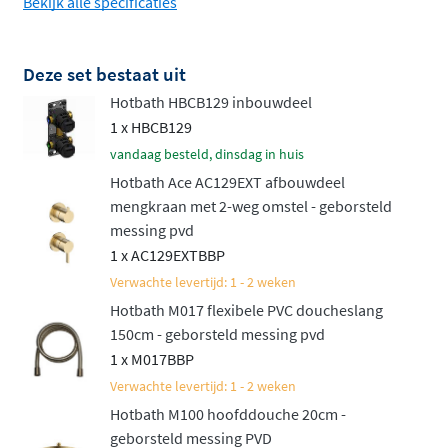
Bekijk alle specificaties
Bevestig de handdouche op een vaste
wandhouder of een handige glijstang, ideaal als je
de hoogte wil aanpassen.
Deze set bestaat uit
Hotbath HBCB129 inbouwdeel
Net als de rest van de
Hotbath Ace serie
staat deze set
1 x HBCB129
voor hoge kwaliteit en een verfijnd, slank design.
vandaag besteld, dinsdag in huis
Bovendien is het een aantrekkelijk geprijsd alternatief
Hotbath Ace AC129EXT afbouwdeel
voor de luxueuze Cobber serie. Deze set biedt niet alleen
mengkraan met 2-weg omstel - geborsteld
gebruiksgemak, maar ook een luxe uitstraling die
messing pvd
perfect in elke moderne badkamer past. Een complete
1 x AC129EXTBBP
doucheset die jouw dagelijkse routine een stukje
Verwachte levertijd: 1 - 2 weken
aangenamer maakt!
Hotbath M017 flexibele PVC doucheslang
150cm - geborsteld messing pvd
Naast deze inbouwset met mengkraan is de set ook
1 x M017BBP
verkrijgbaar in een variant met thermostaat. Bekijk
Verwachte levertijd: 1 - 2 weken
daarvoor de
Hotbath ACE inbouw doucheset met
Hotbath M100 hoofddouche 20cm -
thermostaat
.
geborsteld messing PVD