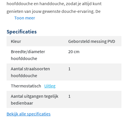
hoofddouche en handdouche, zodat je altijd kunt
genieten van jouw gewenste douche-ervaring. De
Toon meer
temperatuur dien je nog wel handmatig te mengen.
Specificaties
Je kunt de set volledig aanpassen naar jouw smaak met
de volgende opties:
Kleur
Geborsteld messing PVD
Breedte/diameter
20 cm
Keuze uit 6 kleuren
hoofddouche
Keuze uit 3 verschillende type hoofddouches
Hoofddouchebevestiging via een wandarm of een
Aantal straalsoorten
1
hoofddouche
plafondbuis, afhankelijk van jouw
badkamerontwerp.
Thermostatisch
Uitleg
Handdoucheopties, waarbij je kunt kiezen tussen
Aantal uitgangen tegelijk
1
een elegante staafhanddouche of een veelzijdige
bedienbaar
3-standen handdouche voor extra comfort.
Bekijk alle specificaties
Bevestig de handdouche op een vaste
wandhouder of een handige glijstang, ideaal als je