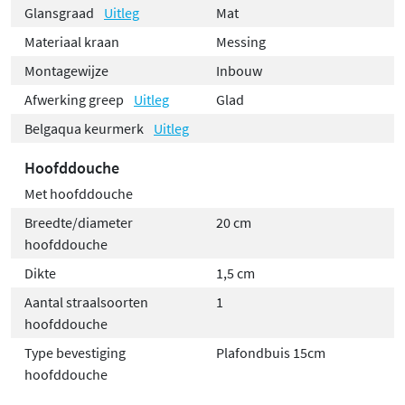
Glansgraad
Uitleg
Mat
Materiaal kraan
Messing
Montagewijze
Inbouw
Afwerking greep
Uitleg
Glad
Belgaqua keurmerk
Uitleg
Hoofddouche
Met hoofddouche
Breedte/diameter
20 cm
hoofddouche
Dikte
1,5 cm
Aantal straalsoorten
1
hoofddouche
Type bevestiging
Plafondbuis 15cm
hoofddouche