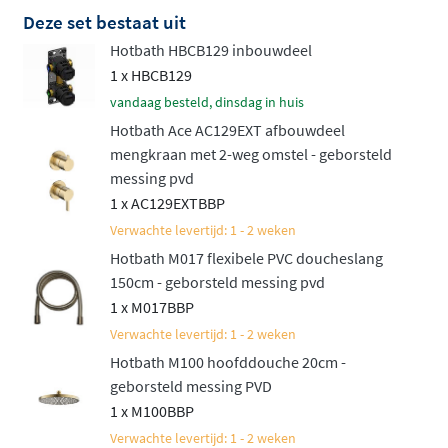
de hoogte wil aanpassen.
Deze set bestaat uit
Hotbath HBCB129 inbouwdeel
Net als de rest van de
Hotbath Ace serie
staat deze set
1 x HBCB129
voor hoge kwaliteit en een verfijnd, slank design.
vandaag besteld, dinsdag in huis
Bovendien is het een aantrekkelijk geprijsd alternatief
Hotbath Ace AC129EXT afbouwdeel
voor de luxueuze Cobber serie. Deze set biedt niet alleen
mengkraan met 2-weg omstel - geborsteld
gebruiksgemak, maar ook een luxe uitstraling die
messing pvd
perfect in elke moderne badkamer past. Een complete
1 x AC129EXTBBP
doucheset die jouw dagelijkse routine een stukje
Verwachte levertijd: 1 - 2 weken
aangenamer maakt!
Hotbath M017 flexibele PVC doucheslang
150cm - geborsteld messing pvd
Naast deze inbouwset met mengkraan is de set ook
1 x M017BBP
verkrijgbaar in een variant met thermostaat. Bekijk
Verwachte levertijd: 1 - 2 weken
daarvoor de
Hotbath ACE inbouw doucheset met
Hotbath M100 hoofddouche 20cm -
thermostaat
.
geborsteld messing PVD
1 x M100BBP
Verwachte levertijd: 1 - 2 weken