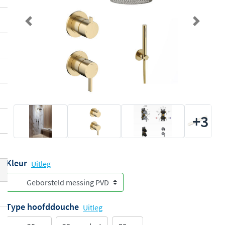
Previous
Next
+3
Kleur
Uitleg
Type hoofddouche
Uitleg