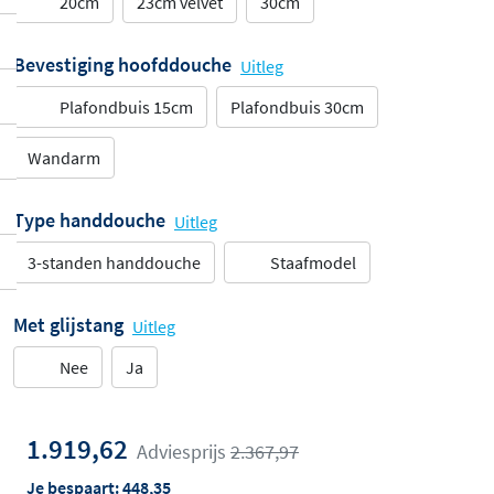
20cm
23cm velvet
30cm
Bevestiging hoofddouche
Uitleg
Plafondbuis 15cm
Plafondbuis 30cm
Wandarm
Type handdouche
Uitleg
3-standen handdouche
Staafmodel
Met glijstang
Uitleg
Nee
Ja
1.919,62
Adviesprijs
2.367,97
Je bespaart:
448,35