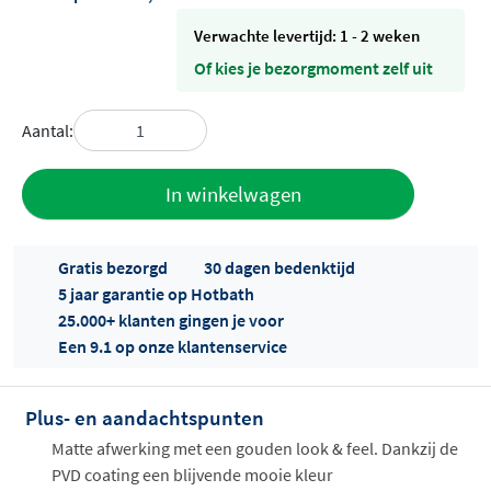
Verwachte levertijd: 1 - 2 weken
Of kies je bezorgmoment zelf uit
Aantal:
Toevoegen
In winkelwagen
aan offerte
Gratis bezorgd
30 dagen bedenktijd
5 jaar garantie op Hotbath
25.000+ klanten gingen je voor
Een 9.1 op onze klantenservice
Plus- en aandachtspunten
Offertes
ophalen...
Matte afwerking met een gouden look & feel. Dankzij de
PVD coating een blijvende mooie kleur