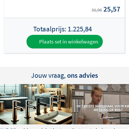
25,57
31,96
Totaalprijs:
1.225,84
Plaats set in winkelwagen
Jouw vraag,
ons advies