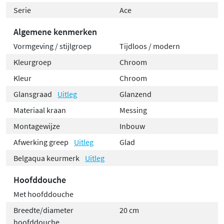
Serie
Ace
Algemene kenmerken
Vormgeving / stijlgroep
Tijdloos / modern
Kleurgroep
Chroom
Kleur
Chroom
Glansgraad
Uitleg
Glanzend
Materiaal kraan
Messing
Montagewijze
Inbouw
Afwerking greep
Uitleg
Glad
Belgaqua keurmerk
Uitleg
Hoofddouche
Met hoofddouche
Breedte/diameter
20 cm
hoofddouche