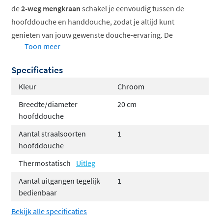
de
2-weg mengkraan
schakel je eenvoudig tussen de
hoofddouche en handdouche, zodat je altijd kunt
genieten van jouw gewenste douche-ervaring. De
Toon meer
temperatuur dien je nog wel handmatig te mengen.
Specificaties
Je kunt de set volledig aanpassen naar jouw smaak met
de volgende opties:
Kleur
Chroom
Breedte/diameter
20 cm
Keuze uit 6 kleuren
hoofddouche
Keuze uit 3 verschillende type hoofddouches
Hoofddouchebevestiging via een wandarm of een
Aantal straalsoorten
1
hoofddouche
plafondbuis, afhankelijk van jouw
badkamerontwerp.
Thermostatisch
Uitleg
Handdoucheopties, waarbij je kunt kiezen tussen
Aantal uitgangen tegelijk
1
een elegante staafhanddouche of een veelzijdige
bedienbaar
3-standen handdouche voor extra comfort.
Bekijk alle specificaties
Bevestig de handdouche op een vaste