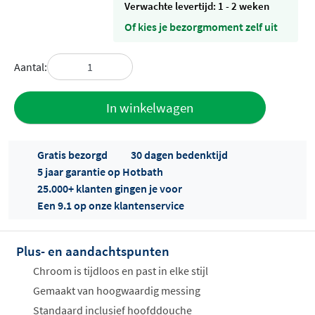
Verwachte levertijd: 1 - 2 weken
Of kies je bezorgmoment zelf uit
Aantal:
Toevoegen
In winkelwagen
aan offerte
Gratis bezorgd
30 dagen bedenktijd
5 jaar garantie op Hotbath
25.000+ klanten gingen je voor
Een 9.1 op onze klantenservice
Plus- en aandachtspunten
Offertes
ophalen...
Chroom is tijdloos en past in elke stijl
Gemaakt van hoogwaardig messing
Standaard inclusief hoofddouche