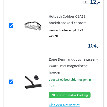
12,-
15,-
Hotbath Cobber CBA13
hoekdraadkorf chroom
Verwachte levertijd: 1 - 2
weken
104,-
Zone Denmark douchewisser -
zwart - met magnetische
houder
voor 15:00 besteld, morgen in
huis.
20% combinatie korting
Kies een alternatief