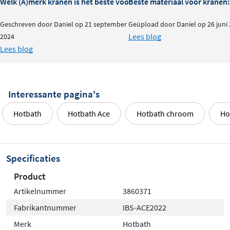
Welk (A)merk kranen is het beste voor je badkamer?
Beste materiaal voor kranen:
Geschreven door Daniel op 21 september
Geüpload door Daniel op 26 juni
Lees blog
2024
Lees blog
Interessante pagina's
Hotbath
Hotbath Ace
Hotbath chroom
Ho
Specificaties
Product
Artikelnummer
3860371
Fabrikantnummer
IBS-ACE2022
Merk
Hotbath