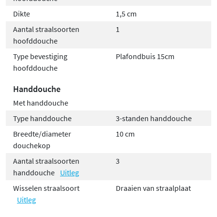
Dikte
1,5 cm
Aantal straalsoorten
1
hoofddouche
Type bevestiging
Plafondbuis 15cm
hoofddouche
Handdouche
Met handdouche
Type handdouche
3-standen handdouche
Breedte/diameter
10 cm
douchekop
Aantal straalsoorten
3
handdouche
Uitleg
Wisselen straalsoort
Draaien van straalplaat
Uitleg