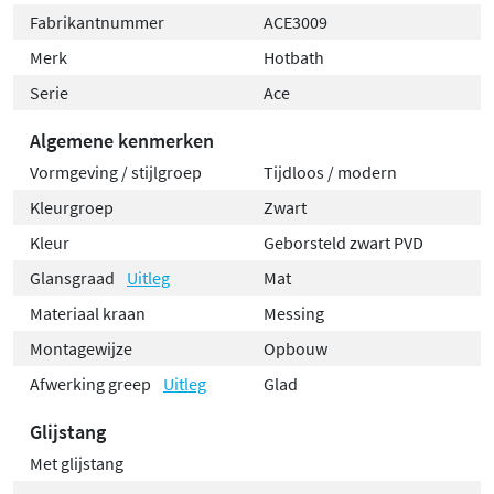
Fabrikantnummer
ACE3009
Merk
Hotbath
Serie
Ace
Algemene kenmerken
Vormgeving / stijlgroep
Tijdloos / modern
Kleurgroep
Zwart
Kleur
Geborsteld zwart PVD
Glansgraad
Uitleg
Mat
Materiaal kraan
Messing
Montagewijze
Opbouw
Afwerking greep
Uitleg
Glad
Glijstang
Met glijstang