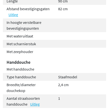
Lengte
90 cm
Afstand bevestigingsgaten
82 cm
Uitleg
In hoogte verstelbare
bevestigingspunten
Met wateruitlaat
Met scharnierstuk
Met zeephouder
Handdouche
Met handdouche
Type handdouche
Staafmodel
Breedte/diameter
2,4 cm
douchekop
Aantal straalsoorten
1
handdouche
Uitleg