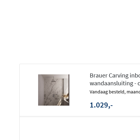
Drie uitgangen, eindeloze mogelijkh
Met een
3-weg thermostaat
bedien je tot drie verschill
slechts één tegelijk. Dit betekent dat je eenvoudig kunt 
hoofddouche, handdouche en bijvoorbeeld een baduitl
inbouwdeel verdwijnt achter de wand, waardoor alleen 
bedieningsknoppen zichtbaar blijven voor een opgeruimd
Veilig en comfortabel
Brauer Carving inb
De ingebouwde thermostaat houdt de watertemperatuur a
wandaansluiting -
bij drukverschillen in de leiding. Zo geniet je van een
con
vandaag besteld, maand
douchetemperatuur
zonder onverwachte schommelingen
1.029,-
voorzien van een gekartelde afwerking, wat niet alleen 
voor een stevige grip, zelfs met natte handen.
Persoonlijk samen te stellen