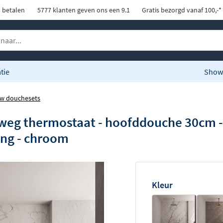
d betalen
5777 klanten geven ons een 9.1
Gratis bezorgd vanaf 100,-*
tie
Show
w douchesets
weg thermostaat - hoofddouche 30cm -
ing - chroom
Kleur