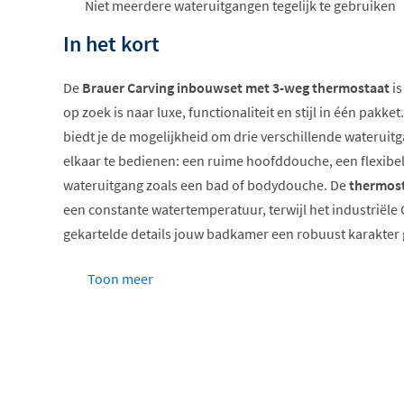
Niet meerdere wateruitgangen tegelijk te gebruiken
In het kort
De
Brauer Carving inbouwset met 3-weg thermostaat
is
op zoek is naar luxe, functionaliteit en stijl in één pak
biedt je de mogelijkheid om drie verschillende wateruit
elkaar te bedienen: een ruime hoofddouche, een flexib
wateruitgang zoals een bad of bodydouche. De
thermost
een constante watertemperatuur, terwijl het industriële
gekartelde details jouw badkamer een robuust karakter 
3-weg thermostaat voor maximale flexibiliteit
Toon meer
Hoofddouche van 20 of 30 cm
Keuze uit wandarm of plafondbuis
Optioneel met glijstang
Compleet met inbouwdeel en koppelingen