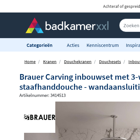
Achteraf of gesprei
Categorieën
Acties
Kenniscentrum
Inspira
Home
Kranen
Douchekranen
Douchesets
Inbou
Brauer Carving inbouwset met 3-
staafhanddouche - wandaansluit
Artikelnummer: 3414513