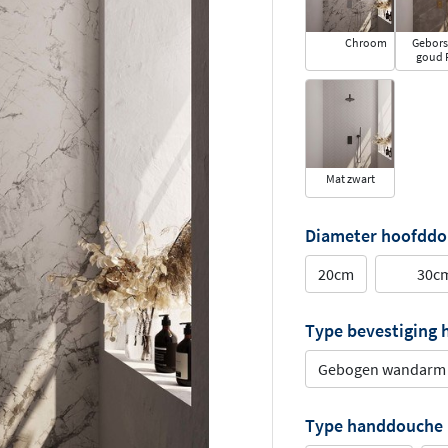
Chroom
Gebors
goud 
Mat zwart
Diameter hoofdd
20cm
30c
Type bevestiging
Gebogen wandarm
Type handdouche