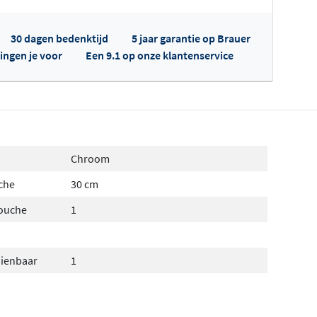
30 dagen bedenktijd
5 jaar garantie op Brauer
ingen je voor
Een 9.1 op onze klantenservice
fertes ophalen...
Chroom
che
30 cm
douche
1
dienbaar
1