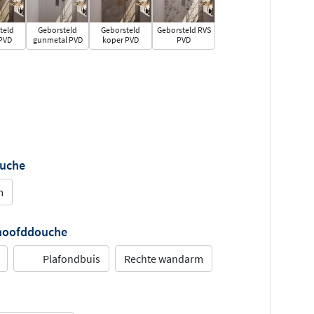
teld
Geborsteld
Geborsteld
Geborsteld RVS
PVD
gunmetal PVD
koper PVD
PVD
ouche
m
 hoofddouche
Plafondbuis
Rechte wandarm