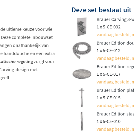
Deze set bestaat uit
Brauer Carving 3-
1 x 5-CE-092
 de ultieme keuze voor wie
vandaag besteld, 
ket. Deze complete inbouwset
Brauer Edition do
gangen onafhankelijk van
1 x 5-CE-012
ele handdouche en een extra
vandaag besteld, 
atische regeling
zorgt voor
Brauer Edition re
 Carving-design met
1 x 5-CE-017
geeft.
vandaag besteld, 
Brauer Edition p
1 x 5-CE-015
vandaag besteld, 
Brauer Edition st
1 x 5-CE-010
vandaag besteld, 