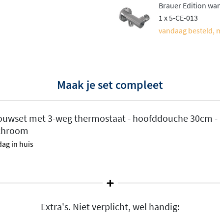
eden
Brauer Edition wa
1 x 5-CE-013
ende wateruitgangen, maar
vandaag besteld, 
schakelen tussen je
oop of bodydouches. Het
de strakke
Maak je set compleet
e uitstraling.
ouwset met 3-weg thermostaat - hoofddouche 30cm - 
utomatisch stabiel, zelfs
 chroom
stante en veilige
ag in huis
. De draaigrepen zijn
mooi oogt maar ook zorgt
Extra's. Niet verplicht, wel handig: