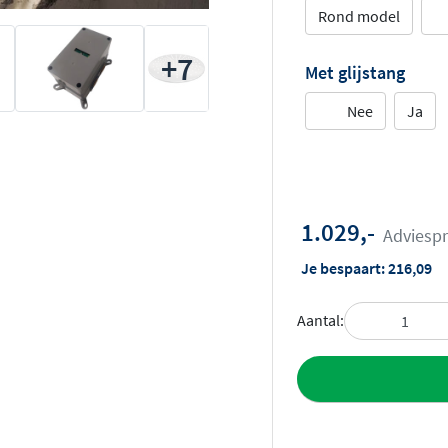
Rond model
+7
Met glijstang
Nee
Ja
1.029,-
Adviespr
Je bespaart:
216,09
Aantal:
Toevoegen aan 