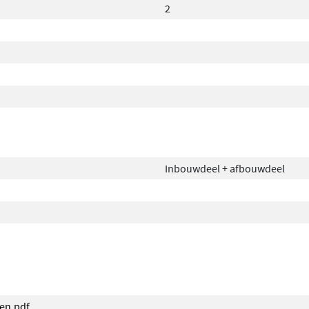
2
Inbouwdeel + afbouwdeel
pen.pdf