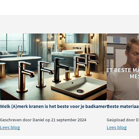
Veilig douchen met thermostatische 
Dankzij de
thermostatische functie
houdt deze inbouwk
altijd constant, zelfs wanneer ergens anders in huis wat
ingebouwde temperatuurbegrenzing voorkomt ongewe
temperatuurschommelingen, wat vooral prettig is als er k
stelt eenmaal de gewenste temperatuur in en de thermos
behouden blijft.
Flexibel bedienen met drukknoppen
De
praktische drukknoppen
maken het switchen tussen 
douchefuncties eenvoudig en intuïtief. Of je nu kiest vo
Welk (A)merk kranen is het beste voor je badkamer?
Beste materiaa
uitvoering, je bedient alle uitgangen tegelijkertijd of afzon
Geschreven door Daniel op 21 september 2024
Geüpload door Da
dat wilt. Het vierkante rozet met gekartelde afwerking g
Lees blog
Lees blog
stoer, industrieel karakter dat perfect past bij moderne