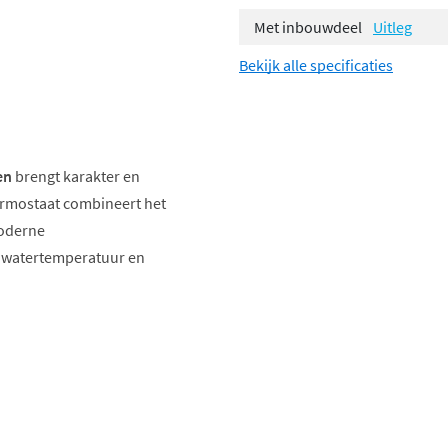
Met inbouwdeel
Uitleg
Bekijk alle specificaties
en
brengt karakter en
ermostaat combineert het
moderne
e watertemperatuur en