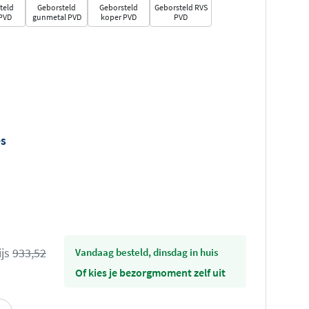
teld
Geborsteld
Geborsteld
Geborsteld RVS
PVD
gunmetal PVD
koper PVD
PVD
es
ijs
933,52
vandaag besteld, dinsdag in huis
Of kies je bezorgmoment zelf uit