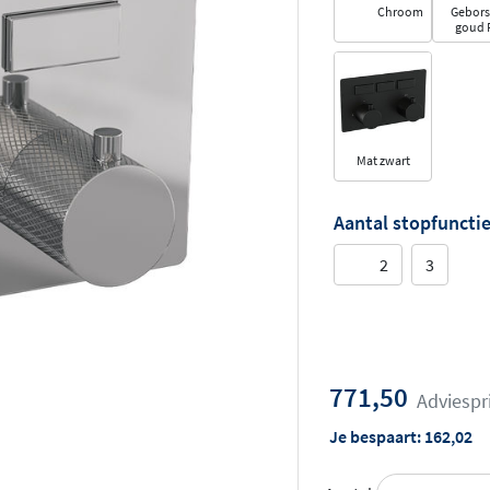
Chroom
Gebors
goud 
Mat zwart
Aantal stopfuncti
2
3
771,50
Adviespr
Je bespaart:
162,02