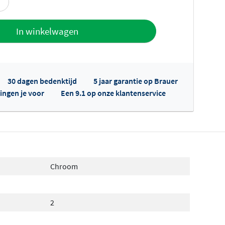
offerte
In winkelwagen
30 dagen bedenktijd
5 jaar garantie op Brauer
ingen je voor
Een 9.1 op onze klantenservice
fertes ophalen...
Chroom
2