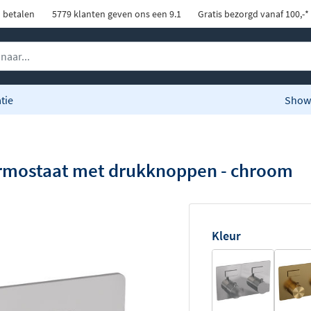
d betalen
5779 klanten geven ons een 9.1
Gratis bezorgd vanaf 100,-*
tie
Show
rmostaat met drukknoppen - chroom
Kleur