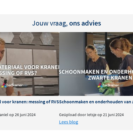
regeling
Jouw vraag,
ons advies
raan de watertemperatuur
er wordt gebruikt. De
nste
inderen in huis zijn. Je
taat zorgt ervoor dat deze
verschillende
or de 2-weg of 3-weg
l voor kranen: messing of RVS
Schoonmaken en onderhouden van 
derlijk, precies zoals jij
niel op 26 juni 2024
Geüpload door Ietsje op 21 juni 2024
eeft de thermostaat een
Lees blog
 badkamerinterieurs.