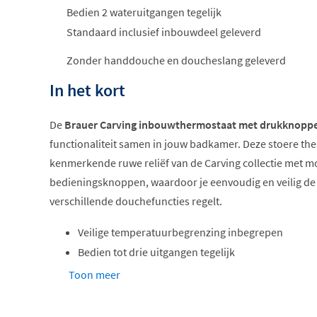
Bedien 2 wateruitgangen tegelijk
Standaard inclusief inbouwdeel geleverd
Zonder handdouche en doucheslang geleverd
In het kort
De
Brauer Carving inbouwthermostaat met drukknopp
functionaliteit samen in jouw badkamer. Deze stoere th
kenmerkende ruwe reliëf van de Carving collectie met 
bedieningsknoppen, waardoor je eenvoudig en veilig d
verschillende douchefuncties regelt.
Veilige temperatuurbegrenzing inbegrepen
Bedien tot drie uitgangen tegelijk
Karakteristiek gekarteld reliëf op knoppen
Toon meer
Verkrijgbaar in zes tijdloze kleuren
Compleet met inbouwdeel geleverd