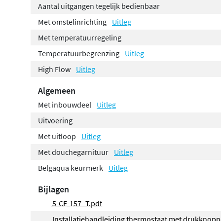
Aantal uitgangen tegelijk bedienbaar
Met omstelinrichting
Uitleg
Met temperatuurregeling
Temperatuurbegrenzing
Uitleg
High Flow
Uitleg
Algemeen
Met inbouwdeel
Uitleg
Uitvoering
Met uitloop
Uitleg
Met douchegarnituur
Uitleg
Belgaqua keurmerk
Uitleg
Bijlagen
5-CE-157_T.pdf
Installatiehandleiding thermostaat met drukknop