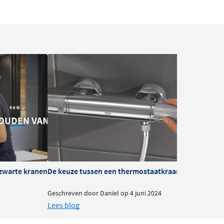
zwarte kranen
De keuze tussen een thermostaatkraan of mengkra
B
Geschreven door Daniel op 4 juni 2024
G
Lees blog
L