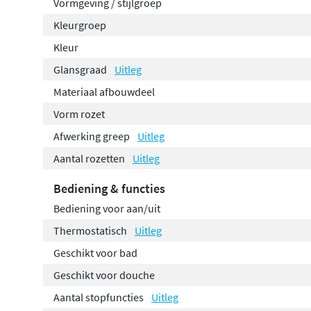
Vormgeving / stijlgroep
Kleurgroep
Kleur
Glansgraad
Uitleg
Materiaal afbouwdeel
Vorm rozet
Afwerking greep
Uitleg
Aantal rozetten
Uitleg
Bediening & functies
Bediening voor aan/uit
Thermostatisch
Uitleg
Geschikt voor bad
Geschikt voor douche
Aantal stopfuncties
Uitleg