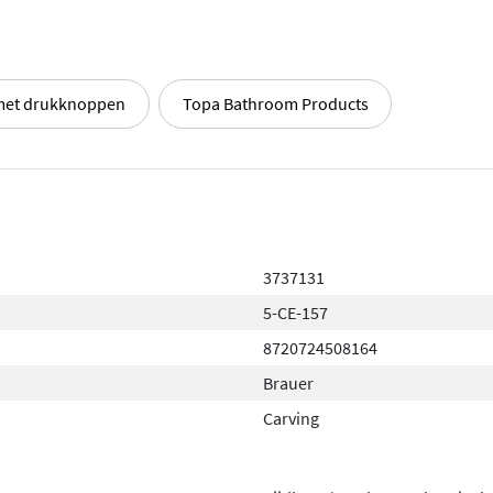
 afwerkingen, van tijdloos
orsteld RVS, geborsteld
met drukknoppen
Topa Bathroom Products
ogwaardige messing
 gebruiksplezier. Het
n één keer in huis hebt
3737131
5-CE-157
8720724508164
Brauer
Carving