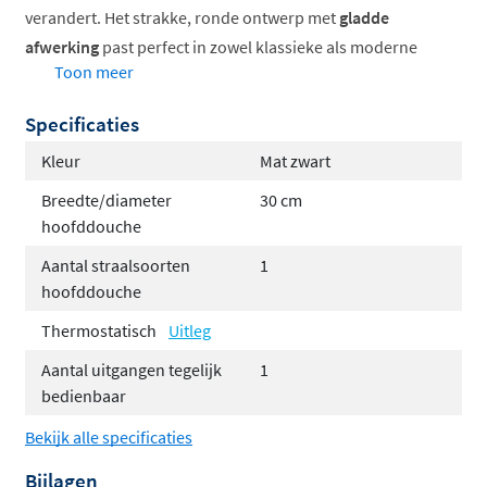
verandert. Het strakke, ronde ontwerp met
gladde
afwerking
past perfect in zowel klassieke als moderne
Toon meer
badkamers.
Specificaties
Compleet thermostatisch inbouwsysteem
Elegant rond design met gladde knoppen
Kleur
Mat zwart
Hoofddouche in twee formaten beschikbaar
Breedte/diameter
30 cm
Ruime kleurkeuze in diverse afwerkingen
hoofddouche
Constante watertemperatuur tijdens gebruik
Aantal straalsoorten
1
Samenstellen naar eigen wens
hoofddouche
Thermostatisch
Uitleg
Met deze regendoucheset kun je jouw ideale
Aantal uitgangen tegelijk
1
doucheoplossing samenstellen. Kies uit een
bedienbaar
hoofddouche met een diameter van 20cm of 30cm
,
afhankelijk van de grootte van je doucheruimte en de
Bekijk alle specificaties
gewenste waterstraal. De hoofddouche kan worden
Bijlagen