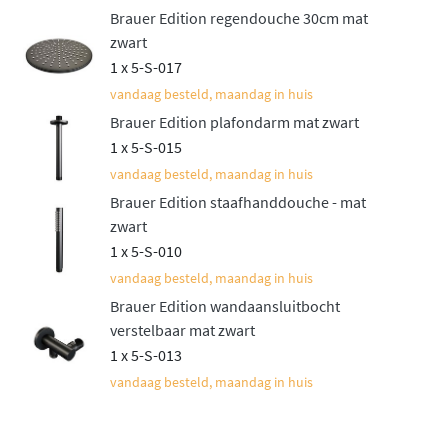
De Edition collectie kenmerkt zich door uitgebreide
Brauer Edition regendouche 30cm mat
keuzemogelijkheden in kleur en afwerking. Naast het
zwart
1 x 5-S-017
klassieke
glanzende chroom
zijn er moderne matte PVD-
vandaag besteld, maandag in huis
afwerkingen verkrijgbaar in geborsteld goud,
Brauer Edition plafondarm mat zwart
geborsteld koper, geborsteld gunmetal, geborsteld RVS
1 x 5-S-015
en mat zwart. Deze hoogwaardige PVD-coating is
vandaag besteld, maandag in huis
bijzonder duurzaam, krasbestendig en behoudt
Brauer Edition staafhanddouche - mat
jarenlang zijn mooie uitstraling.
zwart
Betrouwbare
1 x 5-S-010
thermostaattechnologie
vandaag besteld, maandag in huis
Brauer Edition wandaansluitbocht
Het hart van deze doucheset is de ingebouwde
verstelbaar mat zwart
thermostaatkraan met veilige temperatuurregeling
.
1 x 5-S-013
Deze zorgt ervoor dat de watertemperatuur altijd stabiel
vandaag besteld, maandag in huis
blijft, zelfs wanneer ergens anders in huis water wordt
gebruikt. Het inbouwdeel verdwijnt volledig in de muur,