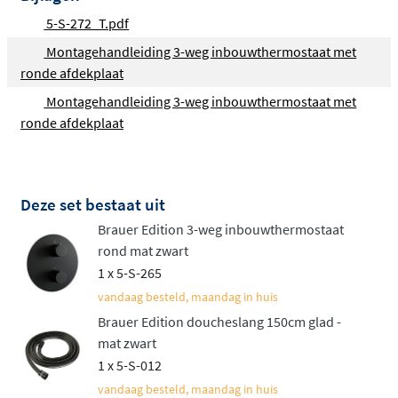
gemonteerd met een rechte wandarm voor een strakke
5-S-272_T.pdf
look, een gebogen wandarm voor extra reikwijdte, of
Montagehandleiding 3-weg inbouwthermostaat met
een plafondbuis voor een luxe spa-ervaring.
ronde afdekplaat
Flexibele handdouche opties
Montagehandleiding 3-weg inbouwthermostaat met
ronde afdekplaat
De set biedt keuze tussen twee types handdouches: een
minimalistisch
staafmodel voor een pure douchestraal
,
of een veelzijdige 3-standen handdouche waarmee je
Deze set bestaat uit
eenvoudig wisselt tussen verschillende waterpatronen
Brauer Edition 3-weg inbouwthermostaat
via een drukknop. Je kunt de handdouche plaatsen in
rond mat zwart
een vaste wandhouder of aan een glijstang voor in
1 x 5-S-265
hoogte verstelbaar comfort. Beide varianten worden
vandaag besteld, maandag in huis
compleet geleverd met een 150cm flexibele
Brauer Edition doucheslang 150cm glad -
doucheslang.
mat zwart
Uitgebreide kleurcollectie
1 x 5-S-012
vandaag besteld, maandag in huis