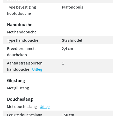
Type bevestiging
Plafondbuis
hoofddouche
Handdouche
Met handdouche
Type handdouche
Staafmodel
Breedte/diameter
2,4 cm
douchekop
Aantal straalsoorten
1
handdouche
Uitleg
Glijstang
Met glijstang
Doucheslang
Met doucheslang
Uitleg
Lengte doucheslang
150 cm