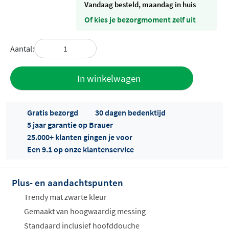
vandaag besteld, maandag in huis
Of kies je bezorgmoment zelf uit
Aantal:
Toevoegen
In winkelwagen
aan offerte
Gratis bezorgd
30 dagen bedenktijd
5 jaar garantie op Brauer
25.000+ klanten gingen je voor
Een 9.1 op onze klantenservice
Plus- en aandachtspunten
Offertes
ophalen...
Trendy mat zwarte kleur
Gemaakt van hoogwaardig messing
Standaard inclusief hoofddouche