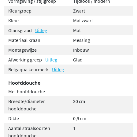
Vormgeving / stijlgroep
Tijdloos / modern
Kleurgroep
Zwart
Kleur
Mat zwart
Glansgraad
Uitleg
Mat
Materiaal kraan
Messing
Montagewijze
Inbouw
Afwerking greep
Uitleg
Glad
Belgaqua keurmerk
Uitleg
Hoofddouche
Met hoofddouche
Breedte/diameter
30 cm
hoofddouche
Dikte
0,9 cm
Aantal straalsoorten
1
hoofddouche