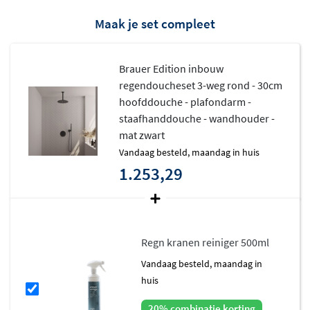
waardoor alleen de elegante bedieningsknoppen
Maak je set compleet
zichtbaar blijven. Het hoogwaardige messing
binnenwerk staat garant voor jarenlang zorgeloos
doucheplezier.
Brauer Edition inbouw
regendoucheset 3-weg rond - 30cm
hoofddouche - plafondarm -
staafhanddouche - wandhouder -
mat zwart
vandaag besteld, maandag in huis
1.253,29
Regn kranen reiniger 500ml
vandaag besteld, maandag in
huis
20% combinatie korting