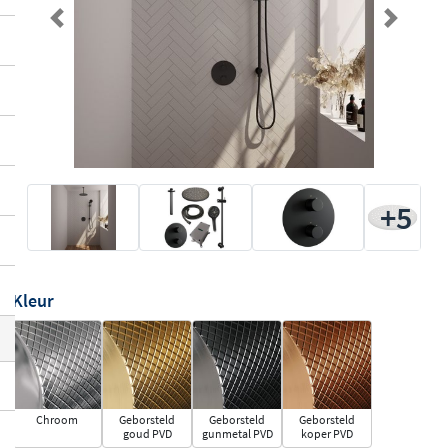
Previous
Next
+5
Kleur
Chroom
Geborsteld
Geborsteld
Geborsteld
goud PVD
gunmetal PVD
koper PVD