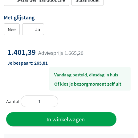
3-standen handdouche
Staafmodel
Met glijstang
Nee
Ja
1.401,39
Adviesprijs
1.665,20
Je bespaart:
263,81
vandaag besteld, dinsdag in huis
Of kies je bezorgmoment zelf uit
Aantal:
Toevoegen
In winkelwagen
aan offerte