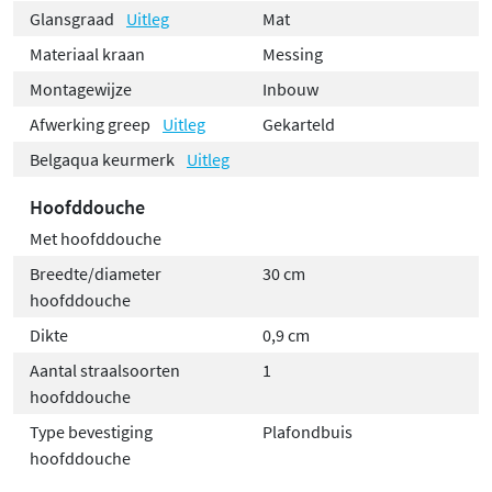
Glansgraad
Uitleg
Mat
Materiaal kraan
Messing
Montagewijze
Inbouw
Afwerking greep
Uitleg
Gekarteld
Belgaqua keurmerk
Uitleg
Hoofddouche
Met hoofddouche
Breedte/diameter
30 cm
hoofddouche
Dikte
0,9 cm
Aantal straalsoorten
1
hoofddouche
Type bevestiging
Plafondbuis
hoofddouche