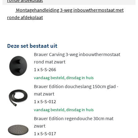
ronde afdekplaat
voorkeur.
Montagehandleiding 3-weg inbouwthermostaat met
Handdouche naar jouw voorkeur
ronde afdekplaat
Bij de handdouche heb je de keuze tussen een strak
staafmodel met één straalsoort of een
praktische 3-
Deze set bestaat uit
standen handdouche
die je met een druk op de knop
Brauer Carving 3-weg inbouwthermostaat
kunt wisselen tussen verschillende straalpatronen. De
rond mat zwart
handdouche kan worden geplaatst in een wandhouder
1 x 5-S-266
voor een strakke uitstraling, of aan een
verstelbare
vandaag besteld, dinsdag in huis
glijstang
voor maximaal gebruiksgemak. Beide opties
Brauer Edition doucheslang 150cm glad -
worden geleverd inclusief een 150cm doucheslang.
mat zwart
Ruwe elegantie in verschillende
1 x 5-S-012
kleuren
vandaag besteld, dinsdag in huis
Brauer Edition regendouche 30cm mat
zwart
De Carving collectie is verkrijgbaar in alle Brauer
1 x 5-S-017
kleuren, van tijdloos chroom tot moderne PVD-