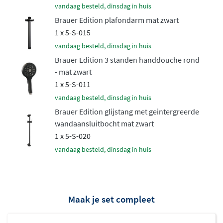
vandaag besteld, dinsdag in huis
afwerkingen zoals
geborsteld goud, geborsteld koper,
Brauer Edition plafondarm mat zwart
geborsteld gunmetal, geborsteld RVS en mat zwart
. De
1 x 5-S-015
PVD-coating zorgt voor een duurzame, krasbestendige
vandaag besteld, dinsdag in huis
afwerking die jarenlang mooi blijft. Het messing
Brauer Edition 3 standen handdouche rond
binnenwerk garandeert betrouwbaarheid en een lange
- mat zwart
levensduur.
1 x 5-S-011
Veilig en comfortabel douchen
vandaag besteld, dinsdag in huis
Brauer Edition glijstang met geintergreerde
De ingebouwde
thermostaatkraan
houdt de
wandaansluitbocht mat zwart
watertemperatuur constant, ook als elders in huis water
1 x 5-S-020
wordt gebruikt. Hierdoor voorkom je vervelende
vandaag besteld, dinsdag in huis
temperatuurschommelingen tijdens het douchen. Het
inbouwdeel wordt volledig weggewerkt in de wand,
waardoor je badkamer een strakke, minimalistische
Maak je set compleet
uitstraling krijgt. De thermostaat is voorzien van
gekartelde draaiknoppen die passen bij het robuuste