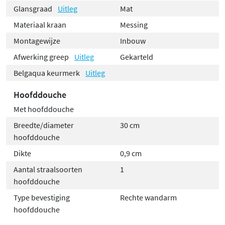
Glansgraad
Uitleg
Mat
Materiaal kraan
Messing
Montagewijze
Inbouw
Afwerking greep
Uitleg
Gekarteld
Belgaqua keurmerk
Uitleg
Hoofddouche
Met hoofddouche
Breedte/diameter
30 cm
hoofddouche
Dikte
0,9 cm
Aantal straalsoorten
1
hoofddouche
Type bevestiging
Rechte wandarm
hoofddouche