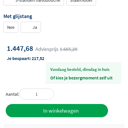
3-standen handdouche
Staafmodel
Met glijstang
Nee
Ja
1.447,68
Adviesprijs
1.665,20
Je bespaart:
217,52
vandaag besteld, dinsdag in huis
Of kies je bezorgmoment zelf uit
Aantal:
Toevoegen
In winkelwagen
aan offerte