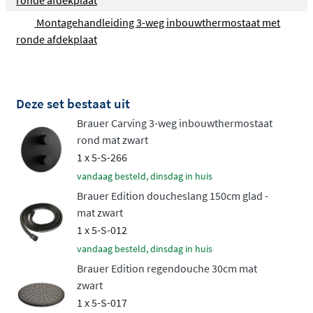
ronde afdekplaat
voorkeur.
Montagehandleiding 3-weg inbouwthermostaat met
Handdouche naar jouw voorkeur
ronde afdekplaat
Bij de handdouche heb je de keuze tussen een strak
staafmodel met één straalsoort of een
praktische 3-
Deze set bestaat uit
standen handdouche
die je met een druk op de knop
Brauer Carving 3-weg inbouwthermostaat
kunt wisselen tussen verschillende straalpatronen. De
rond mat zwart
handdouche kan worden geplaatst in een wandhouder
1 x 5-S-266
voor een strakke uitstraling, of aan een
verstelbare
vandaag besteld, dinsdag in huis
glijstang
voor maximaal gebruiksgemak. Beide opties
Brauer Edition doucheslang 150cm glad -
worden geleverd inclusief een 150cm doucheslang.
mat zwart
Ruwe elegantie in verschillende
1 x 5-S-012
kleuren
vandaag besteld, dinsdag in huis
Brauer Edition regendouche 30cm mat
zwart
De Carving collectie is verkrijgbaar in alle Brauer
1 x 5-S-017
kleuren, van tijdloos chroom tot moderne PVD-