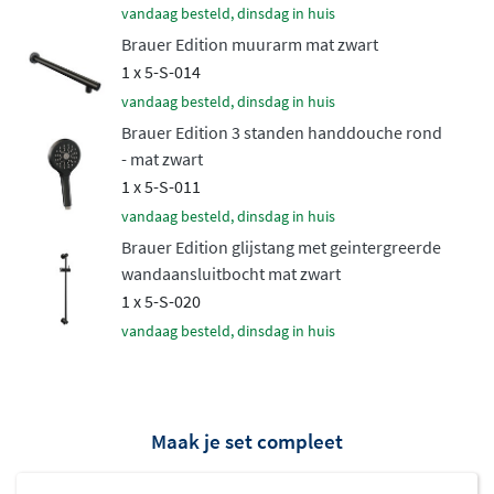
vandaag besteld, dinsdag in huis
afwerkingen zoals
geborsteld goud, geborsteld koper,
Brauer Edition muurarm mat zwart
geborsteld gunmetal, geborsteld RVS en mat zwart
. De
1 x 5-S-014
PVD-coating zorgt voor een duurzame, krasbestendige
vandaag besteld, dinsdag in huis
afwerking die jarenlang mooi blijft. Het messing
Brauer Edition 3 standen handdouche rond
binnenwerk garandeert betrouwbaarheid en een lange
- mat zwart
levensduur.
1 x 5-S-011
Veilig en comfortabel douchen
vandaag besteld, dinsdag in huis
Brauer Edition glijstang met geintergreerde
De ingebouwde
thermostaatkraan
houdt de
wandaansluitbocht mat zwart
watertemperatuur constant, ook als elders in huis water
1 x 5-S-020
wordt gebruikt. Hierdoor voorkom je vervelende
vandaag besteld, dinsdag in huis
temperatuurschommelingen tijdens het douchen. Het
inbouwdeel wordt volledig weggewerkt in de wand,
waardoor je badkamer een strakke, minimalistische
Maak je set compleet
uitstraling krijgt. De thermostaat is voorzien van
gekartelde draaiknoppen die passen bij het robuuste