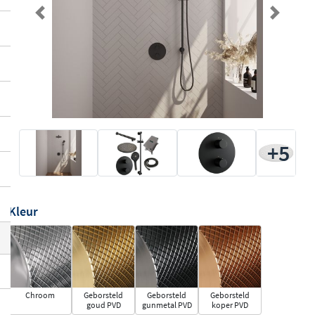
Previous
Next
+5
Kleur
Chroom
Geborsteld
Geborsteld
Geborsteld
goud PVD
gunmetal PVD
koper PVD