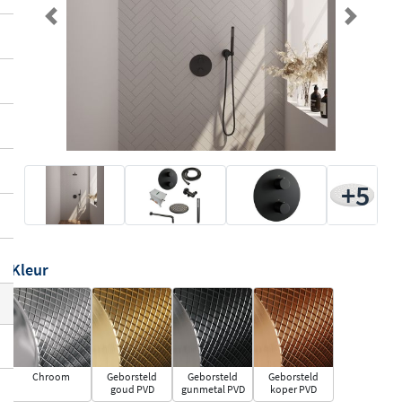
Previous
Next
+5
Kleur
Chroom
Geborsteld
Geborsteld
Geborsteld
goud PVD
gunmetal PVD
koper PVD