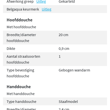
Afwerking greep
Uitleg
Gekarteld
Belgaqua keurmerk
Uitleg
Hoofddouche
Met hoofddouche
Breedte/diameter
20 cm
hoofddouche
Dikte
0,9 cm
Aantal straalsoorten
1
hoofddouche
Type bevestiging
Gebogen wandarm
hoofddouche
Handdouche
Met handdouche
Type handdouche
Staafmodel
Breedte/diameter
2,4 cm