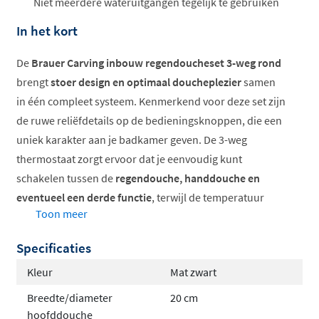
Niet meerdere wateruitgangen tegelijk te gebruiken
In het kort
De
Brauer Carving inbouw regendoucheset 3-weg rond
brengt
stoer design en optimaal doucheplezier
samen
in één compleet systeem. Kenmerkend voor deze set zijn
de ruwe reliëfdetails op de bedieningsknoppen, die een
uniek karakter aan je badkamer geven. De 3-weg
thermostaat zorgt ervoor dat je eenvoudig kunt
schakelen tussen de
regendouche, handdouche en
eventueel een derde functie
, terwijl de temperatuur
Toon meer
constant blijft.
Specificaties
Compleet inbouwsysteem met thermostaat
Rond design met reliëf details
Kleur
Mat zwart
Keuze uit verschillende hoofddouche maten
Breedte/diameter
20 cm
Verkrijgbaar in meerdere trendy kleuren
hoofddouche