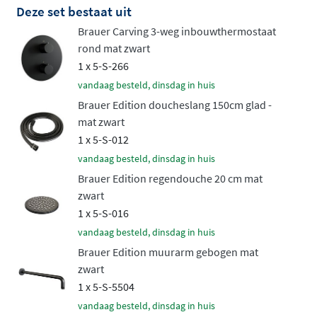
Deze set bestaat uit
standen handdouche
die je met een druk op de knop
Brauer Carving 3-weg inbouwthermostaat
kunt wisselen tussen verschillende straalpatronen. De
rond mat zwart
handdouche kan worden geplaatst in een wandhouder
1 x 5-S-266
voor een strakke uitstraling, of aan een
verstelbare
vandaag besteld, dinsdag in huis
glijstang
voor maximaal gebruiksgemak. Beide opties
Brauer Edition doucheslang 150cm glad -
worden geleverd inclusief een 150cm doucheslang.
mat zwart
Ruwe elegantie in verschillende
1 x 5-S-012
kleuren
vandaag besteld, dinsdag in huis
Brauer Edition regendouche 20 cm mat
zwart
De Carving collectie is verkrijgbaar in alle Brauer
1 x 5-S-016
kleuren, van tijdloos chroom tot moderne PVD-
vandaag besteld, dinsdag in huis
afwerkingen zoals
geborsteld goud, geborsteld koper,
Brauer Edition muurarm gebogen mat
geborsteld gunmetal, geborsteld RVS en mat zwart
. De
zwart
PVD-coating zorgt voor een duurzame, krasbestendige
1 x 5-S-5504
afwerking die jarenlang mooi blijft. Het messing
vandaag besteld, dinsdag in huis
binnenwerk garandeert betrouwbaarheid en een lange