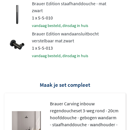
Brauer Edition staafhanddouche - mat
levensduur.
zwart
Veilig en comfortabel douchen
1 x 5-S-010
vandaag besteld, dinsdag in huis
De ingebouwde
thermostaatkraan
houdt de
Brauer Edition wandaansluitbocht
watertemperatuur constant, ook als elders in huis water
verstelbaar mat zwart
1 x 5-S-013
wordt gebruikt. Hierdoor voorkom je vervelende
vandaag besteld, dinsdag in huis
temperatuurschommelingen tijdens het douchen. Het
inbouwdeel wordt volledig weggewerkt in de wand,
waardoor je badkamer een strakke, minimalistische
uitstraling krijgt. De thermostaat is voorzien van
Maak je set compleet
gekartelde draaiknoppen die passen bij het robuuste
Carving design.
Brauer Carving inbouw
regendoucheset 3-weg rond - 20cm
hoofddouche - gebogen wandarm
- staafhanddouche - wandhouder -