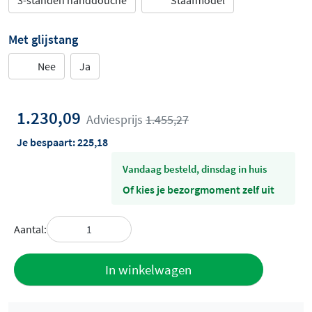
3-standen handdouche
Staafmodel
Met glijstang
Nee
Ja
1.230,09
Adviesprijs
1.455,27
Je bespaart:
225,18
vandaag besteld, dinsdag in huis
Of kies je bezorgmoment zelf uit
Aantal:
Toevoegen
In winkelwagen
aan offerte