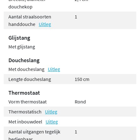
douchekop
Aantal straalsoorten
1
handdouche
Uitleg
Glijstang
Met glijstang
Doucheslang
Met doucheslang
Uitleg
Lengte doucheslang
150 cm
Thermostaat
Vorm thermostaat
Rond
Thermostatisch
Uitleg
Met inbouwdeel
Uitleg
Aantal uitgangen tegelijk
1
bedienbaar