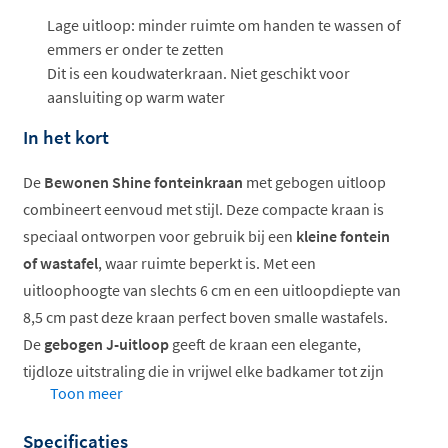
Lage uitloop: minder ruimte om handen te wassen of
emmers er onder te zetten
Dit is een koudwaterkraan. Niet geschikt voor
aansluiting op warm water
In het kort
De
Bewonen Shine fonteinkraan
met gebogen uitloop
combineert eenvoud met stijl. Deze compacte kraan is
speciaal ontworpen voor gebruik bij een
kleine fontein
of wastafel
, waar ruimte beperkt is. Met een
uitloophoogte van slechts 6 cm en een uitloopdiepte van
8,5 cm past deze kraan perfect boven smalle wastafels.
De
gebogen J-uitloop
geeft de kraan een elegante,
tijdloze uitstraling die in vrijwel elke badkamer tot zijn
Toon meer
recht komt.
Specificaties
Compacte afmetingen voor kleine fonteinen