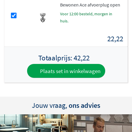
Bewonen Ace afvoerplug open
Deze fonteinkraan is vervaardigd uit
stevig messing
, een
voor 12:00 besteld, morgen in
materiaal dat bekend staat om zijn duurzaamheid en
huis.
betrouwbaarheid. Messing is bestand tegen vocht en
dagelijks gebruik, waardoor de kraan jarenlang mooi
22,22
blijft. De vaste uitloop zorgt voor een stabiele
waterstraal zonder bewegende onderdelen die kunnen
Totaalprijs:
42,22
slijten.
Eenvoudige aansluiting
Plaats set in winkelwagen
De Bewonen Shine fonteinkraan heeft een standaard
1/2 inch aansluiting
en is bedoeld voor alleen koud
water. Dit maakt de kraan ideaal voor gebruik bij een
Jouw vraag,
ons advies
toilet fontein of een kleine handenwasplaats. De
montage is eenvoudig en snel uit te voeren, zodat je
binnen no time kunt genieten van je nieuwe kraan.