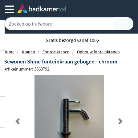
5777 klanten geven ons een 9.1
Home
Kranen
Fonteinkranen
Opbouw fonteinkranen
Bewonen Shine fonteinkraan gebogen - chroom
Artikelnummer: 3863792
Previous
Next