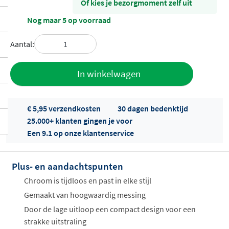
Of kies je bezorgmoment zelf uit
Nog maar 5 op voorraad
Aantal:
Toevoegen
In winkelwagen
aan offerte
€ 5,95 verzendkosten
30 dagen bedenktijd
25.000+ klanten gingen je voor
Een 9.1 op onze klantenservice
Plus- en aandachtspunten
Offertes
Chroom is tijdloos en past in elke stijl
ophalen...
Gemaakt van hoogwaardig messing
Door de lage uitloop een compact design voor een
strakke uitstraling