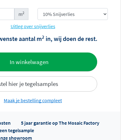
2
m
Uitleg over snijverlies
2
wenste aantal m
in, wij doen de rest.
offerte
In winkelwagen
tel hier je tegelsamples
Maak je bestelling compleet
fertes ophalen...
osten
5 jaar garantie op The Mosaic Factory
l een tegelsample
n onze showroom