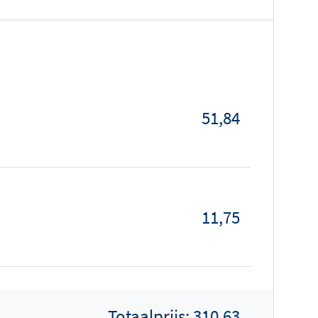
51,84
11,75
Totaalprijs:
310,63