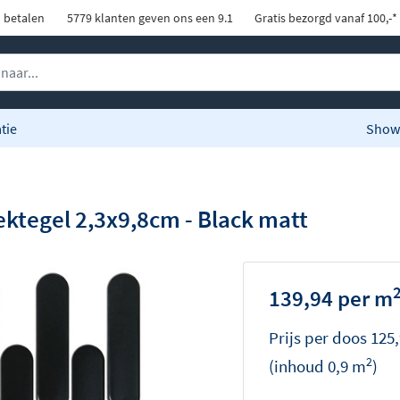
d betalen
5779 klanten geven ons een 9.1
Gratis bezorgd vanaf 100,-*
tie
Show
ektegel 2,3x9,8cm - Black matt
139,94 per m
Prijs per
doos
125
2
(inhoud
0,9
m
)