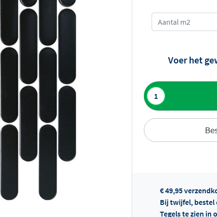
Voer het ge
Toevoegen aan 
Bes
Of
€ 49,95 verzendk
Bij twijfel, beste
Tegels te zien i