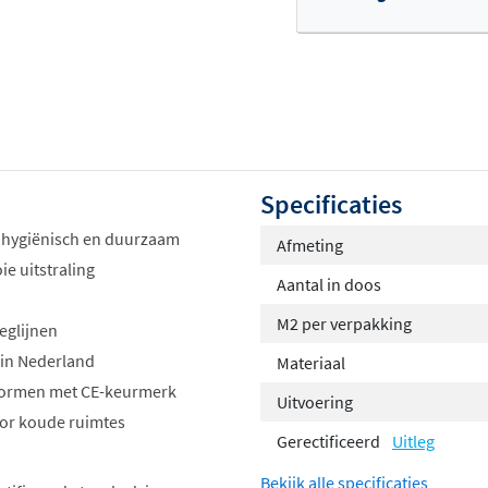
Specificaties
 hygiënisch en duurzaam
Afmeting
e uitstraling
Aantal in doos
M2 per verpakking
eglijnen
 in Nederland
Materiaal
n normen met CE-keurmerk
Uitvoering
voor koude ruimtes
Gerectificeerd
Uitleg
Bekijk alle specificaties