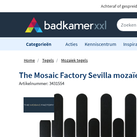
Achteraf of gesprei
Categorieën
Acties
Kenniscentrum
Inspira
Home
Tegels
Mozaïek tegels
The Mosaic Factory Sevilla mozaï
Artikelnummer: 3431554