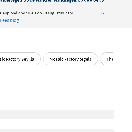
Geüpload door Niels op 28 augustus 2024
Geschreven door 
Lees blog
Lees blog
ic Factory Sevilla
Mosaic Factory tegels
The Mosaic F