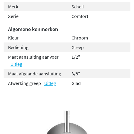
Merk
Schell
Serie
Comfort
Algemene kenmerken
Kleur
Chroom
Bediening
Greep
Maat aansluiting aanvoer
1/2"
Uitleg
Maat afgaande aansluiting
3/8"
Afwerking greep
Uitleg
Glad