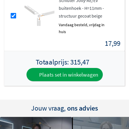
Schluter Jolly-AE/EV
buitenhoek - H=11mm -
structuur gecoat beige
vandaag besteld, vrijdag in
huis
17,99
Totaalprijs:
315,47
Plaats set in winkelwagen
Jouw vraag,
ons advies