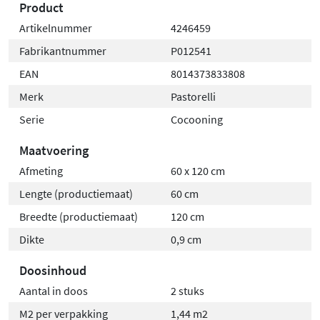
Product
Artikelnummer
4246459
Fabrikantnummer
P012541
EAN
8014373833808
Merk
Pastorelli
Serie
Cocooning
Maatvoering
Afmeting
60 x 120 cm
Lengte (productiemaat)
60 cm
Breedte (productiemaat)
120 cm
Dikte
0,9 cm
Doosinhoud
Aantal in doos
2 stuks
M2 per verpakking
1,44 m2