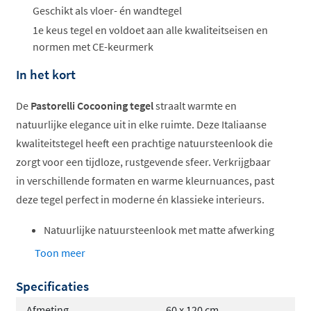
Geschikt als vloer- én wandtegel
1e keus tegel en voldoet aan alle kwaliteitseisen en
normen met CE-keurmerk
In het kort
De
Pastorelli Cocooning tegel
straalt warmte en
natuurlijke elegance uit in elke ruimte. Deze Italiaanse
kwaliteitstegel heeft een prachtige natuursteenlook die
zorgt voor een tijdloze, rustgevende sfeer. Verkrijgbaar
in verschillende formaten en warme kleurnuances, past
deze tegel perfect in moderne én klassieke interieurs.
Natuurlijke natuursteenlook met matte afwerking
Gerectificeerd
voor nauwsluitende voegen
Toon meer
Geschikt voor vloer en wand
Specificaties
Vorstbestendig en compatibel met
vloerverwarming
Afmeting
60 x 120 cm