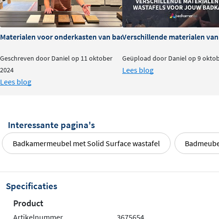
Materialen voor onderkasten van badkamermeubels: voor- en na
Verschillende materialen va
Geschreven door Daniel op 11 oktober
Geüpload door Daniel op 9 okto
Lees blog
2024
Lees blog
Interessante pagina's
Badkamermeubel met Solid Surface wastafel
Badmeubel
Specificaties
Product
Artikelnummer
3675654