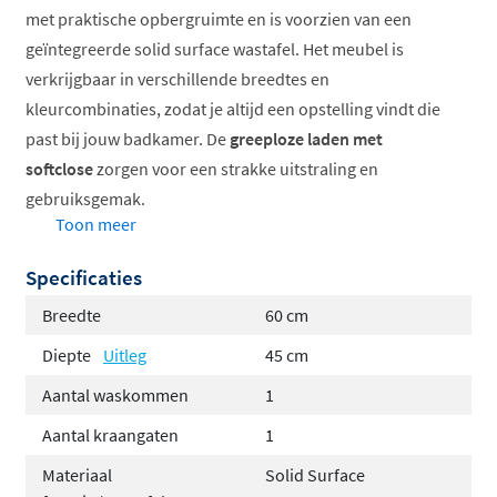
met praktische opbergruimte en is voorzien van een
geïntegreerde solid surface wastafel. Het meubel is
verkrijgbaar in verschillende breedtes en
kleurcombinaties, zodat je altijd een opstelling vindt die
past bij jouw badkamer. De
greeploze laden met
softclose
zorgen voor een strakke uitstraling en
gebruiksgemak.
Toon meer
Verkrijgbaar in 60, 80, 100 en 120cm
Specificaties
Solid surface wastafel inclusief
Twee laden met softclose
Breedte
60 cm
Greeploos, modern design
Diepte
Uitleg
45 cm
Wandmontage
Aantal waskommen
1
Solid surface wastafel voor een luxe
Aantal kraangaten
1
uitstraling
Materiaal
Solid Surface