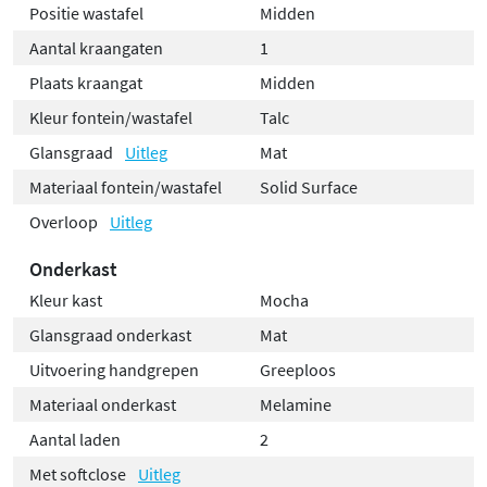
Positie wastafel
Midden
Aantal kraangaten
1
Plaats kraangat
Midden
Kleur fontein/wastafel
Talc
Glansgraad
Uitleg
Mat
Materiaal fontein/wastafel
Solid Surface
Overloop
Uitleg
Onderkast
Kleur kast
Mocha
Glansgraad onderkast
Mat
Uitvoering handgrepen
Greeploos
Materiaal onderkast
Melamine
Aantal laden
2
Met softclose
Uitleg