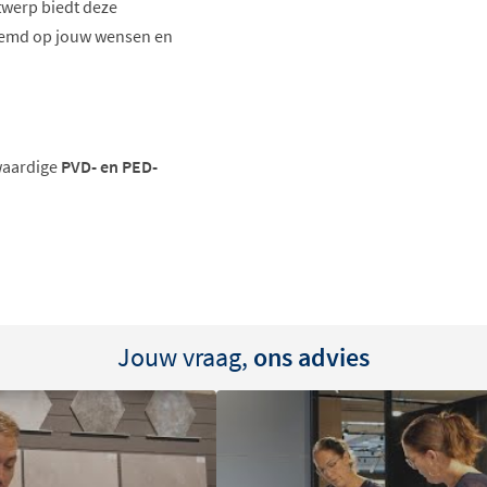
twerp biedt deze
stemd op jouw wensen en
waardige
PVD- en PED-
ijtvast oppervlak dat
zame beschermlaag, ideaal
Jouw vraag,
ons advies
ijn kleur, maar is hij ook
eun?