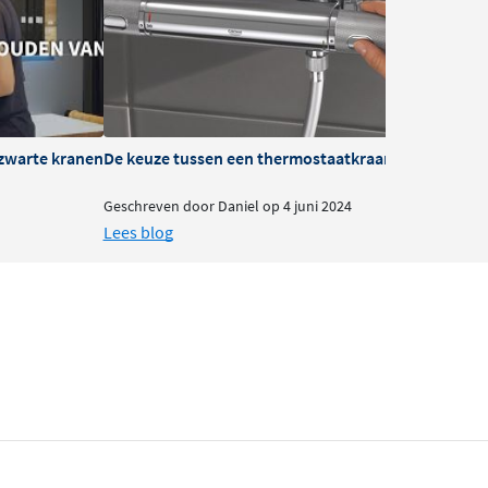
zwarte kranen
De keuze tussen een thermostaatkraan of mengkra
B
Geschreven door Daniel op 4 juni 2024
G
Lees blog
L