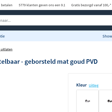
d betalen
5779 klanten geven ons een 9.1
Gratis bezorgd vanaf 100,-*
tie
Show
uitlaten
elbaar - geborsteld mat goud PVD
Kleur
Uitleg