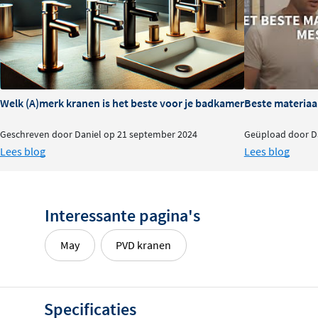
Verstelbaar ontwerp
voor optimale flexibiliteit en
Beschikbaar in
6 kleuren
, perfect afgestemd op a
Duurzame coatings die kras- en slijtvast zijn.
Strakke en moderne uitstraling, ideaal voor elke b
Welk (A)merk kranen is het beste voor je badkamer?
Beste materiaa
Geschreven door Daniel op 21 september 2024
Geüpload door Da
Lees blog
Lees blog
Interessante pagina's
May
PVD kranen
Specificaties