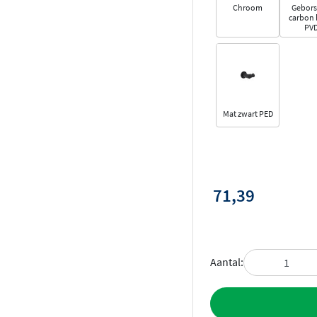
Chroom
Gebors
carbon 
PV
Mat zwart PED
71,39
Aantal:
Toevoegen aan 