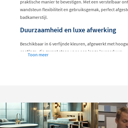
praktische manier te bevestigen. Met een verstelbaar on
wandsteun flexibiliteit en gebruiksgemak, perfect afge
badkamerstijl.
Duurzaamheid en luxe afwerking
Beschikbaar in 6 verfijnde kleuren, afgewerkt met hoog
coatings
, die garant staan voor een lange levensduur:
Toon meer
PVD (Physical Vapour Deposition)
: Een kras- en sl
jarenlang mooi blijft.
PED (Pulse Electro Deposition)
: Creëert een duur
voor dagelijks gebruik.
Dankzij deze coatings behoudt de wandsteun niet alleen z
bestand tegen intensief gebruik.
Waarom Kiezen voor de May wandst