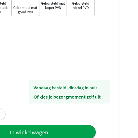
teld
Geborsteld mat
Geborsteld
black
Geborsteld mat
koper PVD
nickel PVD
D
goud PVD
vandaag besteld, dinsdag in huis
Of kies je bezorgmoment zelf uit
offerte
In winkelwagen