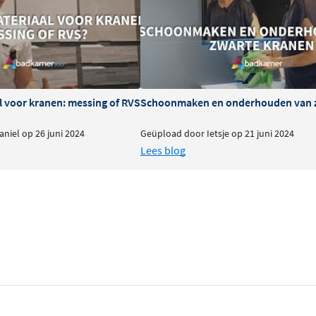
 comfort.
ndere May producten.
adkamerstijl.
l voor kranen: messing of RVS
Schoonmaken en onderhouden van 
niel op 26 juni 2024
Geüpload door Ietsje op 21 juni 2024
Lees blog