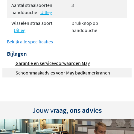
Aantal straalsoorten
3
handdouche
Uitleg
Gemaakt van stevig ABS-kunststof, combineert deze
handdouche een lichte constructie met een lange
Wisselen straalsoort
Drukknop op
levensduur. De 6 stijlvolle kleuren, afgewerkt met een
Uitleg
handdouche
mix van
PVD- en PED-coatings
, zorgen voor een
Bekijk alle specificaties
krasbestendige en duurzame afwerking:
Bijlagen
PVD (Physical Vapour Deposition)
: Een luxe,
Garantie en servicevoorwaarden May
slijtvaste kleurtechniek voor langdurige kwaliteit.
Schoonmaakadvies voor May badkamerkranen
PED (Pulse Electro Deposition)
: Een robuuste
coating die bestand is tegen dagelijkse slijtage.
Waterbesparend en Efficiënt
Jouw vraag,
ons advies
Met een doorstroomcapaciteit van maximaal 9 liter
water per minuut levert de handdouche een volle,
comfortabele straal zonder onnodig waterverbruik.