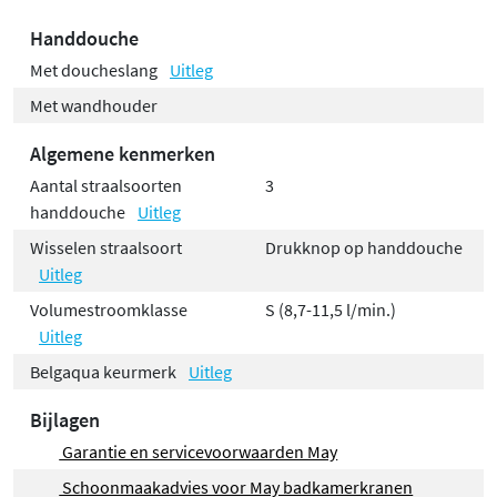
Handdouche
Met doucheslang
Uitleg
Met wandhouder
Algemene kenmerken
Aantal straalsoorten
3
handdouche
Uitleg
Wisselen straalsoort
Drukknop op handdouche
Uitleg
Volumestroomklasse
S (8,7-11,5 l/min.)
Uitleg
Belgaqua keurmerk
Uitleg
Bijlagen
Garantie en servicevoorwaarden May
Schoonmaakadvies voor May badkamerkranen