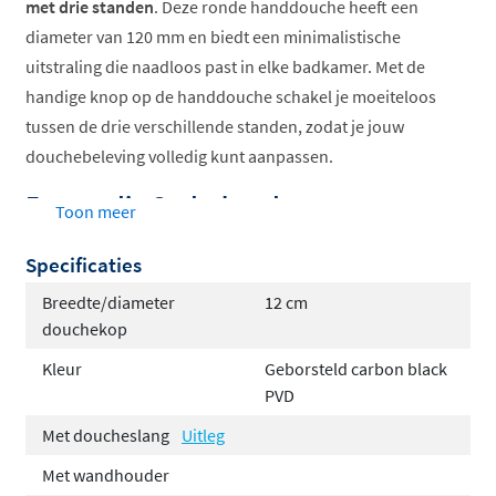
met drie standen
. Deze ronde handdouche heeft een
diameter van 120 mm en biedt een minimalistische
uitstraling die naadloos past in elke badkamer. Met de
handige knop op de handdouche schakel je moeiteloos
tussen de drie verschillende standen, zodat je jouw
douchebeleving volledig kunt aanpassen.
Eenvoudig Onderhoud
Toon meer
De handdouche is voorzien van
siliconen antikalk
Specificaties
nozzles
. Met een simpele draaibeweging van je vingers
Breedte/diameter
12 cm
verwijder je kalkaanslag direct, vooral als de douche in
douchekop
gebruik is. Voor hardnekkigere aanslag biedt de Sanibell
Kleur
Geborsteld carbon black
kranen & sanitair reiniger de perfecte oplossing, zodat
PVD
je douchekop er altijd als nieuw uitziet.
Met doucheslang
Uitleg
Hoogwaardige Materialen en
Met wandhouder
Duurzaamheid