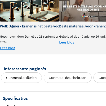
Waarom Kiezen voor de May
Handdouche met Drie Standen?
Gebruiksvriendelijke bediening
via een knop voor
Welk (A)merk kranen is het beste voor je badkamer?
Beste materiaal voor kranen:
drie standen.
Geschreven door Daniel op 21 september
Geüpload door Daniel op 26 juni
Onderhoudsvriendelijk dankzij siliconen antikalk
Lees blog
2024
nozzles.
Lees blog
Verkrijgbaar in 6 populaire kleuren, afgestemd op
andere May producten.
Duurzame en krasvaste afwerking met PVD- en
Interessante pagina's
PED-coatings.
Gunmetal artikelen
Gunmetal douchekraan
Gun
Upgrade je badkamer met de
May handdouche met drie
standen
– een combinatie van stijl, gebruiksgemak en
duurzaamheid die je dagelijkse douchebeleving naar
Specificaties
een hoger niveau tilt!