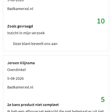
Badkamerxxl.nl
10
Zoals gevraagd
Inzicht in mijn verzoek
Deze klant beveelt ons aan
Jeroen Klijnsma
Overdinkel
5-08-2026
Badkamerxxl.nl
5
2e kans product niet compleet
Ik heb een afbouw set gekocht die niet helemaal er uit ziet