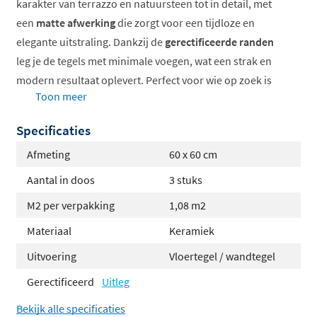
karakter van terrazzo en natuursteen tot in detail, met
een
matte afwerking
die zorgt voor een tijdloze en
elegante uitstraling. Dankzij de
gerectificeerde randen
leg je de tegels met minimale voegen, wat een strak en
modern resultaat oplevert. Perfect voor wie op zoek is
Toon meer
naar een luxe, onderhoudsvriendelijke vloer of wand die
geschikt is voor vrijwel elke ruimte in huis.
Specificaties
Verkrijgbaar in verschillende formaten en kleuren
Afmeting
60 x 60 cm
Vorstbestendig en uiterst duurzaam
Aantal in doos
3 stuks
Geschikt voor vloerverwarming
M2 per verpakking
1,08 m2
Antislipwaarde R10 voor extra veiligheid
Toepasbaar als vloer en wandtegel
Materiaal
Keramiek
Onderhoudsvriendelijk keramisch materiaal
Uitvoering
Vloertegel / wandtegel
Natuurlijke terrazzolook met
Gerectificeerd
Uitleg
modern gemak
Bekijk alle specificaties