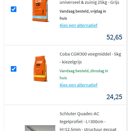
universeel & zuinig 25kg - Grijs
tot 60x120cm, maakt het mogelijk om creatief te spelen
vandaag besteld, vrijdag in
met legpatronen en ruimtelijke effecten.
huis
Kies een alternatief
Duurzaam en praktisch in gebruik
52,65
Met een classificatie als
1e keus
en de R10
antislipwaarde biedt deze tegel niet alleen esthetische,
Coba CGM300 voegmiddel - 5kg
maar ook functionele kwaliteit. De tegel is geschikt voor
- kiezelgrijs
vloerverwarming, waardoor je ook in de koude
vandaag besteld, dinsdag in
maanden comfortabel kunt genieten van je mooie vloer.
huis
Het keramische materiaal is slijtvast, kleurvast en
Kies een alternatief
behoudt jarenlang zijn mooie uitstraling, zelfs in drukke
24,25
ruimtes.
Schluter Quadec-AC
tegelprofiel - L=300cm -
H=12,5mm - structuur gecoat