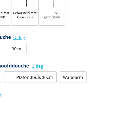
ld mat
Geborsteld mat
RVS
PVD
koper PVD
geborsteld
ouche
Uitleg
30cm
 hoofddouche
Uitleg
Plafondbuis 30cm
Wandarm
g