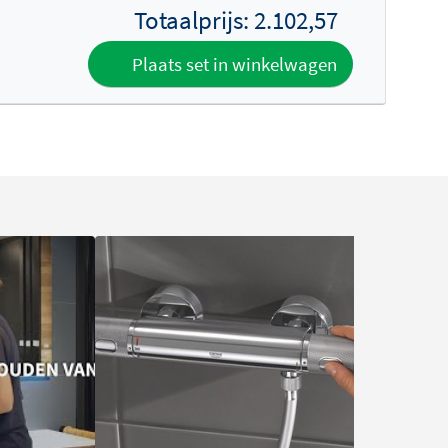
Totaalprijs:
2.102,57
Plaats set in winkelwagen