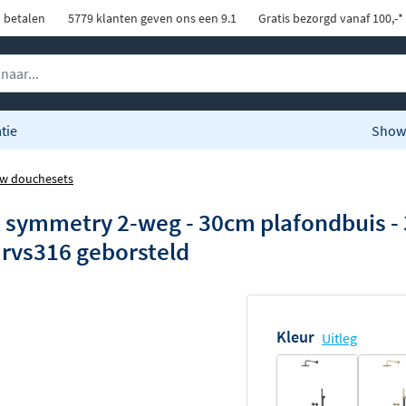
d betalen
5779 klanten geven ons een 9.1
Gratis bezorgd vanaf 100,-*
tie
Show
w douchesets
t symmetry 2-weg - 30cm plafondbuis 
rvs316 geborsteld
Kleur
Uitleg