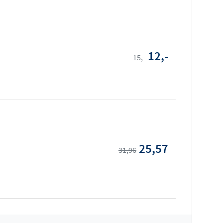
12,-
15,-
25,57
31,96