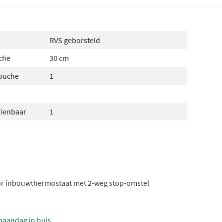
RVS geborsteld
che
30 cm
douche
1
dienbaar
1
r inbouwthermostaat met 2-weg stop-omstel
maandag in huis