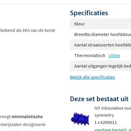
Specificaties
Kleur
bekend als één van de beste
Breedte/diameter hoofddou
Aantal straalsoorten hoofd
Thermostatisch
Uitleg
Aantal uitgangen tegelijk be
Bekijk alle specificaties
Deze set bestaat uit
IVY inbouwbox voo
symmetry
rengt
minimalistische
1 x 6299011
tvrijstalen designserie
vandaag besteld, 