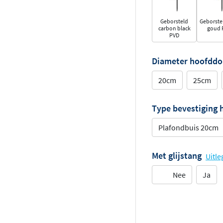
Geborsteld
Geborste
carbon black
goud 
PVD
Diameter hoofdd
20cm
25cm
Type bevestiging
Plafondbuis 20cm
Met glijstang
Uitle
Nee
Ja