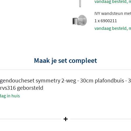
vandaag besteld, 
staafhanddouche
met een
IVY wandsteun met 
 hebben één straalsoort
1 x 6900211
geleverd met een flexibele
vandaag besteld, 
hebt.
 of wandarm
eden voor de hoofddouche.
Maak je set compleet
rakke look vanaf het
fondmontage niet mogelijk
regendoucheset symmetry 2-weg - 30cm plafondbuis 
tische
glijstang
waarmee je
rvs316 geborsteld
voor een minimalistische
ag in huis
imaal comfort
andeert een constante