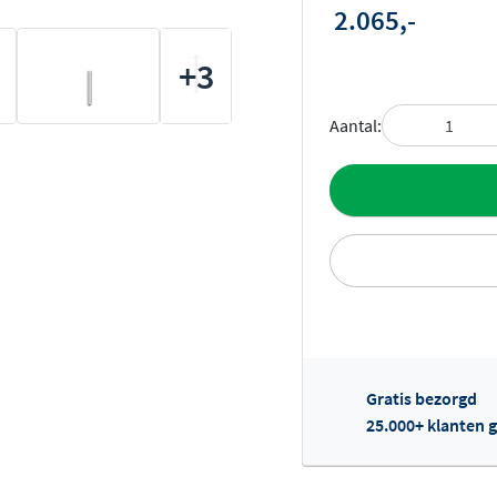
2.065,-
+3
Aantal:
Toevoegen aan 
Gratis bezorgd
Of
25.000+ klanten g