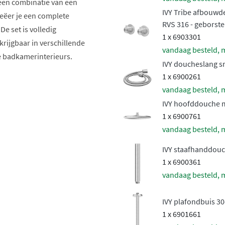
 een combinatie van een
IVY Tribe afbouwd
ëer je een complete
RVS 316 - geborste
De set is volledig
1 x 6903301
krijgbaar in verschillende
vandaag besteld, 
e badkamerinterieurs.
IVY doucheslang s
1 x 6900261
vandaag besteld, 
IVY hoofddouche m
1 x 6900761
vandaag besteld, 
IVY staafhanddouc
1 x 6900361
endouche en
vandaag besteld, 
IVY plafondbuis 3
n. De
medium hoofddouche
1 x 6901661
baar in formaten van 20cm,