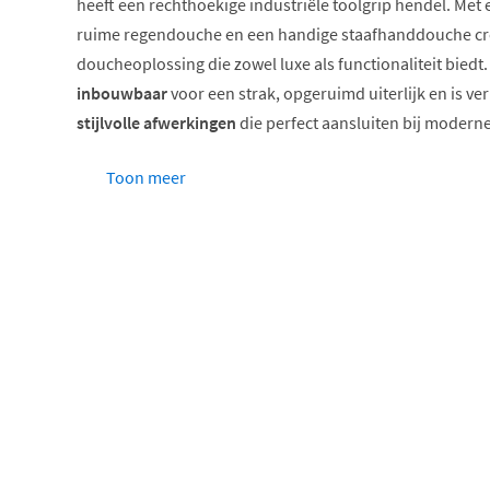
heeft een rechthoekige industriële toolgrip hendel. Met
ruime regendouche en een handige staafhanddouche cre
doucheoplossing die zowel luxe als functionaliteit biedt. 
inbouwbaar
voor een strak, opgeruimd uiterlijk en is ver
stijlvolle afwerkingen
die perfect aansluiten bij modern
Volledig inbouwbaar voor strak design
Toon meer
Thermostaat voor constante watertemperatuur
Verkrijgbaar in meerdere kleuren
Hoogwaardig RVS 316 materiaal
Keuze uit verschillende hoofddouchegroottes
Met glijstang of wandhouder
Complete doucheoplossing met reg
handdouche
Deze doucheset combineert het beste van twee werelde
zorgt voor een heerlijke regendouche-ervaring, verkrijg