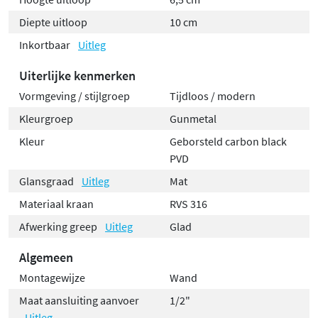
Diepte uitloop
10 cm
Inkortbaar
Uitleg
Uiterlijke kenmerken
Vormgeving / stijlgroep
Tijdloos / modern
Kleurgroep
Gunmetal
Kleur
Geborsteld carbon black
PVD
Glansgraad
Uitleg
Mat
Materiaal kraan
RVS 316
Afwerking greep
Uitleg
Glad
Algemeen
Montagewijze
Wand
Maat aansluiting aanvoer
1/2"
Uitleg