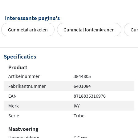
Interessante pagina's
Gunmetal artikelen
Gunmetal fonteinkranen
Gun
Specificaties
Product
Artikelnummer
3844805
Fabrikantnummer
6401084
EAN
8718835316976
Merk
IVY
Serie
Tribe
Maatvoering
Hoogte uitloop
6,5 cm