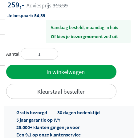
259,-
Adviesprijs
313,39
Je bespaart:
54,39
vandaag besteld, maandag in huis
Of kies je bezorgmoment zelf uit
Aantal:
Toevoegen
In winkelwagen
aan offerte
Kleurstaal bestellen
Gratis bezorgd
30 dagen bedenktijd
5 jaar garantie op IVY
25.000+ klanten gingen je voor
Een 9.1 op onze klantenservice
Offertes