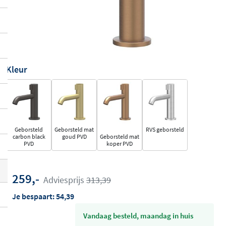
Kleur
Geborsteld
Geborsteld mat
RVS geborsteld
carbon black
goud PVD
Geborsteld mat
PVD
koper PVD
259,-
Adviesprijs
313,39
Je bespaart:
54,39
vandaag besteld, maandag in huis