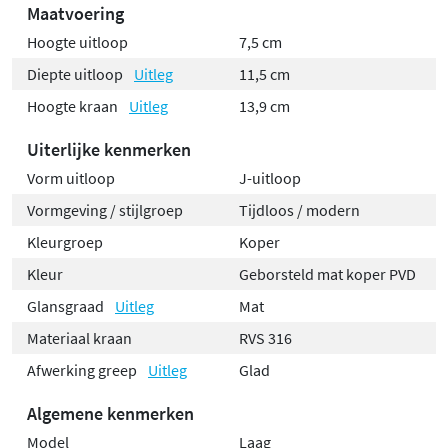
Maatvoering
Hoogte uitloop
7,5 cm
Diepte uitloop
Uitleg
11,5 cm
Hoogte kraan
Uitleg
13,9 cm
Uiterlijke kenmerken
Vorm uitloop
J-uitloop
Vormgeving / stijlgroep
Tijdloos / modern
Kleurgroep
Koper
Kleur
Geborsteld mat koper PVD
Glansgraad
Uitleg
Mat
Materiaal kraan
RVS 316
Afwerking greep
Uitleg
Glad
Algemene kenmerken
Model
Laag