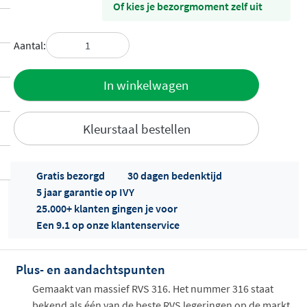
Of kies je bezorgmoment zelf uit
Aantal:
Toevoegen
In winkelwagen
aan offerte
Kleurstaal bestellen
Gratis bezorgd
30 dagen bedenktijd
5 jaar garantie op IVY
25.000+ klanten gingen je voor
Een 9.1 op onze klantenservice
Offertes
ophalen...
Plus- en aandachtspunten
Gemaakt van massief RVS 316. Het nummer 316 staat
bekend als één van de beste RVS legeringen op de markt