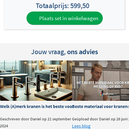
Totaalprijs:
599,50
afgewerkt. De installatie is eenvoudig dankzij de
standaard 1/2 inch aansluiting. De gladde afwerking van
Plaats set in winkelwagen
de hendel zorgt voor een comfortabele bediening en
past perfect bij het strakke, minimalistische ontwerp van
de Tribe serie.
Jouw vraag,
ons advies
Welk (A)merk kranen is het beste voor je badkamer?
Beste materiaal voor kranen:
Geschreven door Daniel op 21 september
Geüpload door Daniel op 26 juni
Lees blog
2024