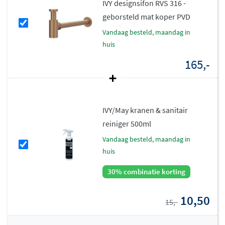
krasbestendig.
IVY designsifon RVS 316 -
geborsteld mat koper PVD
Praktisch en compact ontwerp
vandaag besteld, maandag in
huis
Met een
totale hoogte van slechts 139 mm
en een vaste
165,-
J-uitloop is deze kraan speciaal ontworpen voor
fonteinen en kleine wasbakken. De compacte
afmetingen zorgen ervoor dat de kraan niet te veel
ruimte inneemt, terwijl je toch comfortabel je handen
IVY/May kranen & sanitair
kunt wassen. De kraan is uitsluitend geschikt voor
reiniger 500ml
koude water aansluiting, wat ideaal is voor toiletruimtes
vandaag besteld, maandag in
en gastenbadkamers.
huis
Inclusief rozetten voor nette
30% combinatie korting
afwerking
10,50
15,-
De fonteinkraan wordt geleverd
inclusief rozetten
,
waardoor de aansluiting op de muur netjes wordt