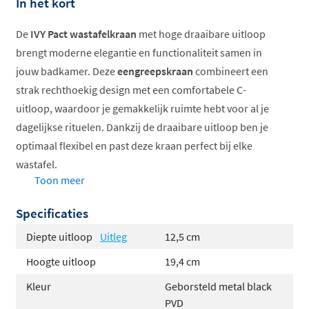
In het kort
De
IVY Pact wastafelkraan
met hoge draaibare uitloop
brengt moderne elegantie en functionaliteit samen in
jouw badkamer. Deze
eengreepskraan
combineert een
strak rechthoekig design met een comfortabele C-
uitloop, waardoor je gemakkelijk ruimte hebt voor al je
dagelijkse rituelen. Dankzij de draaibare uitloop ben je
optimaal flexibel en past deze kraan perfect bij elke
wastafel.
Toon meer
Draaibare uitloop
voor extra flexibiliteit
Specificaties
Hoge uitloop van 194 mm
Volledig messing constructie
Diepte uitloop
Uitleg
12,5 cm
Koude start functie
Hoogte uitloop
19,4 cm
Verkrijgbaar in 7 trendy kleuren
Kleur
Geborsteld metal black
Tijdloos modern design
PVD