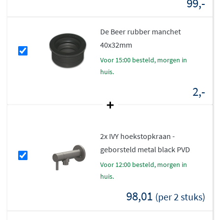
99,-
uitvoeringen blijft de afwerking langdurig mooi en is
deze bestand tegen dagelijks gebruik.
De Beer rubber manchet
40x32mm
voor 15:00 besteld, morgen in
huis.
2,-
2x IVY hoekstopkraan -
geborsteld metal black PVD
voor 12:00 besteld, morgen in
huis.
98,01
(per 2 stuks)