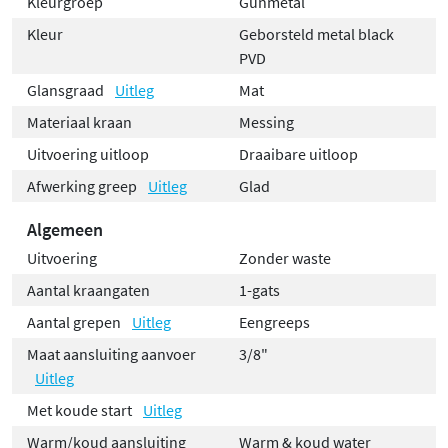
Kleurgroep
Gunmetal
Kleur
Geborsteld metal black
PVD
Glansgraad
Uitleg
Mat
Materiaal kraan
Messing
Uitvoering uitloop
Draaibare uitloop
Afwerking greep
Uitleg
Glad
Algemeen
Uitvoering
Zonder waste
Aantal kraangaten
1-gats
Aantal grepen
Uitleg
Eengreeps
Maat aansluiting aanvoer
3/8"
Uitleg
Met koude start
Uitleg
Warm/koud aansluiting
Warm & koud water