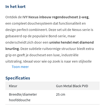
In het kort
Ontdek de
IVY Nexus inbouw regendoucheset 2-weg
,
een compleet douchesysteem dat functionaliteit en
design perfect combineert. Deze set uit de Nexus serie is
gebaseerd op de populaire Bond-serie, maar
onderscheidt zich door een
unieke hendel met diamond
knurling
. Deze subtiele ruitvormige structuur biedt extra
grip en geeft je doucheset een luxe, industriële
uitstraling. Ideaal voor wie op zoek is naar een stijlvolle
Toon meer
en betrouwbare doucheoplossing.
Specificaties
Thermostatische regeling voor veilig douchen
Keuze uit diverse hoofddouches
Kleur
Gun Metal Black PVD
Inclusief praktische handdouche
Breedte/diameter
25 cm
Compleet met inbouwdeel
hoofddouche
Hoogwaardige chromen afwerking