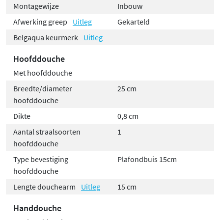
Montagewijze
Inbouw
Afwerking greep
Uitleg
Gekarteld
Belgaqua keurmerk
Uitleg
Hoofddouche
Met hoofddouche
Breedte/diameter
25 cm
hoofddouche
Dikte
0,8 cm
Aantal straalsoorten
1
hoofddouche
Type bevestiging
Plafondbuis 15cm
hoofddouche
Lengte douchearm
Uitleg
15 cm
Handdouche