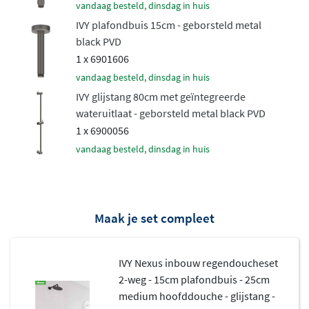
vandaag besteld, dinsdag in huis
doucheslang
IVY plafondbuis 15cm - geborsteld metal
black PVD
De set wordt geleverd met een
handdouche
,
1 x 6901606
verkrijgbaar als staafmodel of als 3-standen
vandaag besteld, dinsdag in huis
handdouche voor extra flexibiliteit. Ook de doucheslang
IVY glijstang 80cm met geïntegreerde
van 150 cm is inbegrepen, zodat je direct na montage
wateruitlaat - geborsteld metal black PVD
kunt genieten van een heerlijke douchebeurt. Optioneel
1 x 6900056
kun je kiezen voor een glijstang, waarmee je de hoogte
vandaag besteld, dinsdag in huis
van de handdouche eenvoudig aanpast.
Hoogwaardige materialen en
afwerking
Maak je set compleet
Deze regendoucheset is vervaardigd uit
hoogwaardig
IVY Nexus inbouw regendoucheset
messing
en afgewerkt met een glanzende chromen laag.
2-weg - 15cm plafondbuis - 25cm
Dit zorgt niet alleen voor een stijlvolle uitstraling, maar
medium hoofddouche - glijstang -
ook voor langdurige duurzaamheid en eenvoudig