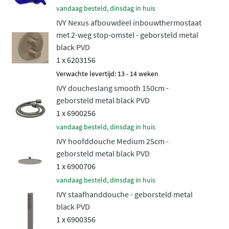
van een constante watertemperatuur. Dit voorkomt
vandaag besteld, dinsdag in huis
onaangename temperatuurschommelingen en maakt
IVY Nexus afbouwdeel inbouwthermostaat
deze doucheset bijzonder veilig voor gezinnen met
met 2-weg stop-omstel - geborsteld metal
kinderen. De bediening is eenvoudig met duidelijke
black PVD
1 x 6203156
draaiknoppen, zodat je snel en gemakkelijk de gewenste
Verwachte levertijd: 13 - 14 weken
temperatuur en waterdruk instelt.
IVY doucheslang smooth 150cm -
Keuze uit verschillende
geborsteld metal black PVD
hoofddouches en bevestigingsopties
1 x 6900256
vandaag besteld, dinsdag in huis
Je kunt deze set samenstellen naar jouw wensen. Er is
IVY hoofddouche Medium 25cm -
keuze uit
verschillende hoofddouches
in verschillende
geborsteld metal black PVD
formaten, van compact tot extra ruim. Ook kun je kiezen
1 x 6900706
tussen bevestiging via een wandarm of plafondbuis in
vandaag besteld, dinsdag in huis
verschillende lengtes. Zo creëer je een doucheoplossing
IVY staafhanddouche - geborsteld metal
die perfect past bij jouw badkamer en douchebeleving.
black PVD
1 x 6900356
Compleet met handdouche en