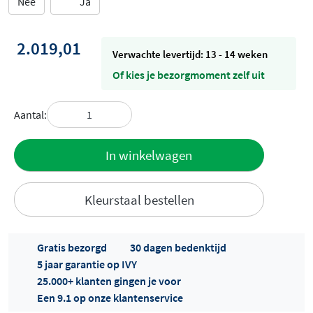
Nee
Ja
2.019,01
Verwachte levertijd: 13 - 14 weken
Of kies je bezorgmoment zelf uit
Aantal:
Toevoegen
In winkelwagen
aan offerte
Kleurstaal bestellen
Gratis bezorgd
30 dagen bedenktijd
5 jaar garantie op IVY
25.000+ klanten gingen je voor
Een 9.1 op onze klantenservice
Offertes