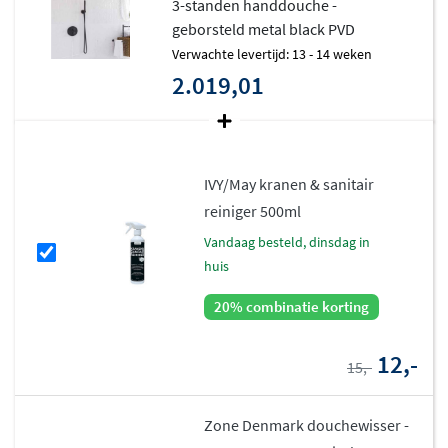
3-standen handdouche -
onderhoud. De set beschikt over het Belgaqua
geborsteld metal black PVD
keurmerk, wat staat voor betrouwbare kwaliteit en
Verwachte levertijd: 13 - 14 weken
veiligheid.
2.019,01
IVY/May kranen & sanitair
reiniger 500ml
vandaag besteld, dinsdag in
huis
20% combinatie korting
12,-
15,-
Zone Denmark douchewisser -