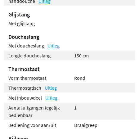
handdouche
Uitleg
Glijstang
Met glijstang
Doucheslang
Met doucheslang
Uitleg
Lengte doucheslang
150 cm
Thermostaat
Vorm thermostaat
Rond
Thermostatisch
Uitleg
Met inbouwdeel
Uitleg
Aantal uitgangen tegelijk
1
bedienbaar
Bediening voor aan/uit
Draaigreep
Bijlagen