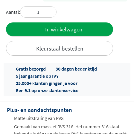
Aantal:
Toevoegen
In winkelwagen
aan offerte
Kleurstaal bestellen
Gratis bezorgd
30 dagen bedenktijd
5 jaar garantie op IVY
25.000+ klanten gingen je voor
Een 9.1 op onze klantenservice
Offertes
ophalen...
Plus- en aandachtspunten
Matte uitstraling van RVS
Gemaakt van massief RVS 316. Het nummer 316 staat
bekend als één van de beste RVS legeringen op de markt