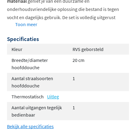
materiaal
geniet je van een duurzame en
onderhoudsvriendelijke oplossing die bestand is tegen
vocht en dagelijks gebruik. De set is volledig uitgerust
Toon meer
met een regendouche en handdouche, zodat je altijd
kunt kiezen tussen een ontspannende regenstraal of
Specificaties
een gerichte handdouche.
Kleur
RVS geborsteld
Verkrijgbaar in diverse afwerkingen
Breedte/diameter
20 cm
Complete set met inbouwdeel
hoofddouche
Thermostatische temperatuurregeling
Aantal straalsoorten
1
Keuze uit verschillende hoofddouchematen
hoofddouche
Met glijstang of wandhouder
Thermostatisch
Uitleg
Tijdloos design in RVS 316
Aantal uitgangen tegelijk
1
bedienbaar
De Concord regendoucheset is vervaardigd uit
hoogwaardig RVS 316
, een materiaal dat bekend staat
Bekijk alle specificaties
om zijn corrosiebestendigheid en lange levensduur. De