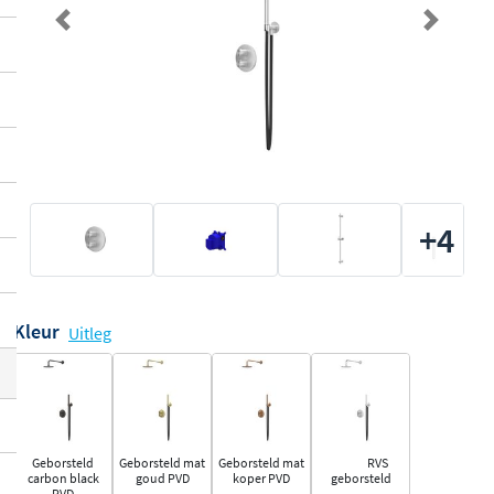
Previous
Next
+4
Kleur
Uitleg
Geborsteld
Geborsteld mat
Geborsteld mat
RVS
carbon black
goud PVD
koper PVD
geborsteld
PVD