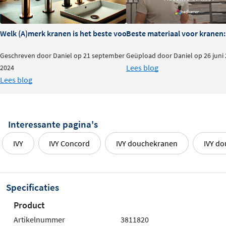
Welk (A)merk kranen is het beste voor je badkamer?
Beste materiaal voor kranen:
Geschreven door Daniel op 21 september
Geüpload door Daniel op 26 juni
Lees blog
2024
Lees blog
Interessante pagina's
IVY
IVY Concord
IVY douchekranen
IVY do
Specificaties
Product
Artikelnummer
3811820