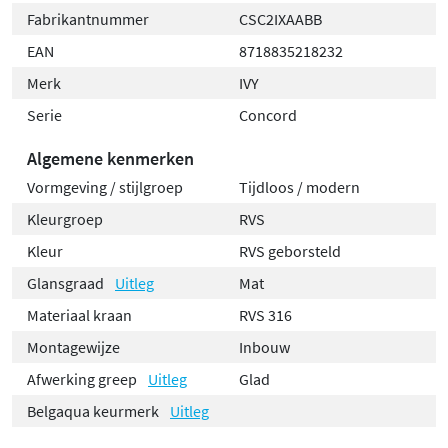
Fabrikantnummer
CSC2IXAABB
EAN
8718835218232
Merk
IVY
Serie
Concord
Algemene kenmerken
Vormgeving / stijlgroep
Tijdloos / modern
Kleurgroep
RVS
Kleur
RVS geborsteld
Glansgraad
Uitleg
Mat
Materiaal kraan
RVS 316
Montagewijze
Inbouw
Afwerking greep
Uitleg
Glad
Belgaqua keurmerk
Uitleg