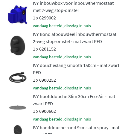
IVY inbouwbox voor inbouwthermostaat
drukschommelingen in de waterleiding. Je bedient de
met 2-weg stop-omstel
kraan eenvoudig met draaiknoppen en kunt met één
1 x 6299002
beweging schakelen tussen hoofddouche en
vandaag besteld, dinsdag in huis
handdouche. Het robuuste messing binnenwerk
IVY Bond afbouwdeel inbouwthermostaat
garandeert jarenlang betrouwbaar gebruik zonder
2-weg stop-omstel - mat zwart PED
problemen.
1 x 6201152
Flexibele keuzemogelijkheden voor
vandaag besteld, dinsdag in huis
elke badkamer
IVY doucheslang smooth 150cm - mat zwart
PED
1 x 6900252
De IVY Bond doucheset biedt je maximale flexibiliteit bij
vandaag besteld, dinsdag in huis
de installatie. Kies uit hoofddouches met een diameter
IVY hoofddouche Slim 30cm Eco-Air - mat
van 20, 25 of 30 centimeter, allemaal beschikbaar in
zwart PED
zowel een medium als een slanke uitvoering. Voor de
1 x 6900602
bevestiging kun je kiezen tussen een elegante
vandaag besteld, dinsdag in huis
plafondbuis van 15 of 30 centimeter of een praktische
IVY handdouche rond 9cm satin spray - mat
wandarm van 40 centimeter. De handdouche is