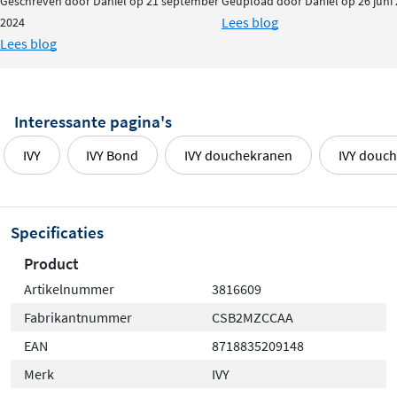
Geschreven door Daniel op 21 september
Geüpload door Daniel op 26 juni
Lees blog
2024
Lees blog
Interessante pagina's
IVY
IVY Bond
IVY douchekranen
IVY douch
Specificaties
Product
Artikelnummer
3816609
Fabrikantnummer
CSB2MZCCAA
EAN
8718835209148
Merk
IVY