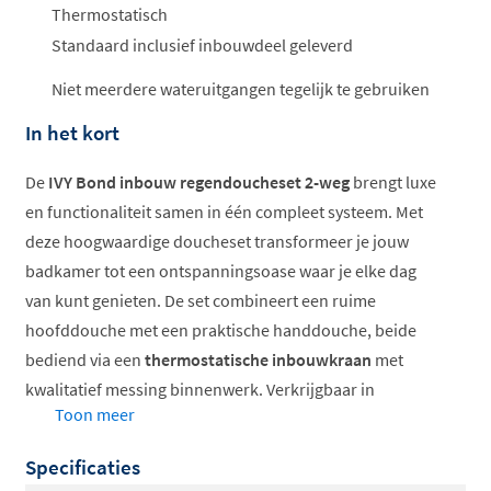
Thermostatisch
Standaard inclusief inbouwdeel geleverd
Niet meerdere wateruitgangen tegelijk te gebruiken
In het kort
De
IVY Bond inbouw regendoucheset 2-weg
brengt luxe
en functionaliteit samen in één compleet systeem. Met
deze hoogwaardige doucheset transformeer je jouw
badkamer tot een ontspanningsoase waar je elke dag
van kunt genieten. De set combineert een ruime
hoofddouche met een praktische handdouche, beide
bediend via een
thermostatische inbouwkraan
met
kwalitatief messing binnenwerk. Verkrijgbaar in
Toon meer
verschillende afmetingen, bevestigingsmogelijkheden
en luxe afwerkingen, zodat je de set volledig kunt
Specificaties
afstemmen op jouw persoonlijke stijl en