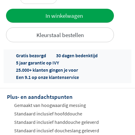
Toevoegen
In winkelwagen
aan offerte
Kleurstaal bestellen
Gratis bezorgd
30 dagen bedenktijd
5 jaar garantie op IVY
25.000+ klanten gingen je voor
Een 9.1 op onze klantenservice
Offertes
ophalen...
Plus- en aandachtspunten
Gemaakt van hoogwaardig messing
Standaard inclusief hoofddouche
Standaard inclusief handdouche geleverd
Standaard inclusief doucheslang geleverd