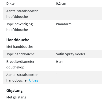
Dikte
0,2 cm
Aantal straalsoorten
1
hoofddouche
Type bevestiging
Wandarm
hoofddouche
Handdouche
Met handdouche
Type handdouche
Satin Spray model
Breedte/diameter
9 cm
douchekop
Aantal straalsoorten
1
handdouche
Uitleg
Glijstang
Met glijstang