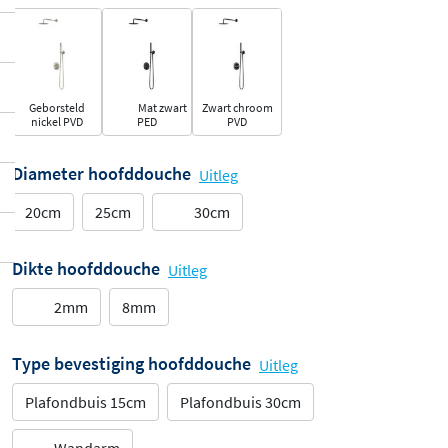
Geborsteld
Mat zwart
Zwart chroom
nickel PVD
PED
PVD
Diameter hoofddouche
Uitleg
20cm
25cm
30cm
Dikte hoofddouche
Uitleg
2mm
8mm
Type bevestiging hoofddouche
Uitleg
Plafondbuis 15cm
Plafondbuis 30cm