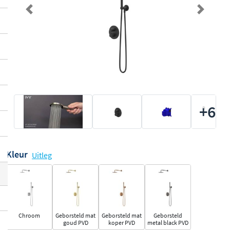
Previous
Next
+6
Kleur
Uitleg
Chroom
Geborsteld mat
Geborsteld mat
Geborsteld
goud PVD
koper PVD
metal black PVD