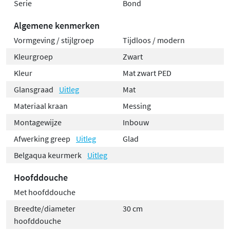
Serie
Bond
Algemene kenmerken
Vormgeving / stijlgroep
Tijdloos / modern
Kleurgroep
Zwart
Kleur
Mat zwart PED
Glansgraad
Uitleg
Mat
Materiaal kraan
Messing
Montagewijze
Inbouw
Afwerking greep
Uitleg
Glad
Belgaqua keurmerk
Uitleg
Hoofddouche
Met hoofddouche
Breedte/diameter
30 cm
hoofddouche