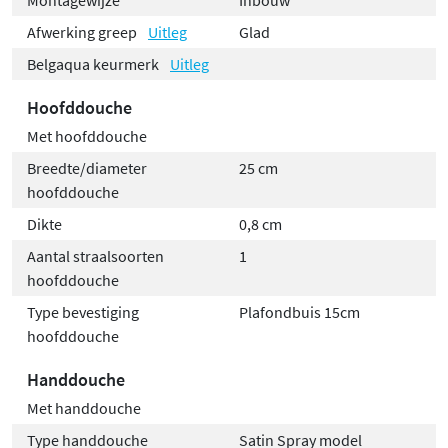
Montagewijze
Inbouw
Afwerking greep
Uitleg
Glad
Belgaqua keurmerk
Uitleg
Hoofddouche
Met hoofddouche
Breedte/diameter
25 cm
hoofddouche
Dikte
0,8 cm
Aantal straalsoorten
1
hoofddouche
Type bevestiging
Plafondbuis 15cm
hoofddouche
Handdouche
Met handdouche
Type handdouche
Satin Spray model