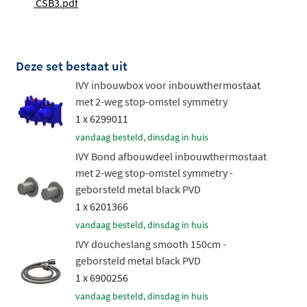
CSB3.pdf
wanneer elders in huis water wordt gebruikt. Met de
intuïtieve draaigrepen schakel je eenvoudig tussen
hoofddouche en handdouche, waarbij je altijd maar één
Deze set bestaat uit
uitgang tegelijk gebruikt voor optimale waterdruk. Het
IVY inbouwbox voor inbouwthermostaat
hoogwaardige messing binnenwerk staat garant voor
met 2-weg stop-omstel symmetry
betrouwbare prestaties, jaar na jaar.
1 x 6299011
Keuze uit verschillende
vandaag besteld, dinsdag in huis
hoofddouches
IVY Bond afbouwdeel inbouwthermostaat
met 2-weg stop-omstel symmetry -
geborsteld metal black PVD
De set is beschikbaar met hoofddouches in
1 x 6201366
verschillende formaten, van een compacte 20 cm tot een
vandaag besteld, dinsdag in huis
royale 30 cm diameter. Je kunt kiezen tussen een
IVY doucheslang smooth 150cm -
medium of slim profiel
, afhankelijk van de gewenste
geborsteld metal black PVD
uitstraling en plafondhoogte. Elke hoofddouche levert
1 x 6900256
een gelijkmatige, ontspannende regenstraal die jouw
vandaag besteld, dinsdag in huis
dagelijkse douchebeurt omtovert tot een wellness-