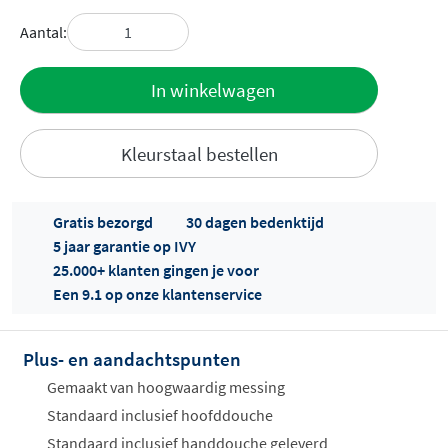
Aantal:
Toevoegen
In winkelwagen
aan offerte
Kleurstaal bestellen
Gratis bezorgd
30 dagen bedenktijd
5 jaar garantie op IVY
25.000+ klanten gingen je voor
Een 9.1 op onze klantenservice
Offertes
ophalen...
Plus- en aandachtspunten
Gemaakt van hoogwaardig messing
Standaard inclusief hoofddouche
Standaard inclusief handdouche geleverd