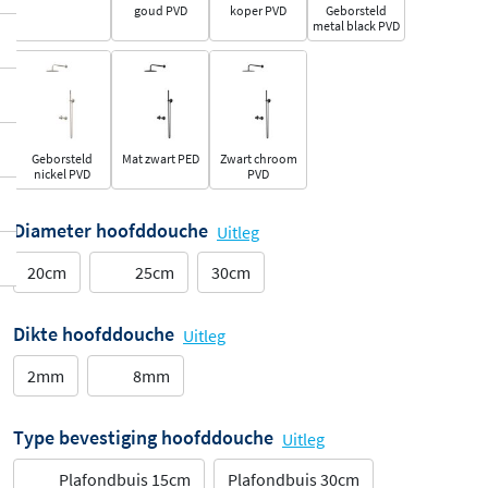
goud PVD
koper PVD
Geborsteld
metal black PVD
Geborsteld
Mat zwart PED
Zwart chroom
nickel PVD
PVD
Diameter hoofddouche
Uitleg
20cm
25cm
30cm
Dikte hoofddouche
Uitleg
2mm
8mm
Type bevestiging hoofddouche
Uitleg
Plafondbuis 15cm
Plafondbuis 30cm