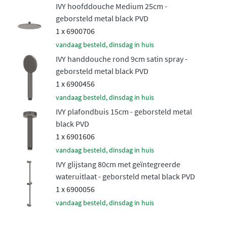
IVY hoofddouche Medium 25cm -
ervaring. De bevestiging gebeurt via een wandarm van
geborsteld metal black PVD
40 cm of een plafondbuis in 15 cm of 30 cm lengte.
1 x 6900706
Flexibele handdouche voor extra
vandaag besteld, dinsdag in huis
gemak
IVY handdouche rond 9cm satin spray -
geborsteld metal black PVD
1 x 6900456
Naast de regendouche beschikt de set over een
handige
vandaag besteld, dinsdag in huis
handdouche
, verkrijgbaar in verschillende uitvoeringen.
IVY plafondbuis 15cm - geborsteld metal
Kies voor een praktische 3-standen handdouche met
black PVD
verschillende straalsoorten, een elegante
1 x 6901606
staafhanddouche of het luxe Satin Spray model. De
vandaag besteld, dinsdag in huis
handdouche wordt geleverd met een soepele 150 cm
IVY glijstang 80cm met geïntegreerde
doucheslang en is te monteren op een
glijstang of
wateruitlaat - geborsteld metal black PVD
wandhouder
, zodat je de opstelling helemaal naar eigen
1 x 6900056
wens kunt samenstellen.
vandaag besteld, dinsdag in huis
Duurzame afwerking in meerdere