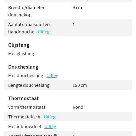
Breedte/diameter
9 cm
douchekop
Aantal straalsoorten
1
handdouche
Uitleg
Glijstang
Met glijstang
Doucheslang
Met doucheslang
Uitleg
Lengte doucheslang
150 cm
Thermostaat
Vorm thermostaat
Rond
Thermostatisch
Uitleg
Met inbouwdeel
Uitleg