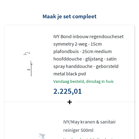
kleuren
Maak je set compleet
De IVY Bond doucheset is uitgevoerd met een
PVD-
coating
, een geavanceerde afwerkingstechniek die
superieure bescherming biedt tegen krassen,
IVY Bond inbouw regendoucheset
symmetry 2-weg - 15cm
verkleuring en corrosie. Hierdoor behoudt de set
plafondbuis - 25cm medium
jarenlang zijn mooie uitstraling, zelfs bij intensief
hoofddouche - glijstang - satin
gebruik. Je hebt de keuze uit verschillende trendy
spray handdouche - geborsteld
kleuren zoals chroom, mat zwart, zwart chroom,
metal black pvd
geborsteld nickel, geborsteld mat goud, geborsteld mat
vandaag besteld, dinsdag in huis
koper en geborsteld metal black, zodat de set perfect
2.225,01
aansluit bij jouw badkamerinterieur.
IVY/May kranen & sanitair
reiniger 500ml