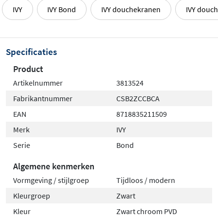
IVY
IVY Bond
IVY douchekranen
IVY douch
Specificaties
Product
Artikelnummer
3813524
Fabrikantnummer
CSB2ZCCBCA
EAN
8718835211509
Merk
IVY
Serie
Bond
Algemene kenmerken
Vormgeving / stijlgroep
Tijdloos / modern
Kleurgroep
Zwart
Kleur
Zwart chroom PVD