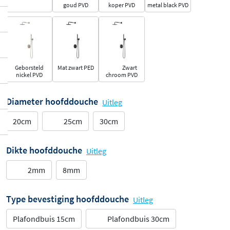
goud PVD
koper PVD
metal black PVD
Geborsteld
Mat zwart PED
Zwart
nickel PVD
chroom PVD
Diameter hoofddouche
Uitleg
20cm
25cm
30cm
Dikte hoofddouche
Uitleg
2mm
8mm
Type bevestiging hoofddouche
Uitleg
Plafondbuis 15cm
Plafondbuis 30cm