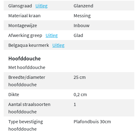
Glansgraad
Uitleg
Glanzend
Materiaal kraan
Messing
Montagewijze
Inbouw
Afwerking greep
Uitleg
Glad
Belgaqua keurmerk
Uitleg
Hoofddouche
Met hoofddouche
Breedte/diameter
25 cm
hoofddouche
Dikte
0,2 cm
Aantal straalsoorten
1
hoofddouche
Type bevestiging
Plafondbuis 30cm
hoofddouche