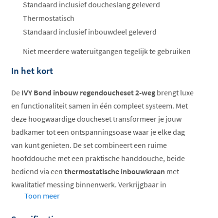
Standaard inclusief doucheslang geleverd
Thermostatisch
Standaard inclusief inbouwdeel geleverd
Niet meerdere wateruitgangen tegelijk te gebruiken
In het kort
De
IVY Bond inbouw regendoucheset 2-weg
brengt luxe
en functionaliteit samen in één compleet systeem. Met
deze hoogwaardige doucheset transformeer je jouw
badkamer tot een ontspanningsoase waar je elke dag
van kunt genieten. De set combineert een ruime
hoofddouche met een praktische handdouche, beide
bediend via een
thermostatische inbouwkraan
met
kwalitatief messing binnenwerk. Verkrijgbaar in
Toon meer
verschillende afmetingen, bevestigingsmogelijkheden
en luxe afwerkingen, zodat je de set volledig kunt