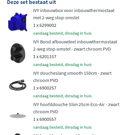
Deze set bestaat uit
jou gewenste temperatuur blijft, ongeacht
IVY inbouwbox voor inbouwthermostaat
drukschommelingen in de waterleiding. Je bedient de
met 2-weg stop-omstel
kraan eenvoudig met draaiknoppen en kunt met één
1 x 6299002
beweging schakelen tussen hoofddouche en
vandaag besteld, dinsdag in huis
handdouche. Het robuuste messing binnenwerk
IVY Bond afbouwdeel inbouwthermostaat
garandeert jarenlang betrouwbaar gebruik zonder
2-weg stop-omstel - zwart chroom PVD
problemen.
1 x 6201157
Flexibele keuzemogelijkheden voor
vandaag besteld, dinsdag in huis
elke badkamer
IVY doucheslang smooth 150cm - zwart
chroom PVD
1 x 6900257
De IVY Bond doucheset biedt je maximale flexibiliteit bij
vandaag besteld, dinsdag in huis
de installatie. Kies uit hoofddouches met een diameter
IVY hoofddouche Slim 25cm Eco-Air - zwart
van 20, 25 of 30 centimeter, allemaal beschikbaar in
chroom PVD
zowel een medium als een slanke uitvoering. Voor de
1 x 6900557
bevestiging kun je kiezen tussen een elegante
vandaag besteld, dinsdag in huis
plafondbuis van 15 of 30 centimeter of een praktische