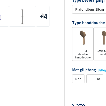
Type bevestiging
Plafondbuis 15cm
+4
Type handdouche
3-
Satin S
standen
mod
handdouche
Met glijstang
Uitle
Nee
Ja