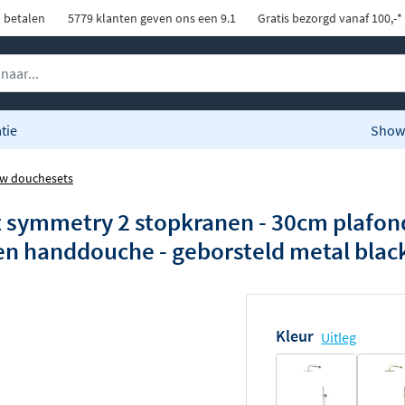
d betalen
5779 klanten geven ons een 9.1
Gratis bezorgd vanaf 100,-*
tie
Show
w douchesets
 symmetry 2 stopkranen - 30cm plafo
den handdouche - geborsteld metal blac
Kleur
Uitleg