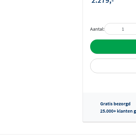
2.279,-
Aantal:
Toevoegen aan 
Gratis bezorgd
Of
25.000+ klanten g