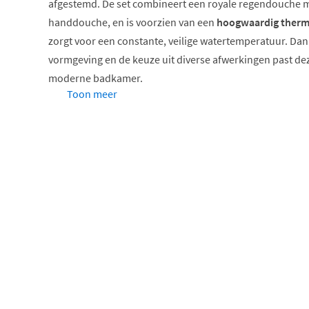
afgestemd. De set combineert een royale regendouche 
handdouche, en is voorzien van een
hoogwaardig therm
zorgt voor een constante, veilige watertemperatuur. Da
vormgeving en de keuze uit diverse afwerkingen past dez
moderne badkamer.
Toon meer
Complete inbouw regendoucheset
Thermostatische mengkraan met 2 stopkranen
Verkrijgbaar in meerdere afwerkingen
Keuze uit verschillende hoofddouche formaten
Inclusief 3-standen handdouche of staafmodel
Met glijstang of wandhouder
Thermostatische regeling voor optim
Het hart van deze doucheset is het
hoogwaardige thermo
twee stopkranen. Dit systeem zorgt ervoor dat de watert
ook als er elders in huis water wordt gebruikt. De twee 