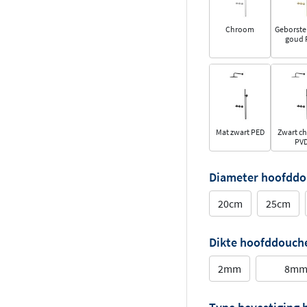
Chroom
Geborste
goud 
Mat zwart PED
Zwart c
PV
Diameter hoofdd
20cm
25cm
Dikte hoofddouch
2mm
8m