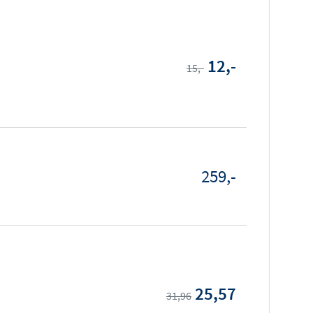
12,-
15,-
259,-
25,57
31,96