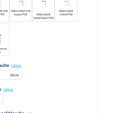
ld mat
Geborsteld mat
Geborsteld
PVD
koper PVD
Geborsteld
nickel PVD
metal black PVD
hroom
D
ouche
Uitleg
30cm
e
Uitleg
m