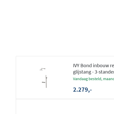
volledige controle: je bedient zowel de hoofddouche al
afzonderlijk, en schakelt eenvoudig tussen beide met een
van een veilige en comfortabele douchebeurt zonder 
temperatuurschommelingen.
Keuze uit diverse hoofddouches en b
Deze doucheset is leverbaar met een keuze uit verschil
cm tot 30 cm diameter, en in zowel een medium als een
u
Je kiest daarnaast tussen een plafondbuis van 15 cm of 
IVY Bond inbouw r
moderne look, of een wandarm van 40 cm voor een klassi
glijstang - 3-stan
hoofddouche levert een heerlijke, gelijkmatige regenstra
vandaag besteld, maand
een wellness-ervaring maakt.
2.279,-
Veelzijdige handdouche met meerder
Naast de hoofddouche beschik je over een praktische ha