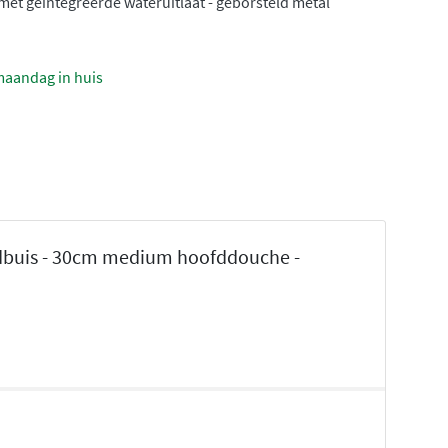
 met geïntegreerde wateruitlaat - geborsteld metal
maandag in huis
dbuis - 30cm medium hoofddouche -