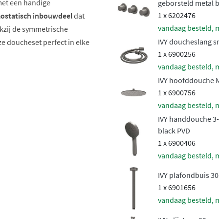
met een handige
geborsteld metal 
1 x 6202476
ostatisch inbouwdeel
dat
vandaag besteld, 
nkzij de symmetrische
IVY doucheslang s
e doucheset perfect in elke
1 x 6900256
vandaag besteld, 
IVY hoofddouche M
1 x 6900756
vandaag besteld, 
IVY handdouche 3-
black PVD
1 x 6900406
vandaag besteld, 
aal doucheplezier
IVY plafondbuis 30
1 x 6901656
statische inbouwdeel
met
vandaag besteld, 
emperatuur constant blijft,
stopkranen bieden je