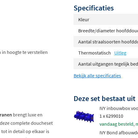
Specificaties
Kleur
Breedte/diameter hoofddou
Aantal straalsoorten hoofd
 in hoogte te verstellen
Thermostatisch
Uitleg
Aantal uitgangen tegelijk be
Bekijk alle specificaties
Deze set bestaat uit
IVY inbouwbox vo
kranen
brengt luxe en
1 x 6299010
et deze complete doucheset
vandaag besteld, 
 tot in detail op elkaar is
IVY Bond afbouwde