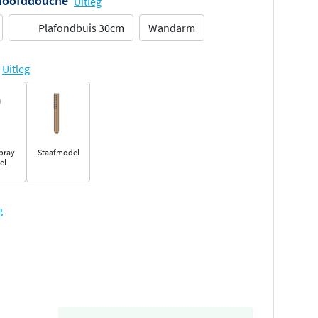
 hoofddouche
Uitleg
Plafondbuis 30cm
Wandarm
Uitleg
pray
Staafmodel
el
g