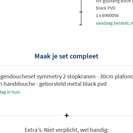
IVY glijstang 80cm
s de handdouche
black PVD
 draaigreep. Zo geniet je
1 x 6900056
onaangename
vandaag besteld, 
evestigingsopties
Maak je set compleet
lende hoofddouches: van 20
ltra-slanke slim uitvoering
.
30 cm voor een strakke,
egendoucheset symmetry 2 stopkranen - 30cm plafon
ekere opstelling. Elke
den handdouche - geborsteld metal black pvd
al die je douchebeurt tot
ag in huis
e straalsoorten
nddouche, verkrijgbaar in
Extra's. Niet verplicht, wel handig: