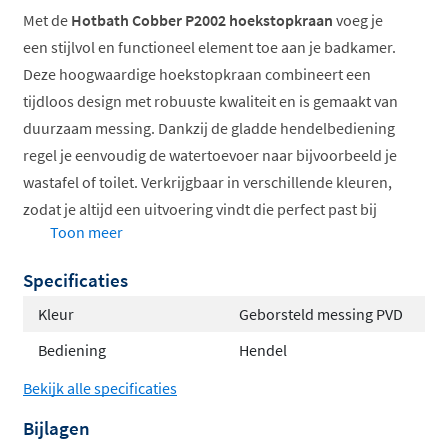
Met de
Hotbath Cobber P2002 hoekstopkraan
voeg je
een stijlvol en functioneel element toe aan je badkamer.
Deze hoogwaardige hoekstopkraan combineert een
tijdloos design met robuuste kwaliteit en is gemaakt van
duurzaam messing. Dankzij de gladde hendelbediening
regel je eenvoudig de watertoevoer naar bijvoorbeeld je
wastafel of toilet. Verkrijgbaar in verschillende kleuren,
zodat je altijd een uitvoering vindt die perfect past bij
Toon meer
jouw badkamerinrichting.
Specificaties
Vervaardigd uit hoogwaardig messing
Eenvoudige hendelbediening
Kleur
Geborsteld messing PVD
Tijdloos ronde vormgeving
Bediening
Hendel
1/2" aanvoer en 3/8" uitgang
Bekijk alle specificaties
Verkrijgbaar in diverse kleuren
Bijlagen
De Cobber serie: tijdloos en