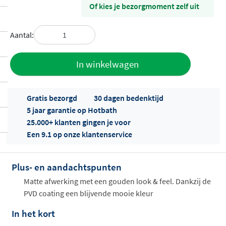
Of kies je bezorgmoment zelf uit
Aantal:
Toevoegen
In winkelwagen
aan offerte
Gratis bezorgd
30 dagen bedenktijd
5 jaar garantie op Hotbath
25.000+ klanten gingen je voor
Een 9.1 op onze klantenservice
Plus- en aandachtspunten
Offertes
ophalen...
Matte afwerking met een gouden look & feel. Dankzij de
PVD coating een blijvende mooie kleur
In het kort