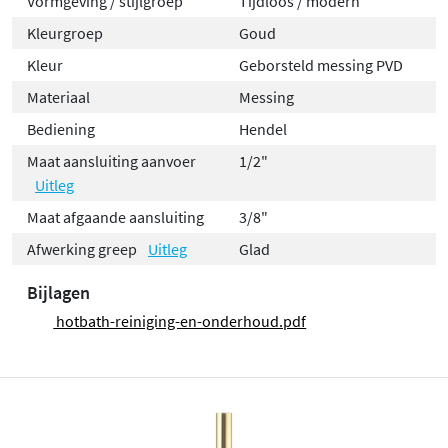
Vormgeving / stijlgroep
Tijdloos / modern
Kleurgroep
Goud
Kleur
Geborsteld messing PVD
Materiaal
Messing
Bediening
Hendel
Maat aansluiting aanvoer
1/2"
Uitleg
Maat afgaande aansluiting
3/8"
Afwerking greep
Uitleg
Glad
Bijlagen
hotbath-reiniging-en-onderhoud.pdf