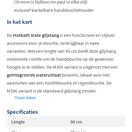
ophalen...
Chroom is tijdloos en past in elke stijl
Inclusief kantelbare handdouchehouder
In het kort
De
Hotbath Mate glijstang
is een functioneel en stijlvol
accessoire voor je douche, verkrijgbaar in twee
varianten. Met een lengte van 90 cm biedt deze glijstang
voldoende ruimte om de handdouche op de gewenste
hoogte in te stellen. De M305 variant is uitgerust met een
geïntegreerde wateruitlaat
bovenin, ideaal voor het
aansluiten van een hoofddouche of regendouche. De
M306 variant is de standaard glijstang zonder
Toon meer
wateruitlaat. Beide modellen zijn voorzien van een
praktisch scharnierstuk waarmee je de handdouche
Specificaties
eenvoudig kunt vastklikken.
Lengte
90 cm
Lengte 90 cm