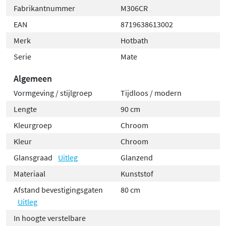
Fabrikantnummer
M306CR
handdouche stevig kunt parkeren op elke gewenste
EAN
8719638613002
hoogte. Dankzij de strakke vormgeving en
Merk
Hotbath
hoogwaardige materialen past deze glijstang in elk
modern badkamerinterieur. De montage is eenvoudig
Serie
Mate
en de glijstang is geschikt voor standaard 1/2 inch
Algemeen
aansluitingen.
Vormgeving / stijlgroep
Tijdloos / modern
Lengte
90 cm
Kleurgroep
Chroom
Kleur
Chroom
Glansgraad
Uitleg
Glanzend
Materiaal
Kunststof
Afstand bevestigingsgaten
80 cm
Uitleg
In hoogte verstelbare