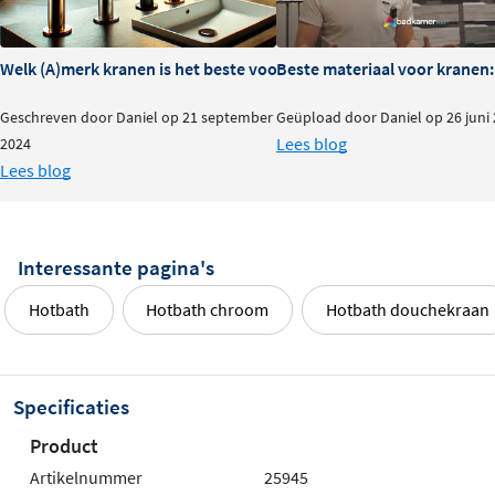
M305: met geïntegreerde
wateruitlaat
Welk (A)merk kranen is het beste voor je badkamer?
Beste materiaal voor kranen:
De M305 variant beschikt over een wateruitlaat aan de
Geschreven door Daniel op 21 september
Geüpload door Daniel op 26 juni
bovenzijde, waardoor je naast de handdouche ook een
Lees blog
2024
hoofddouche kunt aansluiten. Dit maakt de glijstang
Lees blog
bijzonder veelzijdig en geschikt voor complete
douchesets waarbij je wilt wisselen tussen handdouche
en regendouche. De wateruitlaat is netjes geïntegreerd
Interessante pagina's
in het ontwerp en zorgt voor een strakke, professionele
uitstraling.
Hotbath
Hotbath chroom
Hotbath douchekraan
M306: klassieke glijstang zonder
uitlaat
Specificaties
De M306 is de standaard glijstang zonder extra
Product
wateruitlaat, perfect als je alleen een handdouche
Artikelnummer
25945
gebruikt. Het scharnierstuk zorgt ervoor dat je de