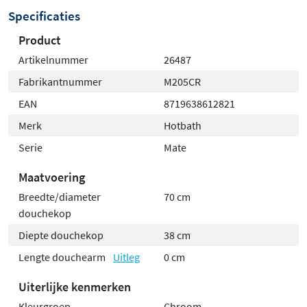
Verkrijgbaar in meerdere
Specificaties
afwerkingen
Product
Artikelnummer
26487
Je kunt de M205 hoofddouche kiezen in
glanzend
Fabrikantnummer
M205CR
chroom
voor een klassieke, spiegelende uitstraling, of in
EAN
8719638612821
geborsteld nikkel
voor een moderne, matte look. Beide
Merk
Hotbath
afwerkingen zijn duurzaam en eenvoudig schoon te
houden, waardoor je hoofddouche er altijd als nieuw
Serie
Mate
uitziet.
Maatvoering
Breedte/diameter
70 cm
douchekop
Diepte douchekop
38 cm
Lengte douchearm
Uitleg
0 cm
Uiterlijke kenmerken
Kleurgroep
Chroom