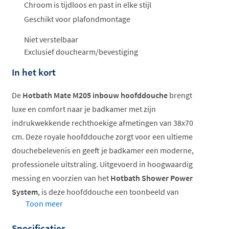
ophalen...
Chroom is tijdloos en past in elke stijl
Geschikt voor plafondmontage
Niet verstelbaar
Exclusief douchearm/bevestiging
In het kort
De
Hotbath Mate M205 inbouw hoofddouche
brengt
luxe en comfort naar je badkamer met zijn
indrukwekkende rechthoekige afmetingen van 38x70
cm. Deze royale hoofddouche zorgt voor een ultieme
douchebelevenis en geeft je badkamer een moderne,
professionele uitstraling. Uitgevoerd in hoogwaardig
messing en voorzien van het
Hotbath Shower Power
System
, is deze hoofddouche een toonbeeld van
Toon meer
kwaliteit en design.
Specificaties
Extra groot doucheoppervlak