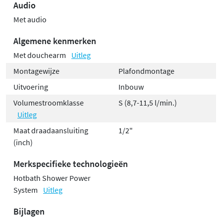
Audio
Met audio
Algemene kenmerken
Met douchearm
Uitleg
Montagewijze
Plafondmontage
Uitvoering
Inbouw
Volumestroomklasse
S (8,7-11,5 l/min.)
Uitleg
Maat draadaansluiting
1/2"
(inch)
Merkspecifieke technologieën
Hotbath Shower Power
System
Uitleg
Bijlagen